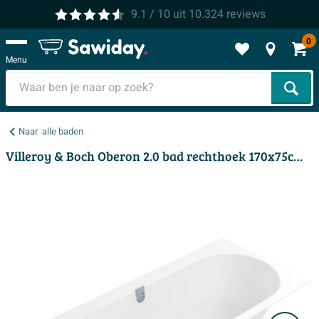
9.1
/ 10
uit
10.324
reviews
0
Menu
Zoek
Naar
alle baden
Villeroy & Boch Oberon 2.0 bad rechthoek 170x75cm - duo wit