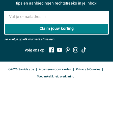
#MySawiday
> Alle adviesmogelijkheden
BeCommerce
tips en aanbiedingen rechtstreeks in je inbox!
in huis voor jouw dagelijkse ontspanningsmomenten, of
Samenwerken
> Naar inspiratie
je nu snel wilt opfrissen of uitgebreid wilt genieten van
E-mailadres
een warm bad. Kies voor deze combinatie van design,
> Alles over showrooms
duurzaamheid en gebruiksgemak en maak je
Claim jouw korting
droombadkamer compleet met dit stijlvolle product en
Je kunt je op elk moment afmelden
ervaar zelf de kwaliteit.
Volg ons op
©2026 Sawiday.be
Algemene voorwaarden
Privacy & Cookies
Toegankelijkheidsverklaring