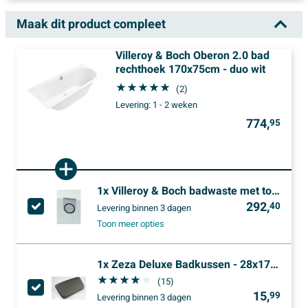
Maak dit product compleet
Villeroy & Boch Oberon 2.0 bad
rechthoek 170x75cm - duo wit
(2)
Levering:
1 - 2 weken
774,
95
1x
Villeroy & Boch badwaste met toevoer voor oberon 2.0 chroom en wit glans
292,
40
Levering
binnen 3 dagen
Toon meer opties
1x
Zeza Deluxe Badkussen - 28x17cm - klein - model - zwart
(15)
15,
99
Levering
binnen 3 dagen