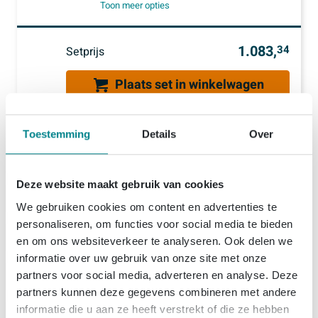
Toon meer opties
1.083,
34
Setprijs
Plaats set in winkelwagen
Toestemming
Details
Over
Productinformatie
Deze website maakt gebruik van cookies
Villeroy & Boch Oberon 2.0 bad rechthoek
Specificaties
We gebruiken cookies om content en advertenties te
170x75cm - duo wit
personaliseren, om functies voor social media te bieden
Technische documenten
Artikelnummer
SW209463
Ben je op zoek naar een comfortabel ligbad waarin je
en om ons websiteverkeer te analyseren. Ook delen we
informatie over uw gebruik van onze site met onze
Leveranciernummer
ubq170obr2dv-01
écht tot rust komt, alleen of samen, zonder dat je hele
Over Villeroy & Boch
partners voor social media, adverteren en analyse. Deze
Technische productinformatie
badkamer wordt opgeslokt door één groot sanitair
EAN
4051202848934
partners kunnen deze gegevens combineren met andere
object? Dit strakke, rechthoekige inbouwbad is dan een
Technische productinformatie
informatie die u aan ze heeft verstrekt of die ze hebben
Merk
Villeroy & Boch
Bestel- en bezorginformatie