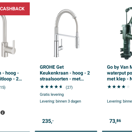
CASHBACK
GROHE Get
Go by Van 
 - hoog -
Keukenkraan - hoog - 2
waterput p
itloop - 2
straalsoorten - met
met klep - 
 -
profesionele
Amerikaans
(15)
(27)
eborsteld
handdouche - chroom
Gratis levering
Levering:
binnen 3 dagen
Levering:
binne
235,
73,
-
86