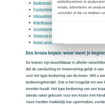
websiteverkeer te analyseren
Badkranen
media, adverteren en analys
Fonteinkranen
verstrekt of die ze hebben v
Inbouwkranen
Bidetkranen
Gootsteenkranen
Waterval kranen
Kraan accessoires
Een kraan kopen: waar moet je begin
De kranen zijn beschikbaar in allerlei verschil
dat de aansluiting en maatvoering gelijk is aa
over het type bediening van de kraan. Wilt u ee
bedieningshendel. Ook is het mogelijk om een 
eronder houdt. Het type bediening van een kraa
steeds vaker gekozen voor een kraan met hendel
vieze handen makkelijk kan openmaken, zonder