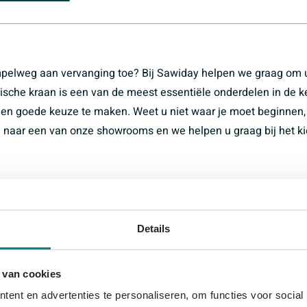
impelweg aan vervanging toe? Bij Sawiday helpen we graag om
ische kraan is een van de meest essentiële onderdelen in de 
 een goede keuze te maken. Weet u niet waar je moet beginnen
m naar een van onze showrooms en we helpen u graag bij het k
wensen en eisen een passende kraan in het assortiment. Ons
 volgende categoriën:
Details
 van cookies
ent en advertenties te personaliseren, om functies voor social