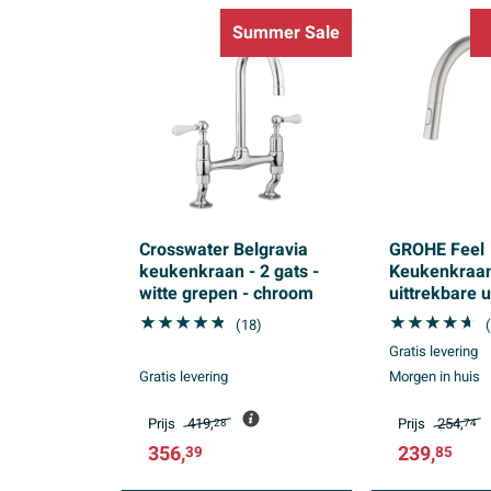
Summer Sale
Crosswater Belgravia
GROHE Feel
keukenkraan - 2 gats -
Keukenkraan
witte grepen - chroom
uittrekbare u
straalsoorten
(18)
supersteel g
Gratis levering
Gratis levering
Morgen in huis
Prijs
419,
Prijs
254,
28
74
356,
239,
39
85