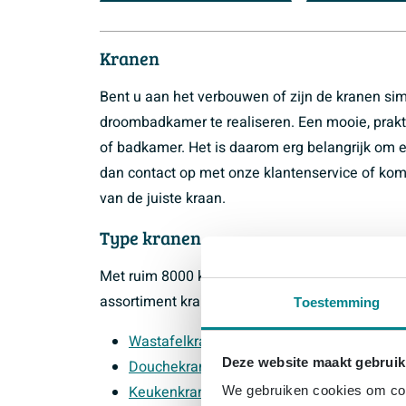
Kranen
Bent u aan het verbouwen of zijn de kranen s
droombadkamer te realiseren. Een mooie, prakt
of badkamer. Het is daarom erg belangrijk om
dan contact op met onze klantenservice of ko
van de juiste kraan.
Type kranen
Met ruim 8000 kranen heeft Sawiday voor alle 
assortiment kranen hebben we opgesplits in de
Toestemming
Wastafelkranen
Deze website maakt gebruik
Douchekranen
Keukenkranen
We gebruiken cookies om cont