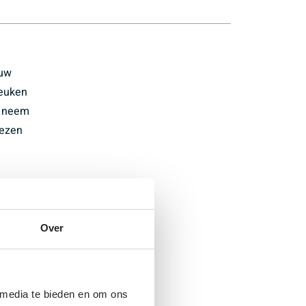
 uw
keuken
, neem
iezen
Over
 media te bieden en om ons