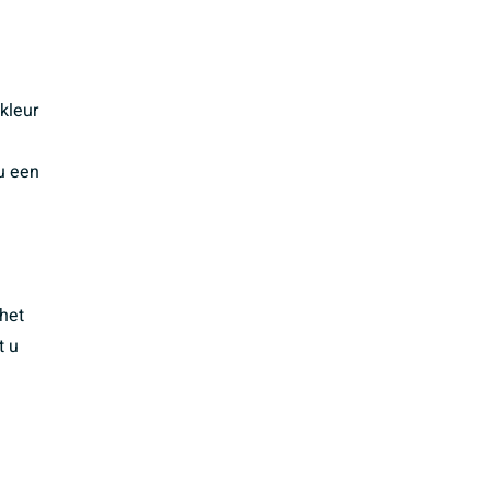
kleur
 u een
het
t u