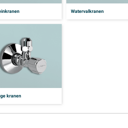
einkranen
Watervalkranen
ige kranen