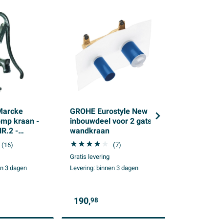
Marcke
GROHE Eurostyle New
GROHE Es
omp kraan -
inbouwdeel voor 2 gats
Wastafelk
NR.2 -
wandkraan
uitloop 23c
 - groen
zonder wa
(16)
(7)
Gratis levering
Gratis leverin
n 3 dagen
Levering:
binnen 3 dagen
Levering:
bin
190,
472,
98
58