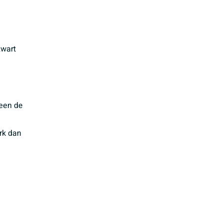
zwart
leen de
rk dan