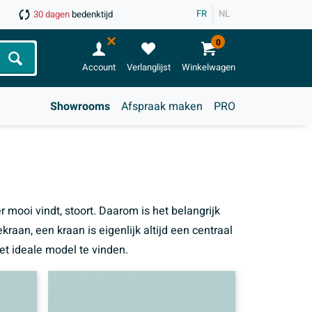
FR
NL
30 dagen
bedenktijd
0
Zoeken
Account
Verlanglijst
Winkelwagen
Showrooms
Afspraak maken
PRO
mooi vindt, stoort. Daarom is het belangrijk
aan, een kraan is eigenlijk altijd een centraal
et ideale model te vinden.