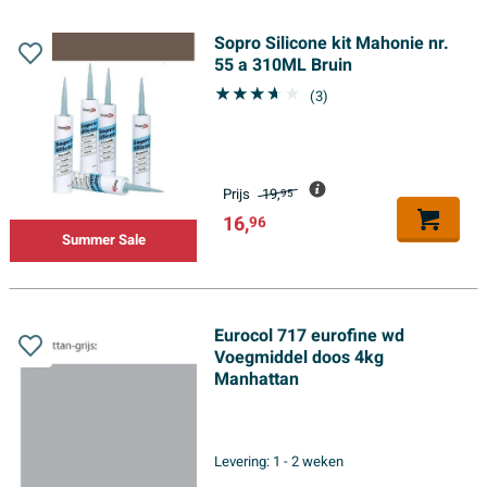
Sopro Silicone kit Mahonie nr.
55 a 310ML Bruin
(3)
Prijs
19,
95
16,
96
Summer Sale
Eurocol 717 eurofine wd
Voegmiddel doos 4kg
Manhattan
Levering:
1 - 2 weken