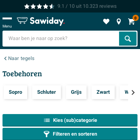
9.1
/ 10
uit
10.323
reviews
0
Menu
Zoek
Naar
tegels
Toebehoren
Sopro
Schluter
Grijs
Zwart
Wit
Kies (sub)categorie
Filteren en sorteren