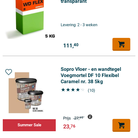
transparant
Levering:
2 - 3 weken
111,
40
Sopro Vloer - en wandtegel
Voegmortel DF 10 Flexibel
Caramel nr. 38 5kg
(10)
Prijs
27,
95
Summer Sale
23,
76