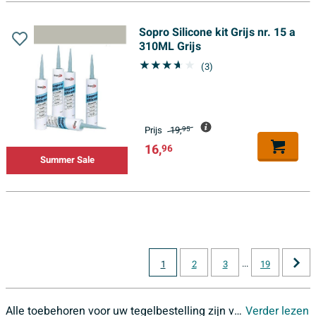
Sopro Silicone kit Grijs nr. 15 a
310ML Grijs
(3)
Prijs
19,
95
16,
96
Summer Sale
...
1
2
3
19
Alle toebehoren voor uw tegelbestelling zijn verkrijgbaar. Denk aan vloerlijmen, gereedschappen en voegmiddelen.
Verder lezen