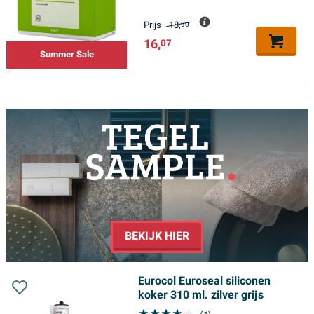
Prijs
18,
90
16,
07
Summer Sale
BEKIJK HIER
Eurocol Euroseal siliconen
koker 310 ml. zilver grijs