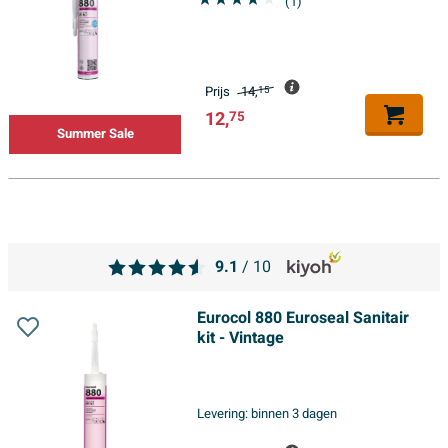
(1)
Prijs
14,
15
12,
75
Summer Sale
9.1
/ 10
Eurocol 880 Euroseal Sanitair
kit - Vintage
Levering:
binnen 3 dagen