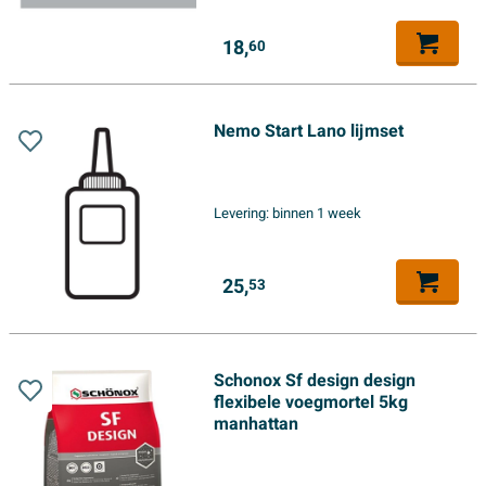
18,
60
Nemo Start Lano lijmset
Levering:
binnen 1 week
25,
53
Schonox Sf design design
flexibele voegmortel 5kg
manhattan