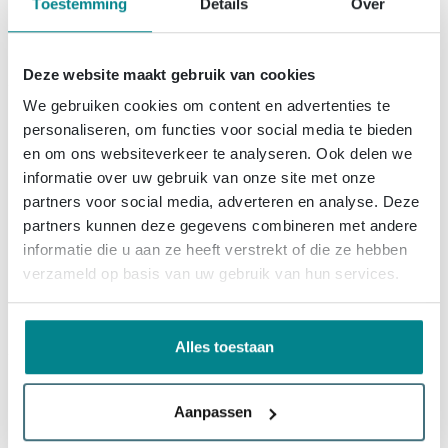
Toestemming
Details
Over
28,
95
Deze website maakt gebruik van cookies
We gebruiken cookies om content en advertenties te
Omnicol Omnicem Tegellijm
personaliseren, om functies voor social media te bieden
poeder - Grijs
en om ons websiteverkeer te analyseren. Ook delen we
informatie over uw gebruik van onze site met onze
partners voor social media, adverteren en analyse. Deze
Levering:
binnen 3 dagen
partners kunnen deze gegevens combineren met andere
informatie die u aan ze heeft verstrekt of die ze hebben
Prijs
11,
75
verzameld op basis van uw gebruik van hun services.
9,
99
Summer Sale
Alles toestaan
Sopro Silicone kit Basalt nr. 64
Aanpassen
a 310ML Grijs
(3)