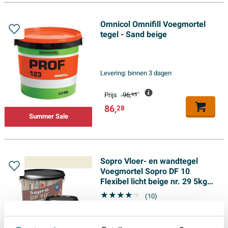
Omnicol Omnifill Voegmortel
tegel - Sand beige
Levering:
binnen 3 dagen
Prijs
96,
95
86,
28
Summer Sale
Sopro Vloer- en wandtegel
Voegmortel Sopro DF 10
Flexibel licht beige nr. 29 5kg
Beige
(10)
Levering:
binnen 3 dagen