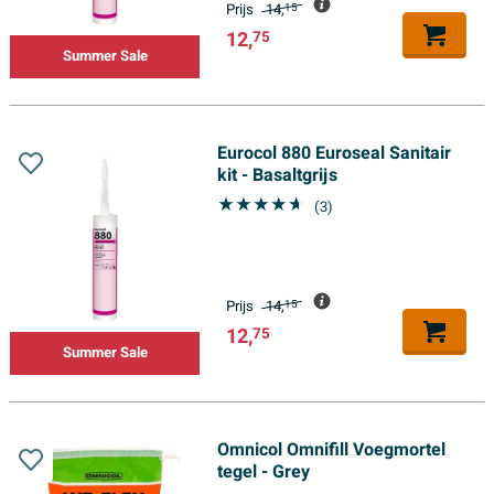
Prijs
14,
15
12,
75
Summer Sale
Eurocol 880 Euroseal Sanitair
kit - Basaltgrijs
(3)
Prijs
14,
15
12,
75
Summer Sale
Omnicol Omnifill Voegmortel
tegel - Grey