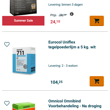
Levering:
binnen 3 dagen
Prijs
28,
35
Summer Sale
24,
10
Eurocol Uniflex
tegelpoederlijm a 5 kg. wit
Levering:
2 - 3 weken
104,
25
Omnicol Omnibind
Voorbehandeling - Na droging