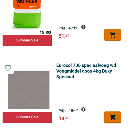
Prijs
57,
50
51,
21
Summer Sale
Eurocol 706 speciaalvoeg wd
Voegmiddel doos 4kg Buxy
Speciaal
Prijs
15,
95
Summer Sale
14,
41