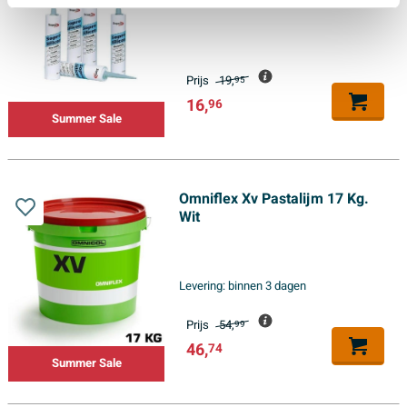
Prijs
19,
95
16,
96
Summer Sale
Omniflex Xv Pastalijm 17 Kg.
Wit
Levering:
binnen 3 dagen
Prijs
54,
99
46,
74
Summer Sale