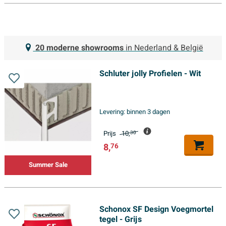
20 moderne showrooms
in Nederland & België
Schluter jolly Profielen - Wit
Levering:
binnen 3 dagen
Prijs
10,
30
8,
76
Summer Sale
Schonox SF Design Voegmortel
tegel - Grijs