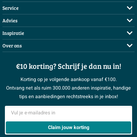
Service
Veelgestelde vragen
Advies
Bestellen
Maak een afspraak
Inspiratie
Betalen
Doe de offerte check
Complete badkamers
Over ons
Bezorgen / afhalen
3D tekening maken
Complete toiletruimtes
Showrooms
Annuleren / retour
Advies aan huis
Moodboards
€10 korting? Schrijf je dan nu in!
Over Sawiday
Garantie / klachten
Klustips
Binnenkijkers
Vacatures
Reviewbeleid
Korting op je volgende aankoop vanaf €100.
Klusadvies
Magazine
Sawiday PRO
Ontvang net als ruim 300.000 anderen inspiratie, handige
> Naar de klantenservice
#MySawiday
> Alle adviesmogelijkheden
BeCommerce
tips en aanbiedingen rechtstreeks in je inbox!
Samenwerken
> Naar inspiratie
E-mailadres
> Alles over showrooms
Claim jouw korting