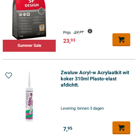
Prijs
27,
25
23,
93
Summer Sale
Zwaluw Acryl-w Acrylaatkit wit
koker 310ml Plasto-elast
afdichtt.
Levering:
binnen 3 dagen
7,
95