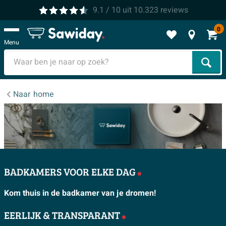
9.1
/ 10
uit
10.323
reviews
0
Menu
Zoek
Naar
home
BADKAMERS VOOR ELKE DAG
Kom thuis in de badkamer van je dromen!
EERLIJK & TRANSPARANT