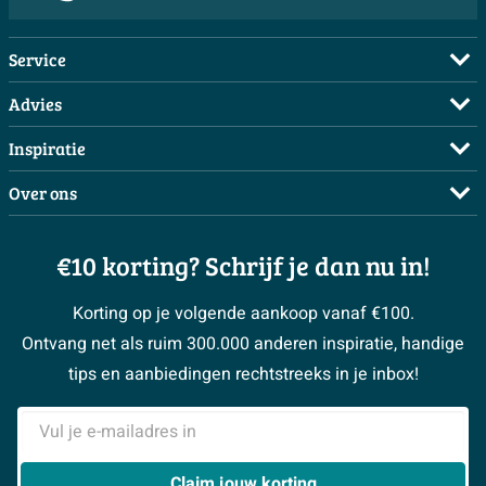
Service
Veelgestelde vragen
Advies
Bestellen
Maak een afspraak
Inspiratie
Betalen
Doe de offerte check
Complete badkamers
Over ons
Bezorgen / afhalen
3D tekening maken
Complete toiletruimtes
Showrooms
Annuleren / retour
Advies aan huis
Moodboards
€10 korting? Schrijf je dan nu in!
Over Sawiday
Garantie / klachten
Klustips
Binnenkijkers
Vacatures
Reviewbeleid
Korting op je volgende aankoop vanaf €100.
Klusadvies
Magazine
Sawiday PRO
Ontvang net als ruim 300.000 anderen inspiratie, handige
> Naar de klantenservice
#MySawiday
> Alle adviesmogelijkheden
BeCommerce
tips en aanbiedingen rechtstreeks in je inbox!
Samenwerken
> Naar inspiratie
E-mailadres
> Alles over showrooms
Claim jouw korting