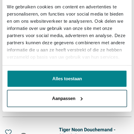
We gebruiken cookies om content en advertenties te
Levering:
1 - 2 weken
personaliseren, om functies voor social media te bieden
en om ons websiteverkeer te analyseren. Ook delen we
89,
95
informatie over uw gebruik van onze site met onze
partners voor social media, adverteren en analyse. Deze
partners kunnen deze gegevens combineren met andere
informatie die u aan ze heeft verstrekt of die ze hebben
Tiger Noon Douchemand -
22x22x8cm - hoekmodel -
verzameld op basis van uw gebruik van hun services.
geborsteld RVS
Alles toestaan
Levering:
1 - 2 weken
Aanpassen
89,
95
Tiger Noon Douchemand -