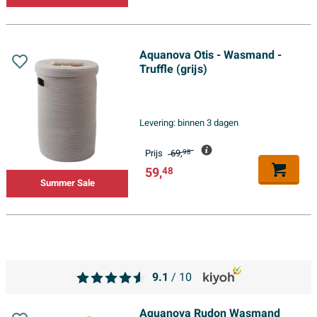
Aquanova Otis - Wasmand -
Truffle (grijs)
Levering:
binnen 3 dagen
Prijs
69,
98
59,
48
Summer Sale
9.1
/ 10
Aquanova Rudon Wasmand