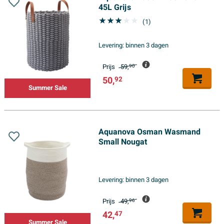
45L Grijs
(1)
Levering:
binnen 3 dagen
Prijs
59,
90
50,
92
Summer Sale
Aquanova Osman Wasmand
Small Nougat
Levering:
binnen 3 dagen
Prijs
49,
96
42,
47
Summer Sale