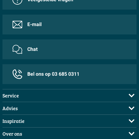
E-mail
Chat
Bel ons op 03 685 0311
Service
Veelgestelde vragen
Advies
Bestellen
Maak een afspraak
Inspiratie
Betalen
Doe de offerte check
Complete badkamers
Over ons
Bezorgen / afhalen