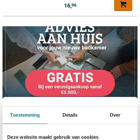
16,
96
Tiger Noon Douchemand -
Toestemming
Details
Over
22x22x8cm - hoekmodel -
chroom
Deze website maakt gebruik van cookies