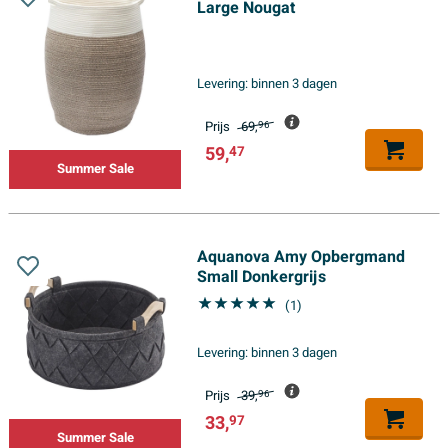
Large Nougat
Levering:
binnen 3 dagen
Prijs
69,
96
59,
47
Summer Sale
Aquanova Amy Opbergmand
Small Donkergrijs
(1)
Levering:
binnen 3 dagen
Prijs
39,
96
33,
97
Summer Sale