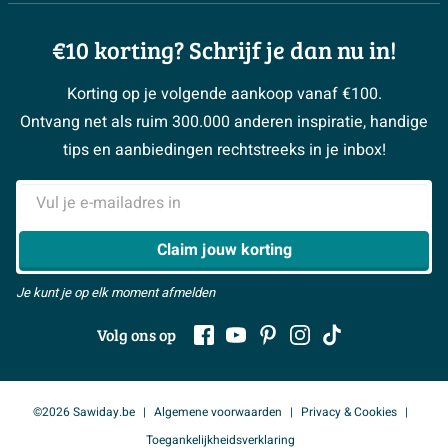
3D tekening maken
Complete toiletruimtes
Showrooms
Annuleren / retour
Advies aan huis
Moodboards
€10 korting? Schrijf je dan nu in!
Over Sawiday
Garantie / klachten
Klustips
Binnenkijkers
Vacatures
Reviewbeleid
Korting op je volgende aankoop vanaf €100.
Klusadvies
Magazine
Sawiday PRO
Ontvang net als ruim 300.000 anderen inspiratie, handige
> Naar de klantenservice
#MySawiday
> Alle adviesmogelijkheden
BeCommerce
tips en aanbiedingen rechtstreeks in je inbox!
Samenwerken
> Naar inspiratie
E-mailadres
> Alles over showrooms
Claim jouw korting
Je kunt je op elk moment afmelden
Volg ons op
©2026 Sawiday.be
Algemene voorwaarden
Privacy & Cookies
Toegankelijkheidsverklaring