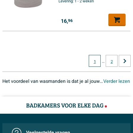
Levering:
1 - 2 weken
16,
96
...
1
2
Het voordeel van wasmanden is dat je al jouw kleding op een plek kwijt kunt. Je hebt dus nooit meer last van missende sokken, shirts of broeken. Ook is de was uit het zicht en kun je de wasmand eenvoudig leeggooien in jouw wasmachine, in plaats van dat je alles bij elkaar moet rapen. Zo bespaar je dus een hoop tijd en moeite.
Verder lezen
BADKAMERS VOOR ELKE DAG
Veelgestelde vragen