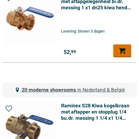
met aftapgelegenheid bi.dr.
messing 1 x1 dn25 kiwa hendel
blauw
Levering:
binnen 3 dagen
52,
99
20 moderne showrooms
in Nederland & België
Raminex S28 Kiwa kogelkraan
met aftapper en stopplug 1/4
bu.dr. messing 1 1/4 x1 1/4
dn25 kiwa hendel blauw