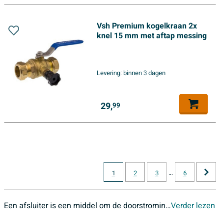
Vsh Premium kogelkraan 2x
knel 15 mm met aftap messing
Levering:
binnen 3 dagen
29,
99
...
1
2
3
6
Een afsluiter is een middel om de doorstroming van een medium te regelen (gas, vloeistof, slurrie, vaste stof). Dit door middel van het openen of sluiten van een of meer doorstroomopeningen. De afsluiter kent vele toepassingen.
Verder lezen