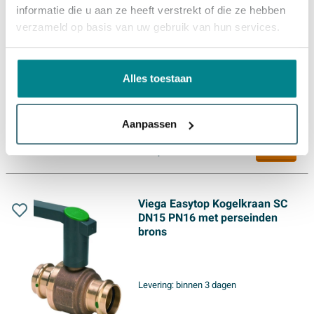
informatie die u aan ze heeft verstrekt of die ze hebben
Raminex S28 Kiwa kogelkraan
verzameld op basis van uw gebruik van hun services.
blind knelxwartel messing
22x3/4 dn15 kiwa hendel
blauw
Alles toestaan
Levering:
binnen 3 dagen
Aanpassen
45,
99
Viega Easytop Kogelkraan SC
DN15 PN16 met perseinden
brons
Levering:
binnen 3 dagen