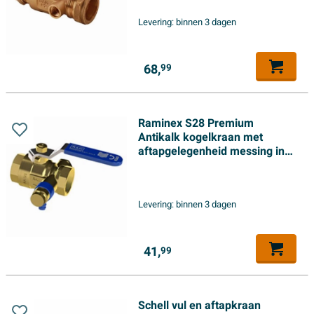
Levering:
binnen 3 dagen
68,
99
Raminex S28 Premium
Antikalk kogelkraan met
aftapgelegenheid messing incl.
aftapper bi.dr. 3/4 x3/4 dn20
kiwa
Levering:
binnen 3 dagen
41,
99
Schell vul en aftapkraan