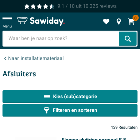
9.1
/ 10
uit
10.325
reviews
0
Menu
Zoek
Naar
installatiemateriaal
Afsluiters
Kies (sub)categorie
Filteren en sorteren
139 Resultaten