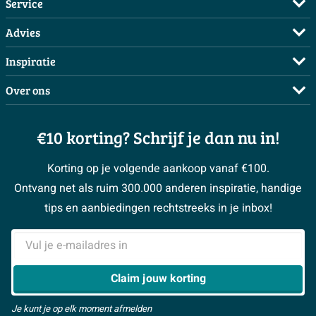
Service
Veelgestelde vragen
Advies
Bestellen
Maak een afspraak
Inspiratie
Betalen
Doe de offerte check
Complete badkamers
Over ons
Bezorgen / afhalen
3D tekening maken
Complete toiletruimtes
Showrooms
Annuleren / retour
Advies aan huis
Moodboards
€10 korting? Schrijf je dan nu in!
Over Sawiday
Garantie / klachten
Klustips
Binnenkijkers
Vacatures
Reviewbeleid
Korting op je volgende aankoop vanaf €100.
Klusadvies
Magazine
Sawiday PRO
Ontvang net als ruim 300.000 anderen inspiratie, handige
> Naar de klantenservice
#MySawiday
> Alle adviesmogelijkheden
BeCommerce
tips en aanbiedingen rechtstreeks in je inbox!
Samenwerken
> Naar inspiratie
E-mailadres
> Alles over showrooms
Claim jouw korting
Je kunt je op elk moment afmelden