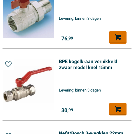
Levering:
binnen 3 dagen
76,
99
BPE kogelkraan vernikkeld
zwaar model knel 15mm
Levering:
binnen 3 dagen
30,
99
Nefit/Bosch 3-wegklep 22mm