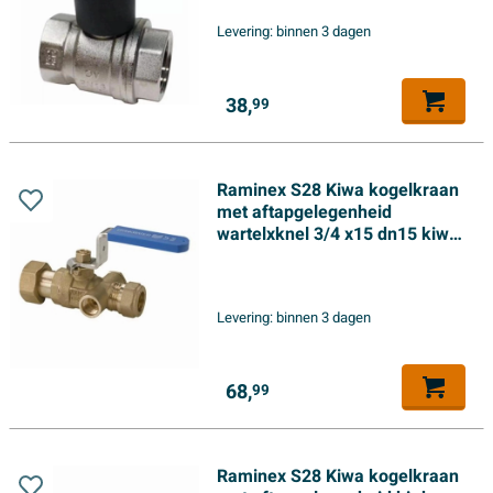
Levering:
binnen 3 dagen
38,
99
Raminex S28 Kiwa kogelkraan
met aftapgelegenheid
wartelxknel 3/4 x15 dn15 kiwa
hendel blauw
Levering:
binnen 3 dagen
68,
99
Raminex S28 Kiwa kogelkraan