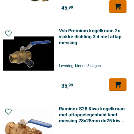
45,
99
Vsh Premium kogelkraan 2x
vlakke dichting 3 4 met aftap
messing
Levering:
binnen 3 dagen
35,
99
Raminex S28 Kiwa kogelkraan
met aftapgelegenheid knel
messing 28x28mm dn25 kiwa
hendel blauw