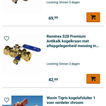
Levering:
binnen 3 dagen
69,
99
Raminex S28 Premium
Antikalk kogelkraan met
aftapgelegenheid messing incl.
aftapper knel 15x15mm dn15
kiwa
Levering:
binnen 3 dagen
42,
99
Wavin Tigris kogelafsluiter 1
voor verdeler chroom