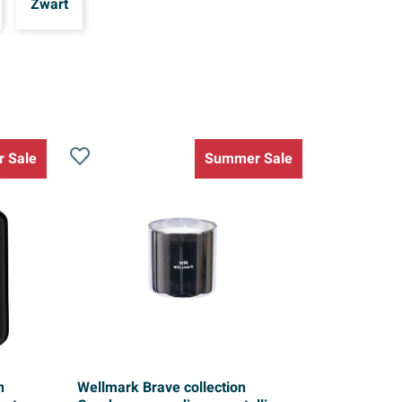
Zwart
 Sale
Summer Sale
h
Wellmark Brave collection