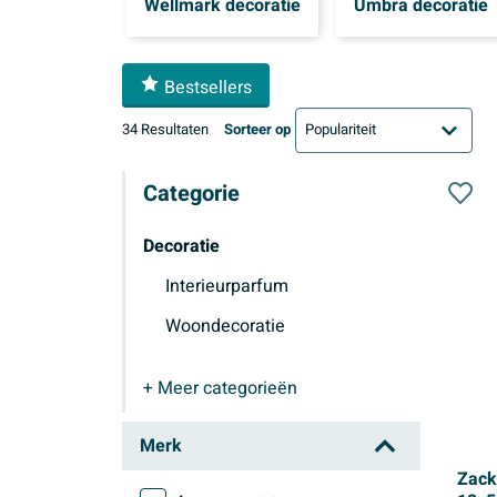
Wellmark decoratie
Umbra decoratie
Bestsellers
34 Resultaten
Sorteer op
Categorie
Decoratie
Interieurparfum
Woondecoratie
+ Meer
categorieën
Decoratie
Merk
Zack