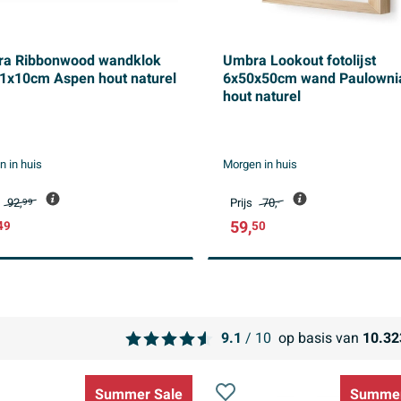
a Ribbonwood wandklok
Umbra Lookout fotolijst
1x10cm Aspen hout naturel
6x50x50cm wand Paulowni
hout naturel
 in huis
Morgen in huis
92,
Prijs
70,
99
-
59,
49
50
9.1
/ 10
op basis van
10.32
Summer Sale
Summer