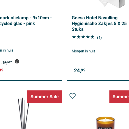
mark olielamp - 9x10cm -
Geesa Hotel Navulling
ycled glas - pink
Hygienische Zakjes 5 X 25
Stuks
(1)
 in huis
Morgen in huis
13,
99
24,
89
99
Summer Sale
Summer