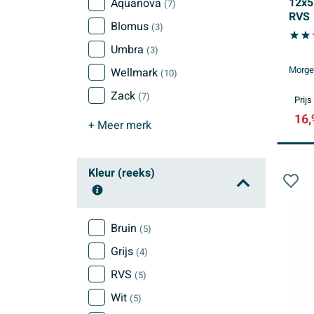
12x5
Aquanova
(7)
RVS
Blomus
(3)
Umbra
(3)
Morgen
Wellmark
(10)
Zack
(7)
Prijs
16,
+ Meer
merk
Kleur (reeks)
Bruin
(5)
Grijs
(4)
RVS
(5)
Wit
(5)