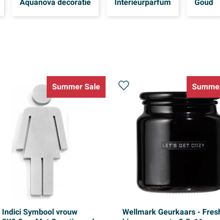
Aquanova decoratie
Interieurparfum
Goud
Summer Sale
Summer
 Indici Symbool vrouw
Wellmark Geurkaars - Fres