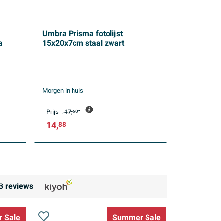
Umbra Prisma fotolijst
a
15x20x7cm staal zwart
Morgen in huis
Prijs
17,
50
14,
88
3
reviews
 Sale
Summer Sale