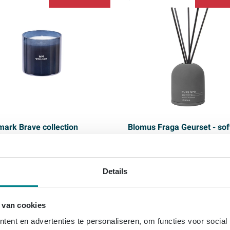
mark Brave collection
Blomus Fraga Geurset - sof
kaars - medium - metallic
linen - magnet
Details
 in huis
Morgen in huis
 van cookies
17,
Prijs
23,
32
99
37,
ent en advertenties te personaliseren, om functies voor social
72
39