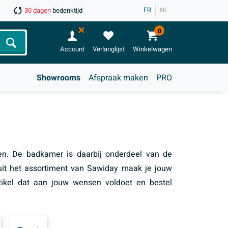
FR
NL
30 dagen
bedenktijd
0
Zoeken
Account
Verlanglijst
Winkelwagen
Showrooms
Afspraak maken
PRO
en. De badkamer is daarbij onderdeel van de
uit het assortiment van Sawiday maak je jouw
rtikel dat aan jouw wensen voldoet en bestel