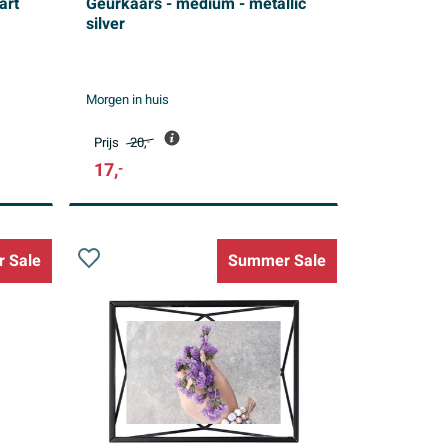
art
Geurkaars - medium - metallic
silver
Morgen in huis
Prijs
20,
-
17,
-
 Sale
Summer Sale