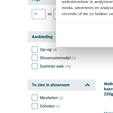
websiteverkeer te analyseren
media, adverteren en analys
tot
verstrekt of die ze hebben v
Aanbieding
Op=op
(4)
Showroommodel
(1)
Summer sale
(13)
Well
Te zien in showroom
kaar
220gr
Mechelen
(2)
& sm
Schoten
(1)