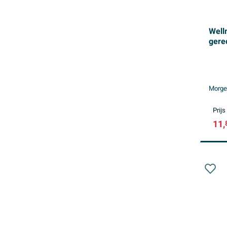
Well
gerec
Morgen
Prijs
11,