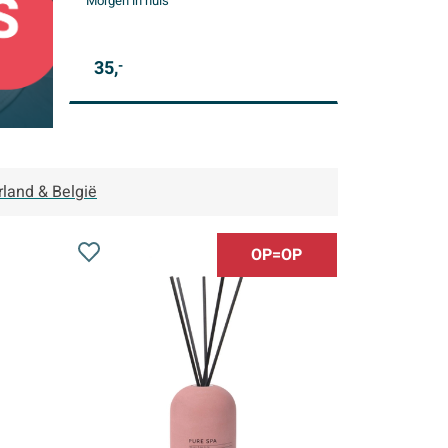
Morgen in huis
35,
-
rland & België
OP=OP