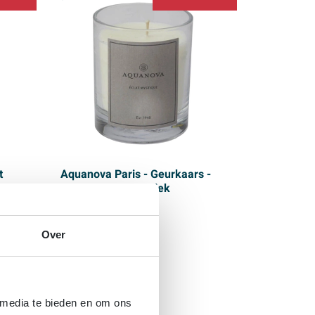
t
Aquanova Paris - Geurkaars -
200gr. - Eclat mystiek
Over
Morgen in huis
Prijs
39,
98
33,
 media te bieden en om ons
98