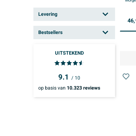
Morgen
Levering
46,
Morgen in huis
(19)
Bestsellers
Binnen 3 dagen
(19)
Neen
(4)
Binnen 1 week
(21)
UITSTEKEND
Binnen 2 weken
(26)
9.1
/ 10
op basis van
10.323
reviews