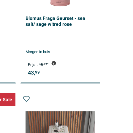
Blomus Fraga Geurset - sea
salt/ sage witred rose
Morgen in huis
Prijs
45,
99
43,
99
 Sale