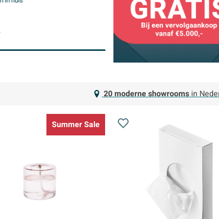
 in huis
-
20 moderne showrooms
in Nede
Summer Sale