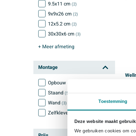
9.5x11 cm
(2)
9x9x26 cm
(2)
12x5.2 cm
(2)
30x30x6 cm
(3)
+ Meer
afmeting
Montage
Well
Geur
Opbouw
(2)
grey
Staand
(5)
Toestemming
Wand
(3)
Morgen
Zelfklevend
(1)
Deze website maakt gebruik
Prijs
14,
We gebruiken cookies om cont
Prijs