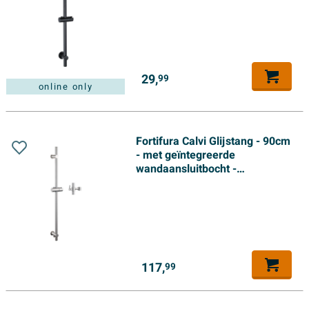
29,
99
online only
Fortifura Calvi Glijstang - 90cm
- met geïntegreerde
wandaansluitbocht -
Geborsteld RVS
117,
99