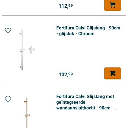
112,
99
Fortifura Calvi Glijstang - 90cm
- glijstuk - Chroom
102,
99
Fortifura Calvi Glijstang met
geïntegreerde
wandaansluitbocht - 90cm -
Geborsteld Messing PVD
(Goud)