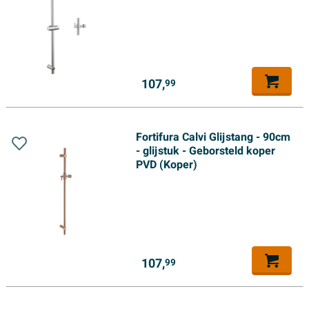
107,
99
Fortifura Calvi Glijstang - 90cm
- glijstuk - Geborsteld koper
PVD (Koper)
107,
99