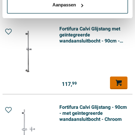
117,
99
Aanpassen
Fortifura Calvi Glijstang met
geïntegreerde
wandaansluitbocht - 90cm -
Geborsteld Gunmetal PVD
117,
99
Fortifura Calvi Glijstang - 90cm
- met geïntegreerde
wandaansluitbocht - Chroom