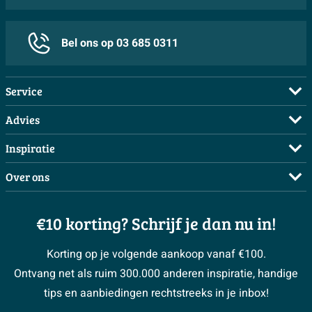
Bel ons op 03 685 0311
Service
Veelgestelde vragen
Advies
Bestellen
Maak een afspraak
Inspiratie
Betalen
Doe de offerte check
Complete badkamers
Over ons
Bezorgen / afhalen
3D tekening maken
Complete toiletruimtes
Showrooms
Annuleren / retour
Advies aan huis
Moodboards
€10 korting? Schrijf je dan nu in!
Over Sawiday
Garantie / klachten
Klustips
Binnenkijkers
Vacatures
Reviewbeleid
Korting op je volgende aankoop vanaf €100.
Klusadvies
Magazine
Sawiday PRO
Ontvang net als ruim 300.000 anderen inspiratie, handige
> Naar de klantenservice
#MySawiday
> Alle adviesmogelijkheden
BeCommerce
tips en aanbiedingen rechtstreeks in je inbox!