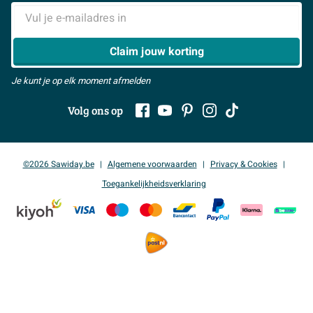
Samenwerken
> Naar inspiratie
E-mailadres
> Alles over showrooms
Claim jouw korting
Je kunt je op elk moment afmelden
Volg ons op
©2026 Sawiday.be
Algemene voorwaarden
Privacy & Cookies
Toegankelijkheidsverklaring