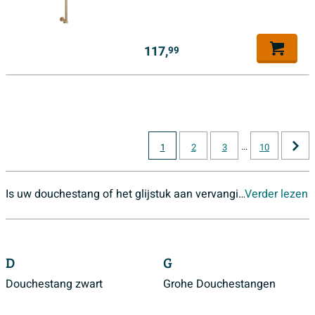
117,
99
...
1
2
3
10
Is uw douchestang of het glijstuk aan vervanging toe of bent u op zoek naar een complete glijstangset? Sawiday heeft een groot assortiment glijstangen en glijstangsets.
Verder lezen
D
G
Douchestang zwart
Grohe Douchestangen