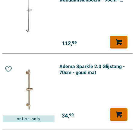
wandaansluitbocht - 90cm -
chroom
112,
99
Adema Sparkle 2.0 Glijstang -
70cm - goud mat
34,
99
online only