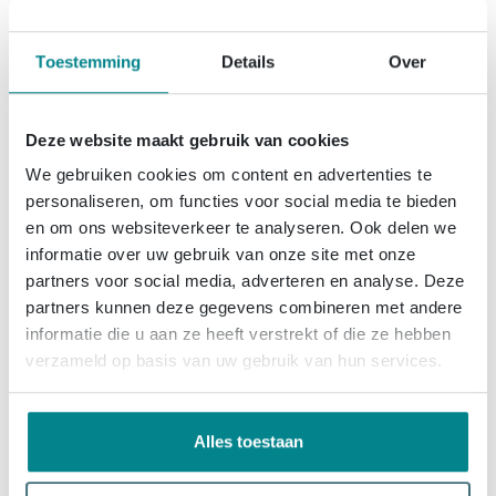
Fortifura Calvi Glijstang - 90cm
- met geïntegreerde
Toestemming
Details
Over
wandaansluitbocht -
Geborsteld Messing
Deze website maakt gebruik van cookies
We gebruiken cookies om content en advertenties te
personaliseren, om functies voor social media te bieden
117,
99
en om ons websiteverkeer te analyseren. Ook delen we
informatie over uw gebruik van onze site met onze
partners voor social media, adverteren en analyse. Deze
partners kunnen deze gegevens combineren met andere
Fortifura Calvi Glijstang met
geïntegreerde
informatie die u aan ze heeft verstrekt of die ze hebben
wandaansluitbocht - 90cm -
verzameld op basis van uw gebruik van hun services.
Geborsteld koper PVD (Koper)
Alles toestaan