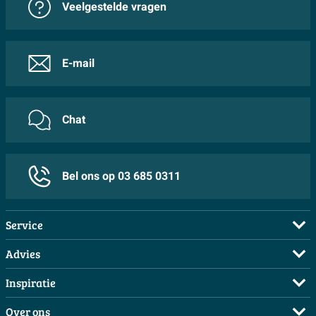
Veelgestelde vragen
E-mail
Chat
Bel ons op 03 685 0311
Service
Veelgestelde vragen
Advies
Bestellen
Maak een afspraak
Inspiratie
Betalen
Doe de offerte check
Complete badkamers
Over ons