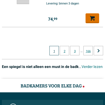
Levering:
binnen 3 dagen
74,
99
...
1
2
3
166
Een spiegel is niet alleen een must in de badkamer vanwege het praktische opzicht, maar kan ook als decoratie dienen en de sfeer van de ruimte veranderen. Daarom hebben wij een selectie aan spiegel aanbiedingen die varieert. Zo is er altijd een spiegel die aansluit op jouw badkamerstijl.
Verder lezen
BADKAMERS VOOR ELKE DAG