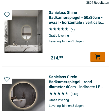
3804 Resultaten
Saniclass Shine
Badkamerspiegel - 50x80cm -
ovaal - horizontale / verticale
plaatsing - indirecte LED
(4)
verlichting -
Gratis levering
Spiegelverwarming - Infrarood
Levering:
binnen 3 dagen
214,
99
Saniclass Circle
Badkamerspiegel - rond -
diameter 60cm - indirecte LED
verlichting -
(148)
spiegelverwarming - infrarood
Gratis levering
schakelaar
Levering:
binnen 3 dagen