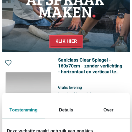
KLIK HIER
Saniclass Clear Spiegel -
160x70cm - zonder verlichting
- horizontaal en verticaal te
plaatsen - kopervrij
Gratis levering
Levering:
binnen 3 dagen
Toestemming
Details
Over
159,
99
Deze website maakt gebruik van cookies