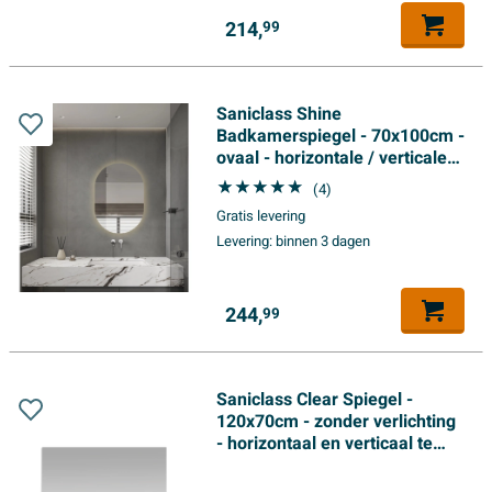
214,
99
Saniclass Shine
Badkamerspiegel - 70x100cm -
ovaal - horizontale / verticale
plaatsing - indirecte LED
(4)
verlichting -
Gratis levering
Spiegelverwarming - Infrarood
Levering:
binnen 3 dagen
244,
99
Saniclass Clear Spiegel -
120x70cm - zonder verlichting
- horizontaal en verticaal te
plaatsen - kopervrij