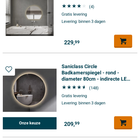
verticale - indirecte LED
(4)
verlichting -
Gratis levering
spiegelverwarming - Infrarood
Levering:
binnen 3 dagen
229,
99
Saniclass Circle
Badkamerspiegel - rond -
diameter 80cm - indirecte LED
verlichting -
(148)
spiegelverwarming - infrarood
Gratis levering
schakelaar
Levering:
binnen 3 dagen
209,
Onze keuze
99