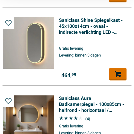
Saniclass Shine Spiegelkast -
45x100x14cm - ovaal -
indirecte verlichting LED -
spiegelverwarming - zwart
Gratis levering
Levering:
binnen 3 dagen
464,
99
Saniclass Aura
Badkamerpiegel - 100x85cm -
halfrond - horizontaal /
verticaal - indirecte LED
(4)
verlichting -
Gratis levering
spiegelverwarming - Infrarood
Levering:
binnen 3 dagen