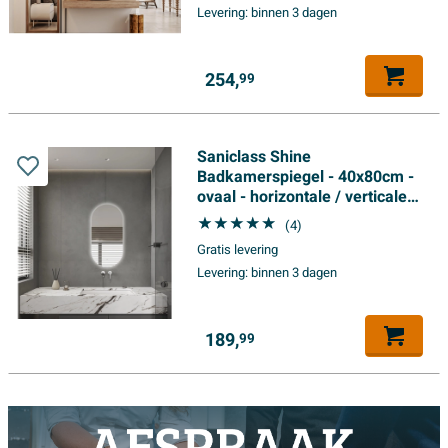
Levering:
binnen 3 dagen
254,
99
Saniclass Shine
Badkamerspiegel - 40x80cm -
ovaal - horizontale / verticale
plaatsing - indirecte LED
(4)
verlichting -
Gratis levering
spiegelverwarming - infrarood
Levering:
binnen 3 dagen
189,
99