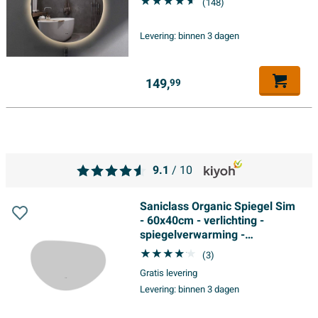
(148)
schakelaar
Levering:
binnen 3 dagen
149,
99
9.1
/ 10
Saniclass Organic Spiegel Sim
- 60x40cm - verlichting -
spiegelverwarming -
horizontaal/verticaal -
(3)
organisch
Gratis levering
Levering:
binnen 3 dagen