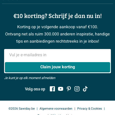
Bezorgen / afhalen
3D tekening maken
Complete toiletruimtes
Showrooms
Annuleren / retour
Advies aan huis
Moodboards
€10 korting? Schrijf je dan nu in!
Over Sawiday
Garantie / klachten
Klustips
Binnenkijkers
Vacatures
Reviewbeleid
Korting op je volgende aankoop vanaf €100.
Klusadvies
Magazine
Sawiday PRO
Ontvang net als ruim 300.000 anderen inspiratie, handige
> Naar de klantenservice
#MySawiday
> Alle adviesmogelijkheden
BeCommerce
tips en aanbiedingen rechtstreeks in je inbox!
Samenwerken
> Naar inspiratie
E-mailadres
> Alles over showrooms
Claim jouw korting
Je kunt je op elk moment afmelden
Volg ons op
©2026 Sawiday.be
Algemene voorwaarden
Privacy & Cookies