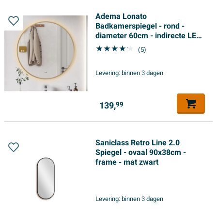
Adema Lonato
Badkamerspiegel - rond -
diameter 60cm - indirecte LED
verlichting -
(5)
spiegelverwarming - infrarood
schakelaar - mat goud
Levering:
binnen 3 dagen
139,
99
Saniclass Retro Line 2.0
Spiegel - ovaal 90x38cm -
frame - mat zwart
Levering:
binnen 3 dagen