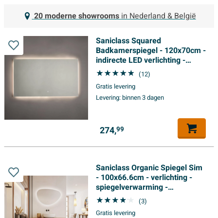
20 moderne showrooms
in Nederland & België
Saniclass Squared
Badkamerspiegel - 120x70cm -
indirecte LED verlichting -
touch schakelaar -
(12)
spiegelverwarming
Gratis levering
Levering:
binnen 3 dagen
274,
99
Saniclass Organic Spiegel Sim
- 100x66.6cm - verlichting -
spiegelverwarming -
horizontaal/verticaal -
(3)
organisch
Gratis levering