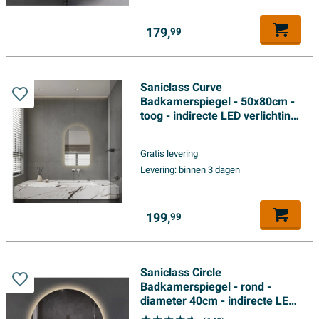
179,
99
Saniclass Curve
Badkamerspiegel - 50x80cm -
toog - indirecte LED verlichting
- spiegelverwarming -
Infrarood
Gratis levering
Levering:
binnen 3 dagen
199,
99
Saniclass Circle
Badkamerspiegel - rond -
diameter 40cm - indirecte LED
verlichting - infrarood