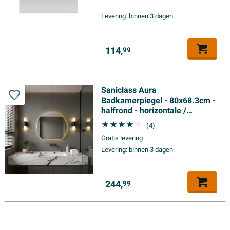
Levering:
binnen 3 dagen
114,
99
Saniclass Aura
Badkamerpiegel - 80x68.3cm -
halfrond - horizontale /
verticale - indirecte LED
(4)
verlichting -
Gratis levering
spiegelverwarming - Infrarood
Levering:
binnen 3 dagen
244,
99