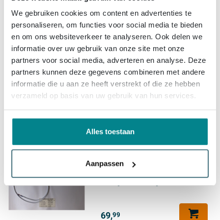
Saniclass Organic Spiegel Sim
We gebruiken cookies om content en advertenties te
- 80x53.3cm - verlichting -
personaliseren, om functies voor social media te bieden
spiegelverwarming -
horizontaal/verticaal -
en om ons websiteverkeer te analyseren. Ook delen we
(3)
organisch
informatie over uw gebruik van onze site met onze
Gratis levering
partners voor social media, adverteren en analyse. Deze
Levering:
binnen 3 dagen
partners kunnen deze gegevens combineren met andere
informatie die u aan ze heeft verstrekt of die ze hebben
234,
verzameld op basis van uw gebruik van hun services.
99
Alles toestaan
Saniclass Spiegelverwarming
50x50cm
(4)
Aanpassen
Levering:
binnen 3 dagen
69,
99