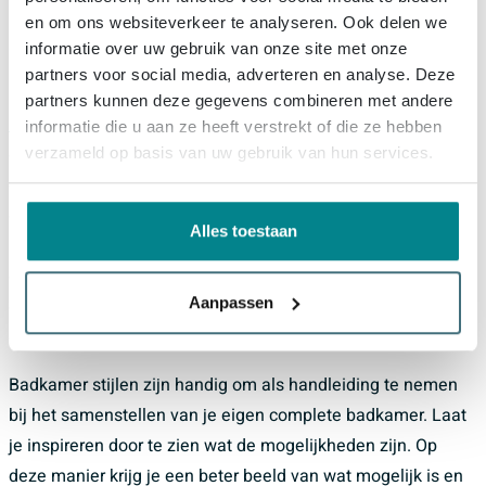
van een complete badkamer? Lees dan eerst verder!
en om ons websiteverkeer te analyseren. Ook delen we
Complete badkamer inrichten
informatie over uw gebruik van onze site met onze
partners voor social media, adverteren en analyse. Deze
Of je de complete badkamer nu gaat
verbouwen
of
partners kunnen deze gegevens combineren met andere
renoveren
, bij het inrichten van een badkamer is het goed
informatie die u aan ze heeft verstrekt of die ze hebben
om je eerst goed te oriënteren op stijl. Kijk uitgebreid rond
verzameld op basis van uw gebruik van hun services.
op onze website of in één van onze showrooms. Raadpleeg
ook tijdschriften, Instagram of Pinterest. Op deze manier
Alles toestaan
krijg je een beter beeld van wat mogelijk is en kom je
erachter wat je mooi vindt. Met deze informatie kun je in
Aanpassen
onze showrooms zelf, óf met behulp van onze adviseurs
een
moodboard samenstellen
.
Badkamer stijlen zijn handig om als handleiding te nemen
bij het samenstellen van je eigen complete badkamer. Laat
je inspireren door te zien wat de mogelijkheden zijn. Op
deze manier krijg je een beter beeld van wat mogelijk is en