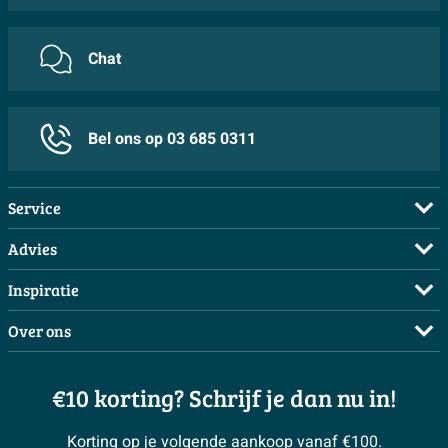
Chat
Bel ons op 03 685 0311
Service
Veelgestelde vragen
Advies
Bestellen
Maak een afspraak
Inspiratie
Betalen
Doe de offerte check
Complete badkamers
Over ons
Bezorgen / afhalen
3D tekening maken
Complete toiletruimtes
Showrooms
Annuleren / retour
Advies aan huis
Moodboards
€10 korting? Schrijf je dan nu in!
Over Sawiday
Garantie / klachten
Klustips
Binnenkijkers
Vacatures
Reviewbeleid
Korting op je volgende aankoop vanaf €100.
Klusadvies