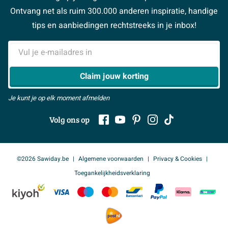
Magazine
Sawiday PRO
Ontvang net als ruim 300.000 anderen inspiratie, handige
> Naar de klantenservice
#MySawiday
> Alle adviesmogelijkheden
BeCommerce
tips en aanbiedingen rechtstreeks in je inbox!
Samenwerken
> Naar inspiratie
E-mailadres
> Alles over showrooms
Claim jouw korting
Je kunt je op elk moment afmelden
Volg ons op
©2026 Sawiday.be
Algemene voorwaarden
Privacy & Cookies
Toegankelijkheidsverklaring