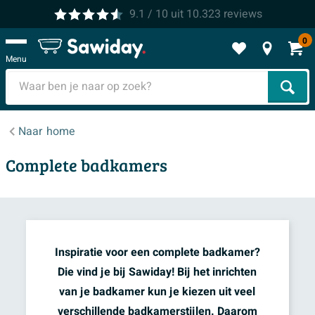
9.1
/ 10
uit
10.323
reviews
0
Menu
Zoek
Naar
home
Complete badkamers
Inspiratie voor een complete badkamer?
Die vind je bij Sawiday! Bij het inrichten
van je badkamer kun je kiezen uit veel
verschillende badkamerstijlen. Daarom