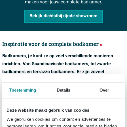
maken voor jouw complete badkamer.
Bekijk dichtstbijzijnde showroom
Inspiratie voor de complete badkamer
Badkamers, je kunt ze op veel verschillende manieren
inrichten. Van Scandinavische badkamers, tot zwarte
badkamers en terrazzo badkamers. Er zijn zoveel
interieurstijlen toe te passen op de badkamer. Zo ook de
stijl die jij mooi vindt! Heb je daar hulp bij nodig? Dan staan
Toestemming
Details
Over
onze verkoopadviseurs voor je klaar in onze showrooms.
Zij kunnen je helpen met het doorhakken van knopen. En
Deze website maakt gebruik van cookies
ze kunnen je adviseren over de juiste producten voor jouw
wensen. Wil je nog wat meer weten over het samenstellen
We gebruiken cookies om content en advertenties te
personaliseren, om functies voor social media te bieden