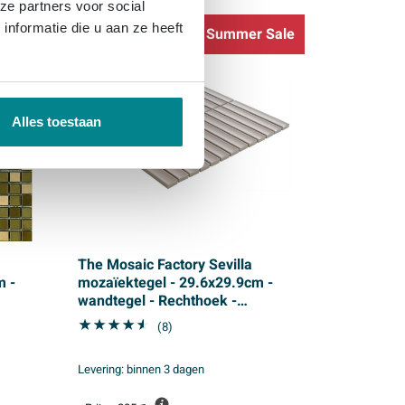
ze partners voor social
nformatie die u aan ze heeft
 Sale
Summer Sale
Alles toestaan
The Mosaic Factory Sevilla
m -
mozaïektegel - 29.6x29.9cm -
wandtegel - Rechthoek -
Porselein Vintage Pink Mat
(8)
Levering:
binnen 3 dagen