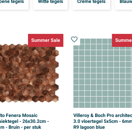
oene tegels
Witte tegels
Crème tegels
Blauw
Summer Sale
Summer
lto Fenera Mosaic
Villeroy & Boch Pro archite
iektegel - 26x30.2cm -
3.0 vloertegel 5x5cm - 6m
m - Bruin - per stuk
R9 lagoon blue