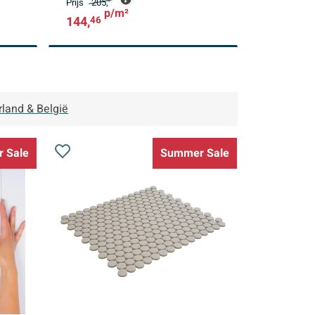
Prijs
205,
-
p/m²
144,
46
rland & België
 Sale
Summer Sale