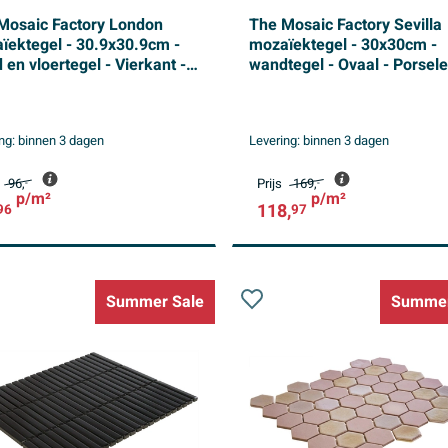
Mosaic Factory London
The Mosaic Factory Sevilla
ïektegel - 30.9x30.9cm -
mozaïektegel - 30x30cm -
en vloertegel - Vierkant -
wandtegel - Ovaal - Porsele
elein White Mat
White Glans
ng:
binnen 3 dagen
Levering:
binnen 3 dagen
96,
Prijs
169,
-
-
p/m²
p/m²
118,
96
97
Summer Sale
Summer