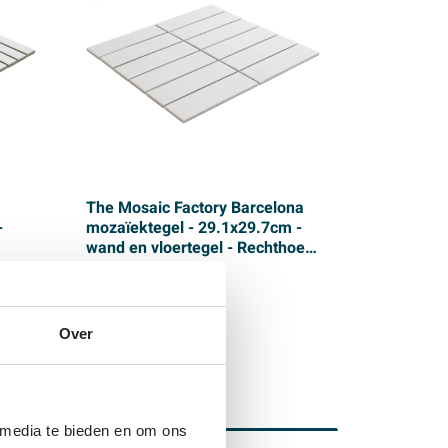
The Mosaic Factory Barcelona
-
mozaïektegel - 29.1x29.7cm -
wand en vloertegel - Rechthoek
- Porselein White Mat
Levering:
binnen 3 dagen
Over
Prijs
108,
-
p/m²
76,
47
 media te bieden en om ons