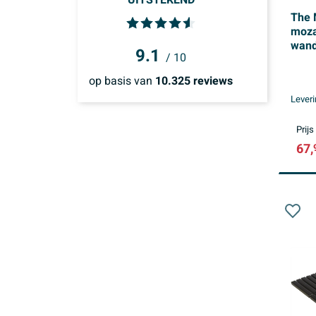
UITSTEKEND
Binnen 3 dagen
(149)
Zaventem
The 
(255)
+ Meer
merk
moza
Binnen 1 week
(332)
wand 
9.1
Binnen 2 weken
/ 10
Pors
(334)
op basis van
10.325
reviews
Leveri
Prijs
67,