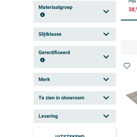
Prijs
4 mm
(75)
Materiaalgroep
38,
6 mm
(98)
8 mm
(108)
Glas
(75)
Slijtklasse
9 mm
(89)
Keramiek
(349)
10 mm
(62)
Klasse 2
(1)
Metaal
Gerectificeerd
(1)
+ Meer
dikte
Klasse 3
(10)
Natuursteen
(18)
Klasse 4
(15)
Ja
(172)
Merk
Klasse 5
(16)
Neen
(400)
Ceralto
(275)
Te zien in showroom
Terravito
(22)
Hasselt
(86)
The Mosaic Factory
Levering
(278)
Mechelen
(8)
Villeroy & Boch
(2)
Morgen in huis
(1)
Schoten
(270)
Vtwonen
(11)