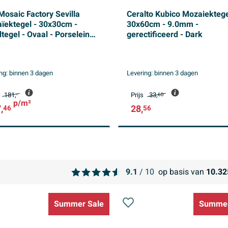
Mosaic Factory Sevilla
Ceralto Kubico Mozaiektege
ïektegel - 30x30cm -
30x60cm - 9.0mm -
tegel - Ovaal - Porselein
gerectificeerd - Dark
e Blue speckle Glans
ng:
binnen 3 dagen
Levering:
binnen 3 dagen
181,
Prijs
33,
-
60
p/m²
,
28,
46
56
9.1
/ 10
op basis van
10.32
Summer Sale
Summer