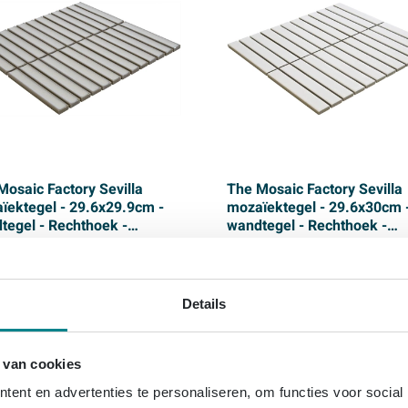
Mosaic Factory Sevilla
The Mosaic Factory Sevilla
ïektegel - 29.6x29.9cm -
mozaïektegel - 29.6x30cm 
tegel - Rechthoek -
wandtegel - Rechthoek -
elein Vintage White Glans
Porselein White Glans
(8)
(8)
ng:
binnen 3 dagen
Levering:
binnen 3 dagen
Details
205,
Prijs
163,
-
-
p/m²
p/m²
,
114,
46
75
 van cookies
ent en advertenties te personaliseren, om functies voor social