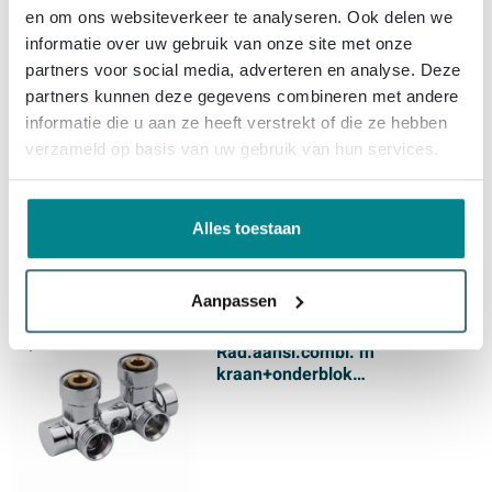
en om ons websiteverkeer te analyseren. Ook delen we
Heimeier thermostaatkop K
informatie over uw gebruik van onze site met onze
M30x1.5 met energielabel A
partners voor social media, adverteren en analyse. Deze
(Tell) met ingebouwde voeler
partners kunnen deze gegevens combineren met andere
standaard TWEEDEKANS
informatie die u aan ze heeft verstrekt of die ze hebben
verzameld op basis van uw gebruik van hun services.
Alles toestaan
21,
TWEEDEKANS
59
Aanpassen
VASCO ACCESSOIRES
Rad.aansl.combi. m
kraan+onderblok
TWEEDEKANS