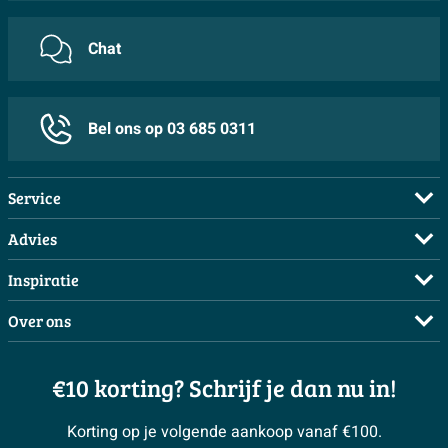
Chat
Bel ons op 03 685 0311
Service
Veelgestelde vragen
Advies
Bestellen
Maak een afspraak
Inspiratie
Betalen
Doe de offerte check
Complete badkamers
Over ons
Bezorgen / afhalen
3D tekening maken
Complete toiletruimtes
Showrooms
Annuleren / retour
Advies aan huis
Moodboards
€10 korting? Schrijf je dan nu in!
Over Sawiday
Garantie / klachten
Klustips
Binnenkijkers
Vacatures
Reviewbeleid
Korting op je volgende aankoop vanaf €100.
Klusadvies
Magazine