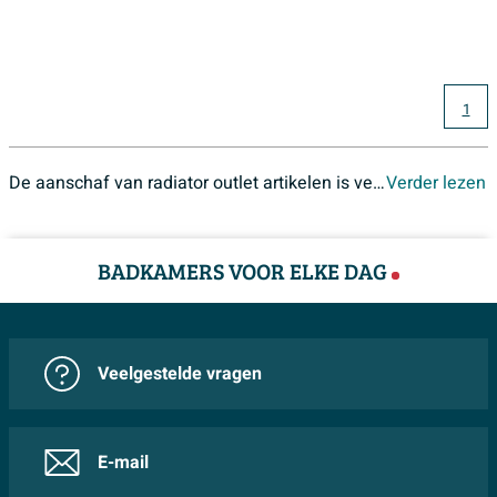
1
De aanschaf van radiator outlet artikelen is verbonden met een hoop verschillende voordelen. Het is niet voor niets dat veel mensen ervoor kiezen om op deze manier een nieuw product aan te schaffen. Een designradiator outlet heeft u op deze pagina zo gevonden. Er zijn talloze opties waar u uit kunt kiezen, allemaal met de eigen specifieke eigenschappen. Het kiezen van een van de op deze pagina tentoongestelde radiator outlet artikelen gaat gepaard met de volgende voordelen:
Verder lezen
nu extra voordelig. Bestel snel, want op=op.
Outlet sanitair artikelen. Dat betekent extra voordeel voor u! Voordeel dat kan oplopen tot 70%! Outlet producten zijn direct leverbaar in één van onze
BADKAMERS VOOR ELKE DAG
Veelgestelde vragen
E-mail