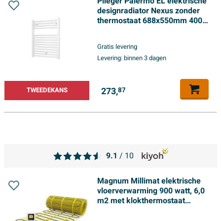
Plieger Palermo EL elektrische
designradiator Nexus zonder
thermostaat 688x550mm 400
Watt wit TWEEDEKANS
Gratis levering
Levering:
binnen 3 dagen
273,
TWEEDEKANS
87
9.1
/ 10
Magnum Millimat elektrische
vloerverwarming 900 watt, 6,0
m2 met klokthermostaat
TWEEDEKANS