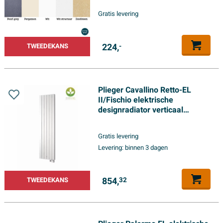
Gratis levering
224,
TWEEDEKANS
-
Plieger Cavallino Retto-EL
II/Fischio elektrische
designradiator verticaal
1800x450mm 1000W antraciet
metallic TWEEDEKANS
Gratis levering
Levering:
binnen 3 dagen
854,
TWEEDEKANS
32