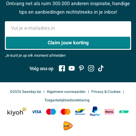
Sawiday PRO
Ontvang net als ruim 300.000 anderen inspiratie, handige
> Naar de klantenservice
#MySawiday
> Alle adviesmogelijkheden
BeCommerce
tips en aanbiedingen rechtstreeks in je inbox!
Samenwerken
> Naar inspiratie
E-mailadres
> Alles over showrooms
Claim jouw korting
Je kunt je op elk moment afmelden
Volg ons op
©2026 Sawiday.be
Algemene voorwaarden
Privacy & Cookies
Toegankelijkheidsverklaring