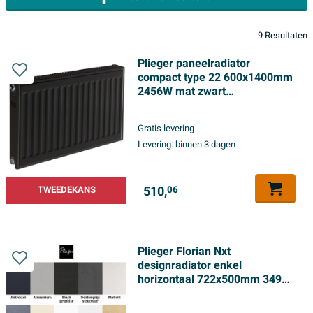
9 Resultaten
Plieger paneelradiator
compact type 22 600x1400mm
2456W mat zwart
TWEEDEKANS
Gratis levering
Levering:
binnen 3 dagen
510,
TWEEDEKANS
06
Plieger Florian Nxt
designradiator enkel
horizontaal 722x500mm 349W
zwart grafiet (black graphite)
TWEEDEKANS