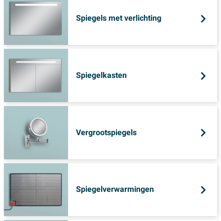
Spiegels met verlichting
Spiegelkasten
Vergrootspiegels
Spiegelverwarmingen