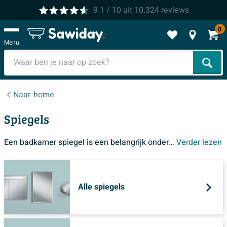
9.1
/ 10
uit
10.324
reviews
0
Menu
Zoek
Naar
home
Spiegels
Een badkamer spiegel is een belangrijk onderdeel van de badkamer. Deze gebruik je dagelijks tijdens het tandenpoetsen, scheren of het opdoen van je make-up. Steeds vaker zien we ook spiegels die passen in de stijl van de badkamer. Daarnaast komen badkamerspiegels ook met spiegelverwarming en verlichting. Kies de opties die je nodig hebt en bestel een nieuwe spiegel eenvoudig online bij Sawiday!
Verder lezen
Alle spiegels