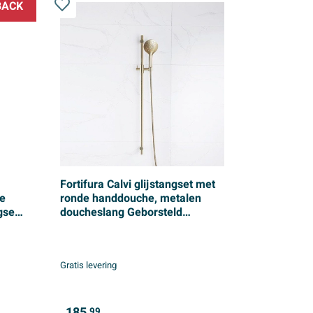
BACK
Fortifura Calvi glijstangset met
he
ronde handdouche, metalen
set -
doucheslang Geborsteld
 1
Messing PVD (Goud)
Gratis levering
185,
99