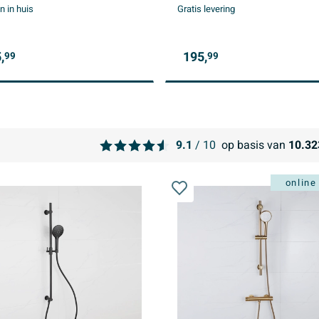
 in huis
Gratis levering
,
195,
99
99
9.1
/ 10
op basis van
10.32
online