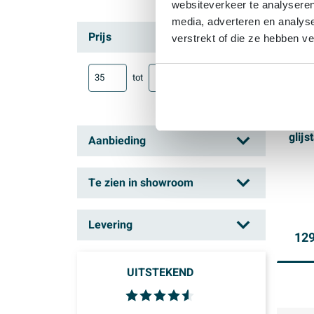
websiteverkeer te analyseren
media, adverteren en analys
Prijs
verstrekt of die ze hebben v
tot
Adem
ther
glij
Aanbieding
meta
zwar
Cashback
(10)
Te zien in showroom
Summer sale
(12)
Hasselt
(1)
€15,- cashback
Levering
(2)
129
Mechelen
(8)
€30,- cashback
(1)
Vandaag in huis
(63)
Schoten
(2)
UITSTEKEND
Morgen in huis
(81)
Zaventem
(6)
Binnen 3 dagen
(142)