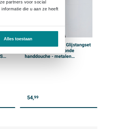
ze partners voor social
nformatie die u aan ze heeft
Alles toestaan
 met
Adema Sparkle 2.0 Glijstangset
- 70cm glijstang - ronde
VS
handdouche - metalen
doucheslang - mat zwart
54,
99