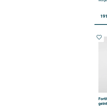
Morgen
191
Forti
geïn