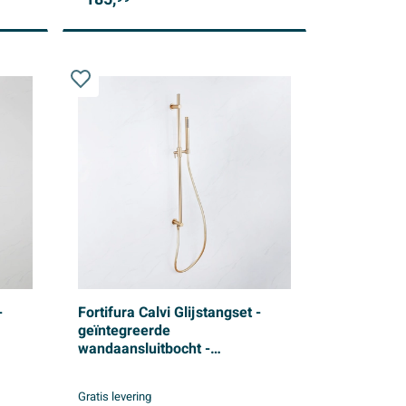
-
Fortifura Calvi Glijstangset -
geïntegreerde
wandaansluitbocht -
doucheslang glad- staaf
handdouche - Geborsteld
Gratis levering
Messing PVD (Goud)