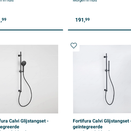
 in huis
Morgen in huis
,
191,
99
99
fura Calvi Glijstangset -
Fortifura Calvi Glijstangset 
tegreerde
geïntegreerde