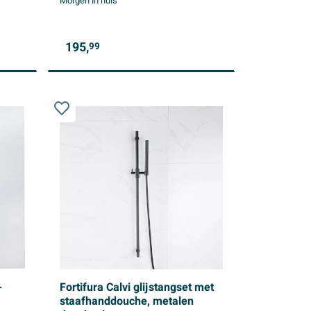
Morgen in huis
195,
99
-
Fortifura Calvi glijstangset met
staafhanddouche, metalen