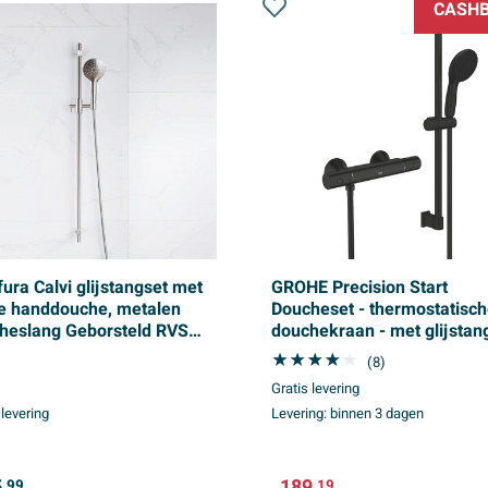
CASH
fura Calvi glijstangset met
GROHE Precision Start
e handdouche, metalen
Doucheset - thermostatisc
heslang Geborsteld RVS
douchekraan - met glijstang
(RVS)
60cm - ronde handdouche -
(8)
straalsoort - gladde
Gratis levering
doucheslang - mat zwart
 levering
Levering:
binnen 3 dagen
,
189,
99
19