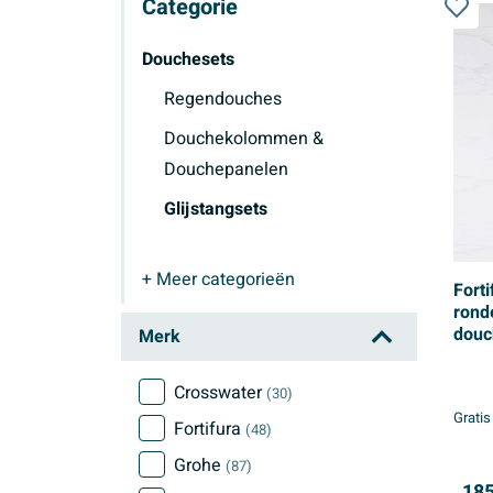
Categorie
Douchesets
Regendouches
Douchekolommen &
Douchepanelen
Glijstangsets
+ Meer
categorieën
Forti
rond
Glijstangsets
douc
Merk
PVD 
Crosswater
(30)
Gratis
Fortifura
(48)
Grohe
(87)
185