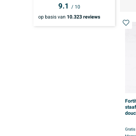
9.1
Binnen 1 week
/ 10
(200)
op basis van
Binnen 2 weken
10.323
reviews
(293)
Forti
staa
douc
Mess
Gratis