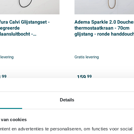
fura Calvi Glijstangset -
Adema Sparkle 2.0 Douches
tegreerde
thermostaatkraan - 70cm
aansluitbocht -
glijstang - ronde handdouch
heslang glad- handdouche
metalen doucheslang - gou
 - mat zwart
mat
 levering
Gratis levering
,
159,
99
99
Details
online only
 van cookies
ent en advertenties te personaliseren, om functies voor social