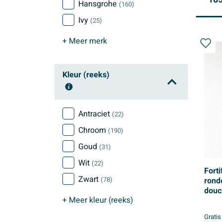
Hansgrohe
(160)
Ivy
(25)
+ Meer
merk
Kleur (reeks)
Antraciet
(22)
Chroom
(190)
Goud
(31)
Wit
(22)
Forti
Zwart
(78)
rond
douc
+ Meer
kleur (reeks)
Mess
Gratis