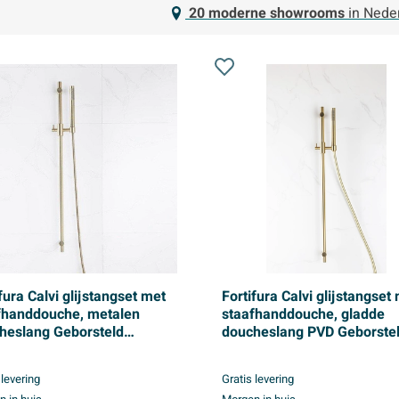
20 moderne showrooms
in Nede
fura Calvi glijstangset met
Fortifura Calvi glijstangset
fhanddouche, metalen
staafhanddouche, gladde
heslang Geborsteld
doucheslang PVD Geborste
ing PVD (Goud)
Messing PVD (Goud)
 levering
Gratis levering