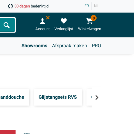
FR
NL
30 dagen
bedenktijd
0
Zoeken
Account
Verlanglijst
Winkelwagen
Showrooms
Afspraak maken
PRO
handdouche
Glijstangsets RVS
Glijstangsets zwart