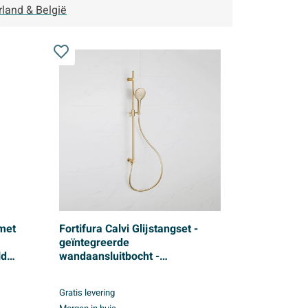
rland & België
 met
Fortifura Calvi Glijstangset -
geïntegreerde
ld
wandaansluitbocht -
doucheslang glad- ronde
handdouche - Geborsteld
Gratis levering
Messing PVD (Goud)