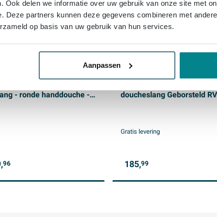
. Ook delen we informatie over uw gebruik van onze site met on
e. Deze partners kunnen deze gegevens combineren met andere i
erzameld op basis van uw gebruik van hun services.
Aanpassen
a Sparkle 2.0 Doucheset -
Fortifura Calvi glijstangset
mostaatkraan - 70cm
ronde handdouche, gladde
stang - ronde handdouche -
doucheslang Geborsteld R
len doucheslang - mat
PVD (RVS)
t
Gratis levering
,
185,
96
99