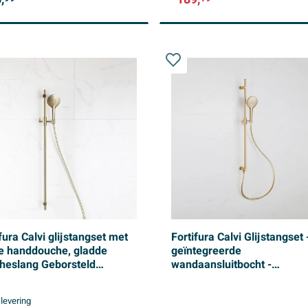
fura Calvi glijstangset met
Fortifura Calvi Glijstangset 
e handdouche, gladde
geïntegreerde
heslang Geborsteld
wandaansluitbocht -
ing PVD (Goud)
doucheslang metaal- ronde
handdouche - Geborsteld
 levering
Messing PVD (Goud)