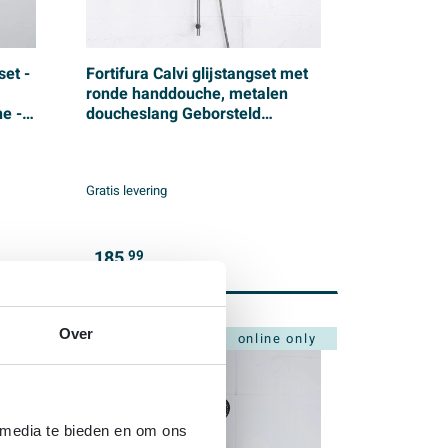
et -
Fortifura Calvi glijstangset met
ronde handdouche, metalen
e -
doucheslang Geborsteld
d
Gunmetal PVD
Gratis levering
185,
99
Over
online only
 media te bieden en om ons