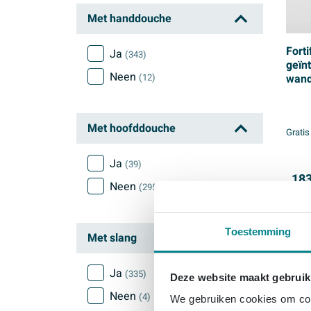
Met handdouche
Forti
Ja
(343)
geïn
Neen
(12)
wand
douc
rond
Met hoofddouche
Gratis
Ja
(39)
183
Neen
(295)
Toestemming
Met slang
Ja
(335)
Deze website maakt gebruik
Neen
(4)
We gebruiken cookies om cont