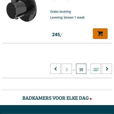
chroom PVD
Gratis levering
Levering:
binnen 1 week
245,
-
...
...
1
98
107
BADKAMERS VOOR ELKE DAG