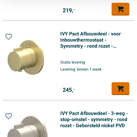
219,
-
IVY Pact Afbouwdeel - voor
Inbouwthermostaat -
Symmetry - rond rozet -
Geborsteld mat goud PVD
Gratis levering
Levering:
binnen 1 week
245,
-
IVY Pact Afbouwdeel - 3-weg -
stop-omstel - symmetry - rond
rozet - Geborsteld nickel PVD