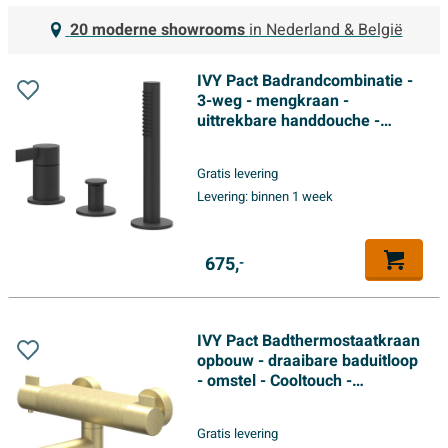
20 moderne showrooms
in Nederland & België
IVY Pact Badrandcombinatie -
3-weg - mengkraan -
uittrekbare handdouche -
zonder uitloop - Mat zwart PED
Gratis levering
Levering:
binnen 1 week
675,
-
IVY Pact Badthermostaatkraan
opbouw - draaibare baduitloop
- omstel - Cooltouch -
Geborsteld mat goud PVD
Gratis levering