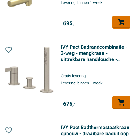
Levering:
binnen 1 week
695,
-
IVY Pact Badrandcombinatie -
3-weg - mengkraan -
uittrekbare handdouche -
zonder uitloop - Geborsteld
nickel PVD
Gratis levering
Levering:
binnen 1 week
675,
-
IVY Pact Badthermostaatkraan
opbouw - draaibare baduitloop