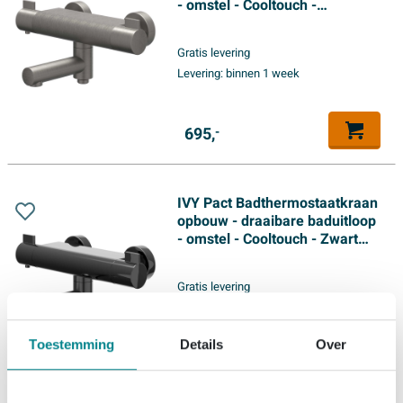
- omstel - Cooltouch -
Geborsteld metal black PVD
Gratis levering
Levering:
binnen 1 week
695,
-
IVY Pact Badthermostaatkraan
opbouw - draaibare baduitloop
- omstel - Cooltouch - Zwart
chroom PVD
Gratis levering
Levering:
binnen 1 week
Toestemming
Details
Over
695,
-