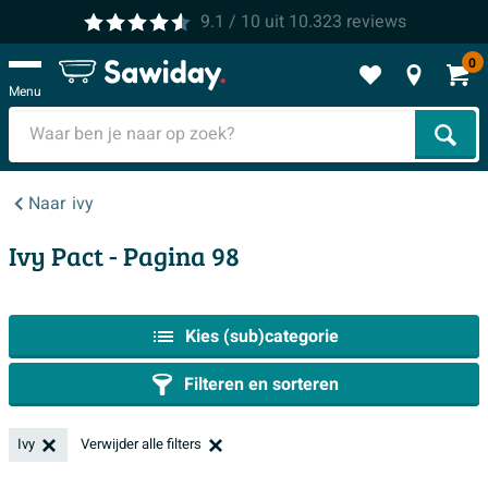
9.1
/ 10
uit
10.323
reviews
0
Menu
Zoek
Naar
ivy
Ivy Pact
- Pagina 98
Kies (sub)categorie
Filteren en sorteren
Ivy
Verwijder alle filters