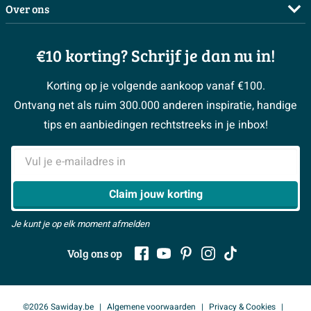
Complete badkamers
Over ons
Bezorgen / afhalen
3D tekening maken
Complete toiletruimtes
Showrooms
Annuleren / retour
Advies aan huis
Moodboards
€10 korting? Schrijf je dan nu in!
Over Sawiday
Garantie / klachten
Klustips
Binnenkijkers
Vacatures
Reviewbeleid
Korting op je volgende aankoop vanaf €100.
Klusadvies
Magazine
Sawiday PRO
Ontvang net als ruim 300.000 anderen inspiratie, handige
> Naar de klantenservice
#MySawiday
> Alle adviesmogelijkheden
BeCommerce
tips en aanbiedingen rechtstreeks in je inbox!
Samenwerken
> Naar inspiratie
E-mailadres
> Alles over showrooms
Claim jouw korting
Je kunt je op elk moment afmelden
Volg ons op
©2026 Sawiday.be
Algemene voorwaarden
Privacy & Cookies