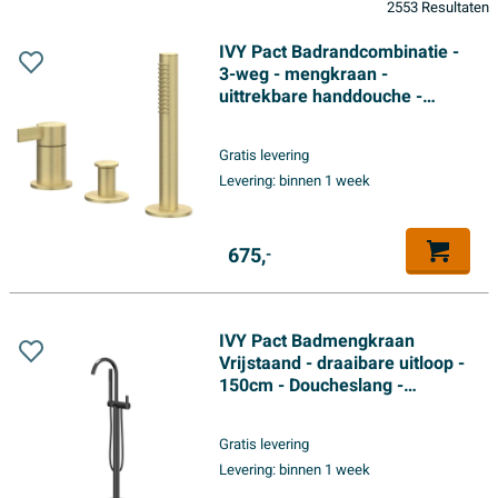
2553 Resultaten
IVY Pact Badrandcombinatie -
3-weg - mengkraan -
uittrekbare handdouche -
zonder uitloop - Geborsteld
mat goud PVD
Gratis levering
Levering:
binnen 1 week
675,
-
IVY Pact Badmengkraan
Vrijstaand - draaibare uitloop -
150cm - Doucheslang -
Staafhanddouche - Zwart
chroom PVD
Gratis levering
Levering:
binnen 1 week