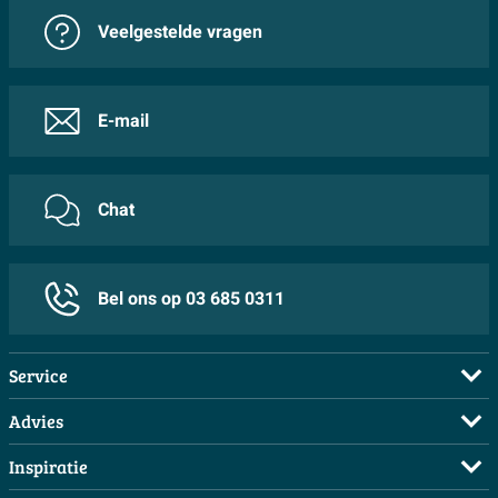
Veelgestelde vragen
E-mail
Chat
Bel ons op 03 685 0311
Service
Veelgestelde vragen
Advies
Bestellen
Maak een afspraak
Inspiratie
Betalen
Doe de offerte check