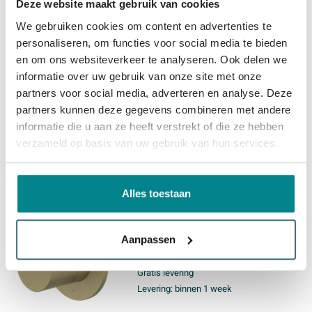
Deze website maakt gebruik van cookies
IVY Pact Afbouwdeel - 3-weg -
We gebruiken cookies om content en advertenties te
stop-omstel - symmetry - rond
personaliseren, om functies voor social media te bieden
rozet - Zwart chroom PVD
en om ons websiteverkeer te analyseren. Ook delen we
informatie over uw gebruik van onze site met onze
Gratis levering
partners voor social media, adverteren en analyse. Deze
Levering:
binnen 1 week
partners kunnen deze gegevens combineren met andere
informatie die u aan ze heeft verstrekt of die ze hebben
verzameld op basis van uw gebruik van hun services.
219,
-
Alles toestaan
IVY Pact Afbouwdeel - 3-weg -
stop-omstel - symmetry - rond
rozet - Geborsteld mat goud
Aanpassen
PVD
Gratis levering
Levering:
binnen 1 week