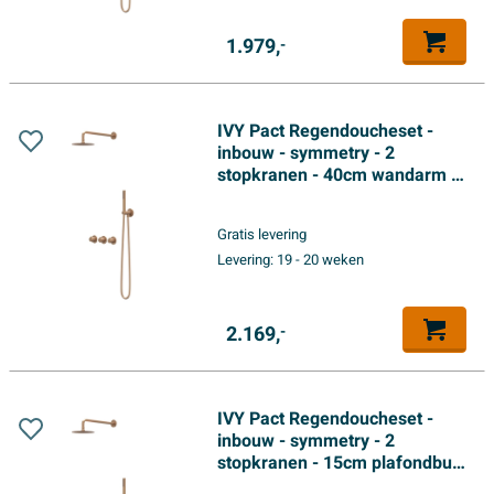
1.979,
-
IVY Pact Regendoucheset -
inbouw - symmetry - 2
stopkranen - 40cm wandarm -
30cm slim hoofddouche -
glijstang met uitlaat - 150cm
Gratis levering
doucheslang - 3-standen
Levering:
19 - 20 weken
handdouche - Geborsteld mat
koper PVD
2.169,
-
IVY Pact Regendoucheset -
inbouw - symmetry - 2
stopkranen - 15cm plafondbuis
- 25cm slim hoofddouche -