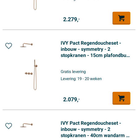
koper PVD
2.279,
-
IVY Pact Regendoucheset -
inbouw - symmetry - 2
stopkranen - 15cm plafondbuis
- 20cm medium hoofddouche -
glijstang met uitlaat - 150cm
Gratis levering
doucheslang - 3-standen
Levering:
19 - 20 weken
handdouche - Geborsteld mat
koper PVD
2.079,
-
IVY Pact Regendoucheset -
inbouw - symmetry - 2
stopkranen - 40cm wandarm -