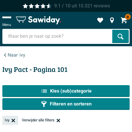
9.1
/ 10
uit
10.321
reviews
0
Menu
Zoek
Naar
ivy
Ivy Pact
- Pagina 101
Kies (sub)categorie
Filteren en sorteren
Ivy
Verwijder alle filters