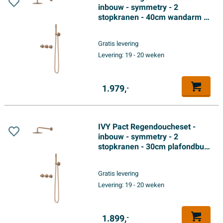
inbouw - symmetry - 2
stopkranen - 40cm wandarm -
25cm slim hoofddouche -
glijstang met uitlaat - 150cm
Gratis levering
doucheslang - 3-standen
Levering:
19 - 20 weken
handdouche - Geborsteld mat
koper PVD
1.979,
-
IVY Pact Regendoucheset -
inbouw - symmetry - 2
stopkranen - 30cm plafondbuis
- 20cm slim hoofddouche -
glijstang met uitlaat - 150cm
Gratis levering
doucheslang - 3-standen
Levering:
19 - 20 weken
handdouche - Geborsteld mat
koper PVD
1.899,
-