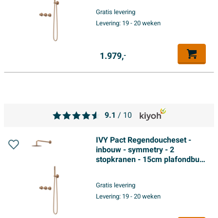
glijstang met uitlaat - 150cm
Gratis levering
doucheslang - 3-standen
Levering:
19 - 20 weken
handdouche - Geborsteld mat
koper PVD
1.979,
-
9.1
/ 10
IVY Pact Regendoucheset -
inbouw - symmetry - 2
stopkranen - 15cm plafondbuis
- 20cm medium hoofddouche -
glijstang met uitlaat - 150cm
Gratis levering
doucheslang - satin spray
Levering:
19 - 20 weken
handdouche - Geborsteld mat
koper PVD