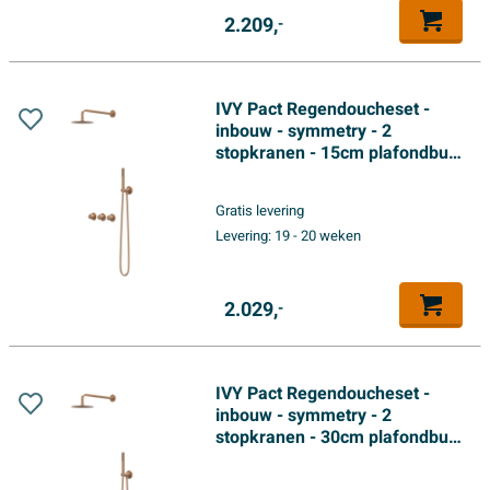
2.209,
-
IVY Pact Regendoucheset -
inbouw - symmetry - 2
stopkranen - 15cm plafondbuis
- 20cm slim hoofddouche -
glijstang met uitlaat - 150cm
Gratis levering
doucheslang - satin spray
Levering:
19 - 20 weken
handdouche - Geborsteld mat
koper PVD
2.029,
-
IVY Pact Regendoucheset -
inbouw - symmetry - 2
stopkranen - 30cm plafondbuis
- 20cm slim hoofddouche -
glijstang met uitlaat - 150cm