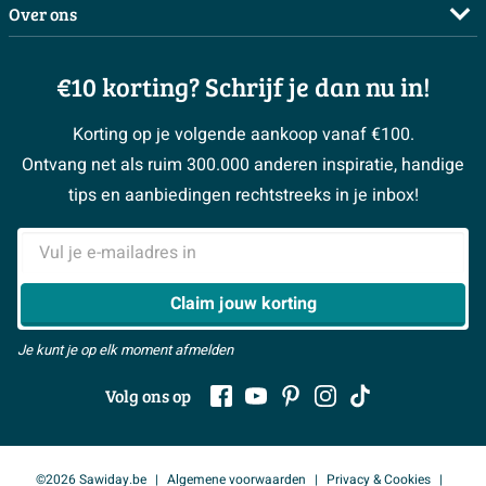
Complete badkamers
Over ons
Bezorgen / afhalen
3D tekening maken
Complete toiletruimtes
Showrooms
Annuleren / retour
Advies aan huis
Moodboards
€10 korting? Schrijf je dan nu in!
Over Sawiday
Garantie / klachten
Klustips
Binnenkijkers
Vacatures
Reviewbeleid
Korting op je volgende aankoop vanaf €100.
Klusadvies
Magazine
Sawiday PRO
Ontvang net als ruim 300.000 anderen inspiratie, handige
> Naar de klantenservice
#MySawiday
> Alle adviesmogelijkheden
BeCommerce
tips en aanbiedingen rechtstreeks in je inbox!
Samenwerken
> Naar inspiratie
E-mailadres
> Alles over showrooms
Claim jouw korting
Je kunt je op elk moment afmelden
Volg ons op
©2026 Sawiday.be
Algemene voorwaarden
Privacy & Cookies