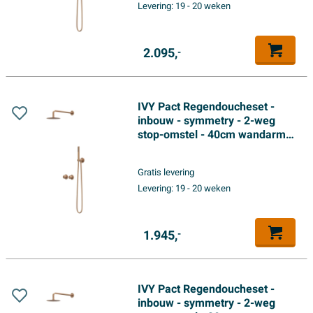
Levering:
19 - 20 weken
3-standen handdouche -
Geborsteld mat koper PVD
2.095,
-
IVY Pact Regendoucheset -
inbouw - symmetry - 2-weg
stop-omstel - 40cm wandarm -
20cm slim hoofddouche -
glijstang met uitlaat - 150cm
Gratis levering
doucheslang - satin spray
Levering:
19 - 20 weken
handdouche - Geborsteld mat
koper PVD
1.945,
-
IVY Pact Regendoucheset -
inbouw - symmetry - 2-weg