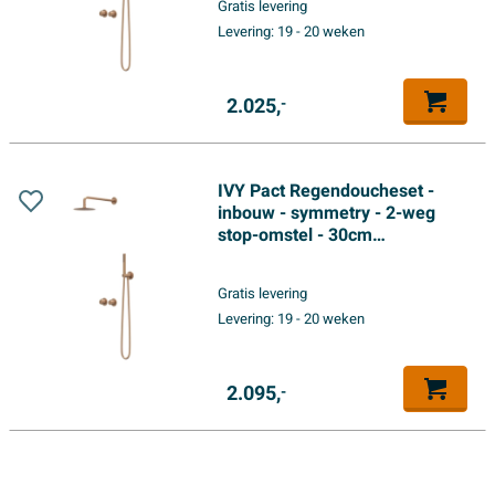
Gratis levering
uitlaat - 150cm doucheslang -
Levering:
19 - 20 weken
satin spray handdouche -
Geborsteld mat koper PVD
2.025,
-
IVY Pact Regendoucheset -
inbouw - symmetry - 2-weg
stop-omstel - 30cm
plafondbuis - 25cm medium
hoofddouche - glijstang met
Gratis levering
uitlaat - 150cm doucheslang -
Levering:
19 - 20 weken
3-standen handdouche -
Geborsteld mat koper PVD
2.095,
-