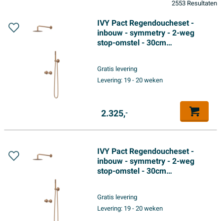
2553 Resultaten
IVY Pact Regendoucheset -
inbouw - symmetry - 2-weg
stop-omstel - 30cm
plafondbuis - 30cm medium
hoofddouche - glijstang met
Gratis levering
uitlaat - 150cm doucheslang -
Levering:
19 - 20 weken
satin spray handdouche -
Geborsteld mat koper PVD
2.325,
-
IVY Pact Regendoucheset -
inbouw - symmetry - 2-weg
stop-omstel - 30cm
plafondbuis - 20cm slim
hoofddouche - glijstang met
Gratis levering
uitlaat - 150cm doucheslang -
Levering:
19 - 20 weken
satin spray handdouche -
Geborsteld mat koper PVD