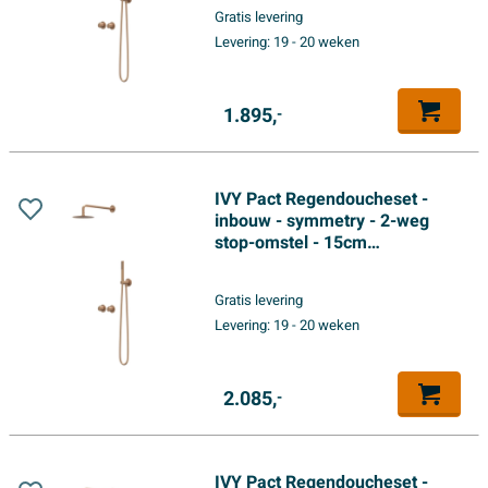
hoofddouche - glijstang met
Gratis levering
uitlaat - 150cm doucheslang -
Levering:
19 - 20 weken
3-standen handdouche -
Geborsteld mat koper PVD
1.895,
-
IVY Pact Regendoucheset -
inbouw - symmetry - 2-weg
stop-omstel - 15cm
plafondbuis - 30cm slim
hoofddouche - glijstang met
Gratis levering
uitlaat - 150cm doucheslang -
Levering:
19 - 20 weken
3-standen handdouche -
Geborsteld mat koper PVD
2.085,
-
IVY Pact Regendoucheset -