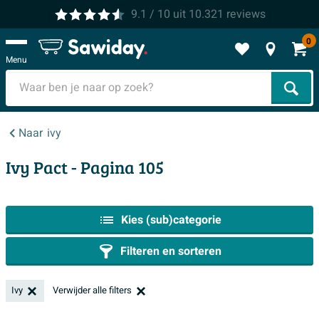
9.1
/ 10
uit
10.321
reviews
0
Menu
Zoek
Naar
ivy
Ivy Pact
- Pagina 105
Kies (sub)categorie
Filteren en sorteren
Ivy
Verwijder alle filters