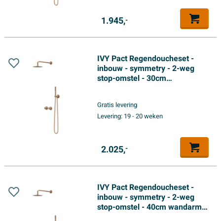
1.945,
-
IVY Pact Regendoucheset -
inbouw - symmetry - 2-weg
stop-omstel - 30cm
plafondbuis - 25cm slim
hoofddouche - glijstang met
Gratis levering
uitlaat - 150cm doucheslang -
Levering:
19 - 20 weken
satin spray handdouche -
Geborsteld mat koper PVD
2.025,
-
IVY Pact Regendoucheset -
inbouw - symmetry - 2-weg
stop-omstel - 40cm wandarm -
25cm slim hoofddouche -