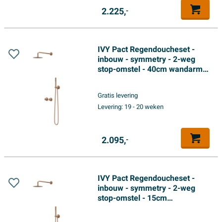
2.225,
-
IVY Pact Regendoucheset -
inbouw - symmetry - 2-weg
stop-omstel - 40cm wandarm -
25cm medium hoofddouche -
glijstang met uitlaat - 150cm
Gratis levering
doucheslang - 3-standen
Levering:
19 - 20 weken
handdouche - Geborsteld mat
koper PVD
2.095,
-
IVY Pact Regendoucheset -
inbouw - symmetry - 2-weg
stop-omstel - 15cm
plafondbuis - 25cm slim
hoofddouche - glijstang met