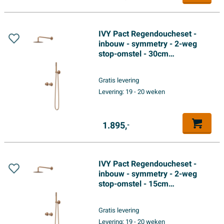
IVY Pact Regendoucheset -
inbouw - symmetry - 2-weg
stop-omstel - 30cm
plafondbuis - 25cm slim
hoofddouche - glijstang met
Gratis levering
uitlaat - 150cm doucheslang -
Levering:
19 - 20 weken
staafmodel handdouche -
Geborsteld mat koper PVD
1.895,
-
IVY Pact Regendoucheset -
inbouw - symmetry - 2-weg
stop-omstel - 15cm
plafondbuis - 25cm medium
hoofddouche - glijstang met
Gratis levering
uitlaat - 150cm doucheslang -
Levering:
19 - 20 weken
staafmodel handdouche -