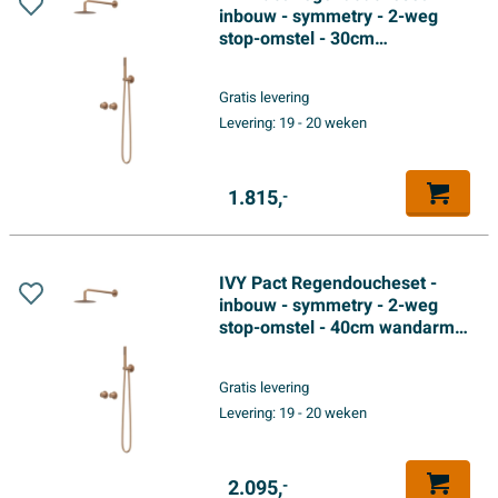
inbouw - symmetry - 2-weg
stop-omstel - 30cm
plafondbuis - 20cm slim
hoofddouche - glijstang met
Gratis levering
uitlaat - 150cm doucheslang -
Levering:
19 - 20 weken
3-standen handdouche -
Geborsteld mat koper PVD
1.815,
-
IVY Pact Regendoucheset -
inbouw - symmetry - 2-weg
stop-omstel - 40cm wandarm -
25cm medium hoofddouche -
glijstang met uitlaat - 150cm
Gratis levering
doucheslang - staafmodel
Levering:
19 - 20 weken
handdouche - Geborsteld mat
koper PVD
2.095,
-