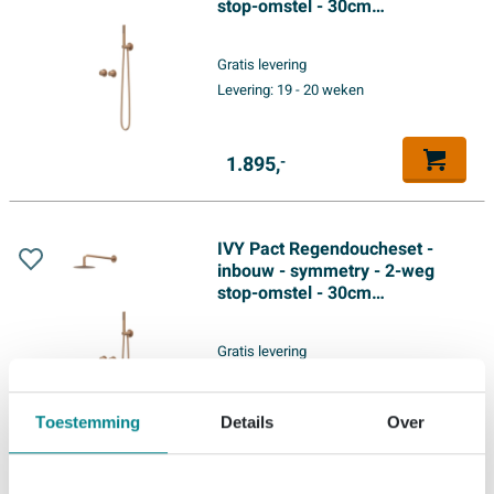
stop-omstel - 30cm
plafondbuis - 25cm slim
hoofddouche - glijstang met
Gratis levering
uitlaat - 150cm doucheslang -
Levering:
19 - 20 weken
3-standen handdouche -
Geborsteld mat koper PVD
1.895,
-
IVY Pact Regendoucheset -
inbouw - symmetry - 2-weg
stop-omstel - 30cm
plafondbuis - 25cm medium
hoofddouche - glijstang met
Gratis levering
uitlaat - 150cm doucheslang -
Levering:
19 - 20 weken
staafmodel handdouche -
Geborsteld mat koper PVD
Toestemming
Details
Over
2.095,
-