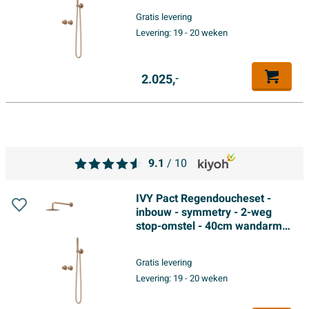
glijstang met uitlaat - 150cm
Gratis levering
doucheslang - satin spray
Levering:
19 - 20 weken
handdouche - Geborsteld mat
koper PVD
2.025,
-
9.1
/ 10
IVY Pact Regendoucheset -
inbouw - symmetry - 2-weg
stop-omstel - 40cm wandarm -
25cm medium hoofddouche -
glijstang met uitlaat - 150cm
Gratis levering
doucheslang - satin spray
Levering:
19 - 20 weken
handdouche - Geborsteld mat
koper PVD