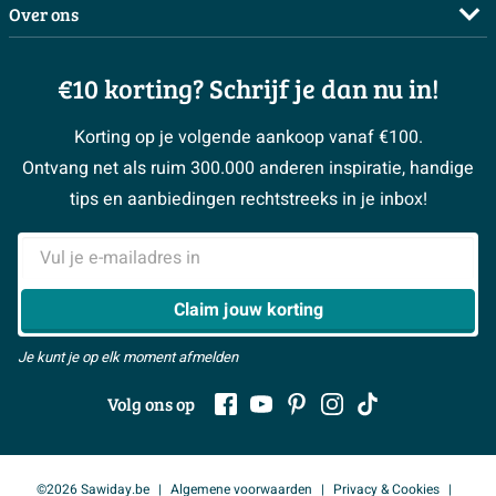
Complete badkamers
Over ons
Bezorgen / afhalen
3D tekening maken
Complete toiletruimtes
Showrooms
Annuleren / retour
Advies aan huis
Moodboards
€10 korting? Schrijf je dan nu in!
Over Sawiday
Garantie / klachten
Klustips
Binnenkijkers
Vacatures
Reviewbeleid
Korting op je volgende aankoop vanaf €100.
Klusadvies
Magazine
Sawiday PRO
Ontvang net als ruim 300.000 anderen inspiratie, handige
> Naar de klantenservice
#MySawiday
> Alle adviesmogelijkheden
BeCommerce
tips en aanbiedingen rechtstreeks in je inbox!
Samenwerken
> Naar inspiratie
E-mailadres
> Alles over showrooms
Claim jouw korting
Je kunt je op elk moment afmelden
Volg ons op
©2026 Sawiday.be
Algemene voorwaarden
Privacy & Cookies