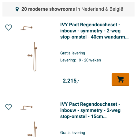
20 moderne showrooms
in Nederland & België
IVY Pact Regendoucheset -
inbouw - symmetry - 2-weg
stop-omstel - 40cm wandarm -
30cm slim hoofddouche -
glijstang met uitlaat - 150cm
Gratis levering
doucheslang - satin spray
Levering:
19 - 20 weken
handdouche - Geborsteld mat
koper PVD
2.215,
-
IVY Pact Regendoucheset -
inbouw - symmetry - 2-weg
stop-omstel - 15cm
plafondbuis - 25cm medium
hoofddouche - glijstang met
Gratis levering
uitlaat - 150cm doucheslang -