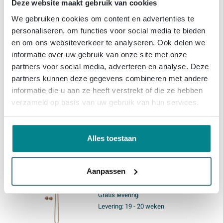
Deze website maakt gebruik van cookies
IVY Pact Regendoucheset -
We gebruiken cookies om content en advertenties te
inbouw - symmetry - 2-weg
personaliseren, om functies voor social media te bieden
stop-omstel - 15cm
en om ons websiteverkeer te analyseren. Ook delen we
plafondbuis - 20cm slim
informatie over uw gebruik van onze site met onze
hoofddouche - glijstang met
Gratis levering
partners voor social media, adverteren en analyse. Deze
uitlaat - 150cm doucheslang -
Levering:
19 - 20 weken
3-standen handdouche -
partners kunnen deze gegevens combineren met andere
Geborsteld mat koper PVD
informatie die u aan ze heeft verstrekt of die ze hebben
verzameld op basis van uw gebruik van hun services.
1.815,
-
Alles toestaan
IVY Pact Regendoucheset -
inbouw - symmetry - 2-weg
stop-omstel - 40cm wandarm -
Aanpassen
20cm slim hoofddouche -
glijstang met uitlaat - 150cm
Gratis levering
doucheslang - 3-standen
Levering:
19 - 20 weken
handdouche - Geborsteld mat
koper PVD