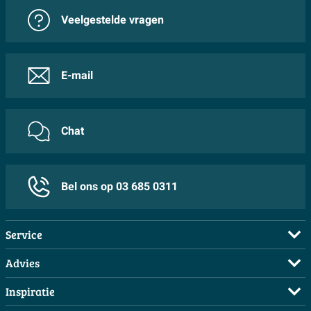
Veelgestelde vragen
E-mail
Chat
Bel ons op 03 685 0311
Service
Veelgestelde vragen
Advies
Bestellen
Maak een afspraak
Inspiratie
Betalen
Doe de offerte check