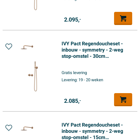
Geborsteld mat koper PVD
2.095,
-
IVY Pact Regendoucheset -
inbouw - symmetry - 2-weg
stop-omstel - 30cm
plafondbuis - 30cm slim
hoofddouche - glijstang met
Gratis levering
uitlaat - 150cm doucheslang -
Levering:
19 - 20 weken
staafmodel handdouche -
Geborsteld mat koper PVD
2.085,
-
IVY Pact Regendoucheset -
inbouw - symmetry - 2-weg
stop-omstel - 15cm