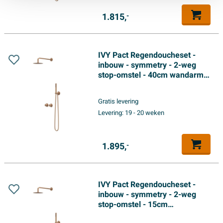
1.815,
-
IVY Pact Regendoucheset -
inbouw - symmetry - 2-weg
stop-omstel - 40cm wandarm -
25cm slim hoofddouche -
glijstang met uitlaat - 150cm
Gratis levering
doucheslang - 3-standen
Levering:
19 - 20 weken
handdouche - Geborsteld mat
koper PVD
1.895,
-
IVY Pact Regendoucheset -
inbouw - symmetry - 2-weg
stop-omstel - 15cm
plafondbuis - 25cm slim