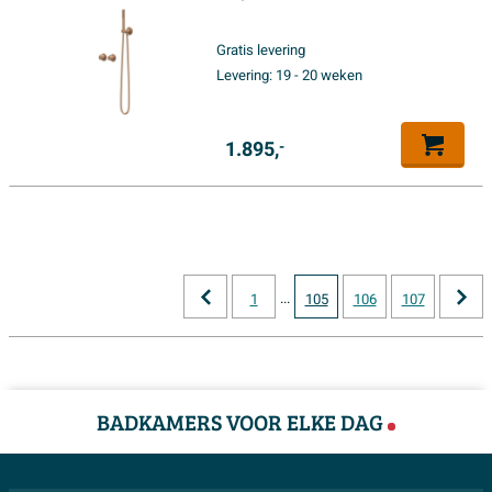
plafondbuis - 25cm slim
hoofddouche - glijstang met
Gratis levering
uitlaat - 150cm doucheslang -
Levering:
19 - 20 weken
staafmodel handdouche -
Geborsteld mat koper PVD
1.895,
-
...
1
105
106
107
BADKAMERS VOOR ELKE DAG