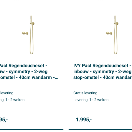
Pact Regendoucheset -
IVY Pact Regendoucheset -
uw - symmetry - 2-weg
inbouw - symmetry - 2-weg
-omstel - 40cm wandarm -
stop-omstel - 40cm wandar
 medium hoofddouche -
30cm medium hoofddouche
tang met uitlaat - 150cm
houder met uitlaat - 150cm
 levering
Gratis levering
heslang - 3-standen
doucheslang - staafmodel
ng:
1 - 2 weken
Levering:
1 - 2 weken
douche - Geborsteld mat
handdouche - Geborsteld m
 PVD
goud PVD
95,
1.995,
-
-