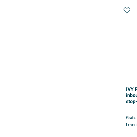
IVY 
inbo
stop
20cm
glijs
Gratis
douc
Leveri
hand
goud