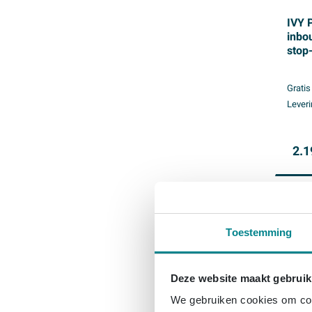
IVY 
inbo
stop
30cm
glijs
Gratis
douc
Leveri
hand
goud
2.1
Toestemming
Deze website maakt gebruik
We gebruiken cookies om cont