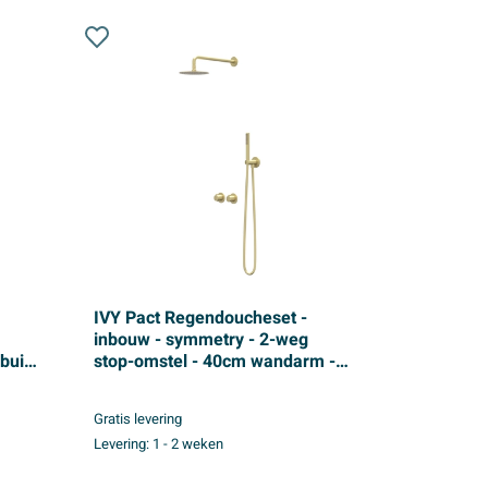
IVY Pact Regendoucheset -
inbouw - symmetry - 2-weg
buis
stop-omstel - 40cm wandarm -
e -
20cm medium hoofddouche -
houder met uitlaat - 150cm
Gratis levering
doucheslang - staafmodel
Levering:
1 - 2 weken
ckel
handdouche - Geborsteld mat
goud PVD