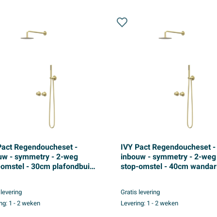
Pact Regendoucheset -
IVY Pact Regendoucheset -
uw - symmetry - 2-weg
inbouw - symmetry - 2-weg
-omstel - 30cm plafondbuis
stop-omstel - 40cm wandar
cm medium hoofddouche -
30cm medium hoofddouche
tang met uitlaat - 150cm
houder met uitlaat - 150cm
 levering
Gratis levering
heslang - staafmodel
doucheslang - 3-standen
ng:
1 - 2 weken
Levering:
1 - 2 weken
douche - Geborsteld mat
handdouche - Geborsteld m
 PVD
goud PVD