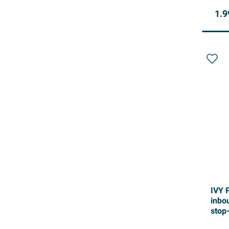
1.9
IVY 
inbo
stop
- 20