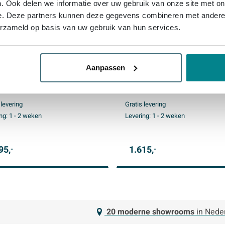
. Ook delen we informatie over uw gebruik van onze site met on
e. Deze partners kunnen deze gegevens combineren met andere i
erzameld op basis van uw gebruik van hun services.
Pact Regendoucheset -
IVY Pact Regendoucheset -
uw - symmetry - 2-weg
inbouw - symmetry - 2-weg
Aanpassen
-omstel - 15cm plafondbuis
stop-omstel - 40cm wandar
cm medium hoofddouche -
20cm slim hoofddouche -
er met uitlaat - 150cm
houder met uitlaat - 150cm
 levering
Gratis levering
heslang - staafmodel
doucheslang - 3-standen
ng:
1 - 2 weken
Levering:
1 - 2 weken
douche - Geborsteld mat
handdouche - Geborsteld m
 PVD
goud PVD
95,
1.615,
-
-
20 moderne showrooms
in Nede