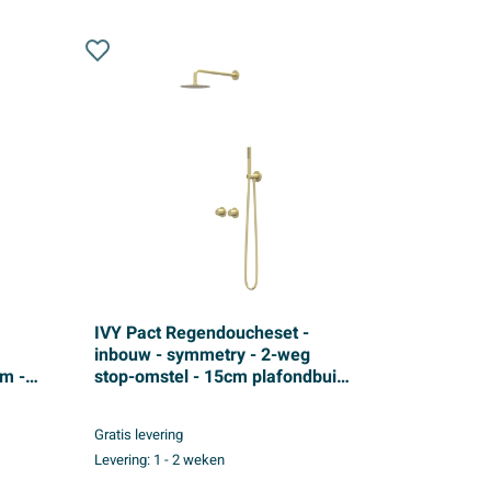
IVY Pact Regendoucheset -
inbouw - symmetry - 2-weg
m -
stop-omstel - 15cm plafondbuis
 -
- 20cm medium hoofddouche -
glijstang met uitlaat - 150cm
Gratis levering
doucheslang - staafmodel
Levering:
1 - 2 weken
at
handdouche - Geborsteld mat
goud PVD