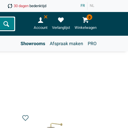
FR
NL
30 dagen
bedenktijd
0
Zoeken
Account
Verlanglijst
Winkelwagen
Showrooms
Afspraak maken
PRO