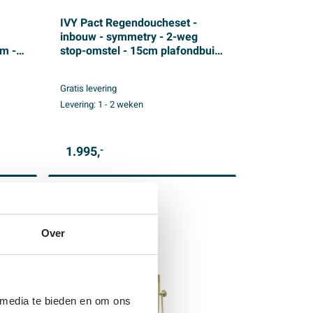
IVY Pact Regendoucheset -
inbouw - symmetry - 2-weg
m -
stop-omstel - 15cm plafondbuis
 -
- 30cm medium hoofddouche -
houder met uitlaat - 150cm
Gratis levering
doucheslang - 3-standen
Levering:
1 - 2 weken
at
handdouche - Geborsteld nickel
PVD
1.995,
-
Over
 media te bieden en om ons