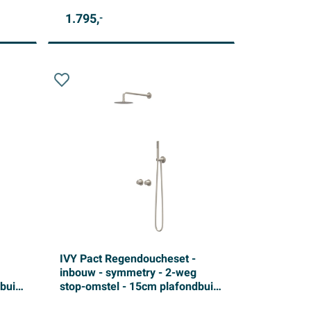
1.795,
-
IVY Pact Regendoucheset -
inbouw - symmetry - 2-weg
buis
stop-omstel - 15cm plafondbuis
e -
- 20cm medium hoofddouche -