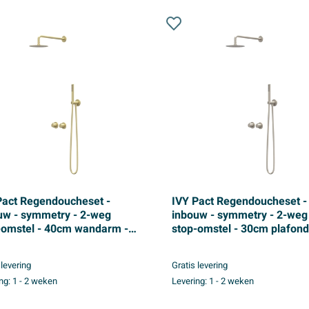
Pact Regendoucheset -
IVY Pact Regendoucheset -
uw - symmetry - 2-weg
inbouw - symmetry - 2-weg
-omstel - 40cm wandarm -
stop-omstel - 30cm plafond
 medium hoofddouche -
- 30cm medium hoofddouch
tang met uitlaat - 150cm
houder met uitlaat - 150cm
 levering
Gratis levering
heslang - staafmodel
doucheslang - satin spray
ng:
1 - 2 weken
Levering:
1 - 2 weken
douche - Geborsteld mat
handdouche - Geborsteld ni
 PVD
PVD