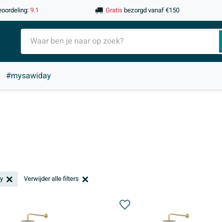
eoordeling:
9.1
Gratis
bezorgd vanaf €150
#mysawiday
vy
Verwijder alle filters