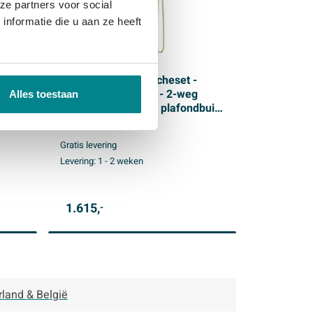
ze partners voor social
nformatie die u aan ze heeft
IVY Pact Regendoucheset -
inbouw - symmetry - 2-weg
Alles toestaan
m -
stop-omstel - 30cm plafondbuis
- 20cm slim hoofddouche -
houder met uitlaat - 150cm
Gratis levering
doucheslang - 3-standen
Levering:
1 - 2 weken
at
handdouche - Geborsteld mat
goud PVD
1.615,
-
rland & België