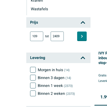
Kranen
Wastafels
Ivy Pact
Prijs
tot
IVY 
Levering
inbo
stop
20cm
Morgen in huis
(14)
glijs
Gratis
douc
Binnen 3 dagen
(14)
Leveri
hand
Binnen 1 week
(2373)
goud
Binnen 2 weken
(2373)
1.9