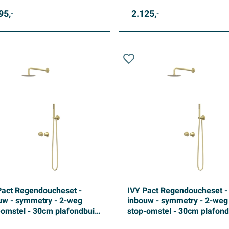
95,
2.125,
-
-
Pact Regendoucheset -
IVY Pact Regendoucheset -
uw - symmetry - 2-weg
inbouw - symmetry - 2-weg
-omstel - 30cm plafondbuis
stop-omstel - 30cm plafond
cm medium hoofddouche -
- 30cm medium hoofddouch