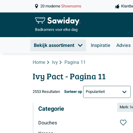
20 moderne
Showrooms
Klantb
Badkamers
voor elke dag
Bekijk assortiment
Inspiratie
Advies
Home
Ivy
Pagina 11
Ivy Pact
- Pagina 11
2553 Resultaten
Sorteer op
Merk: I
Categorie
Douches