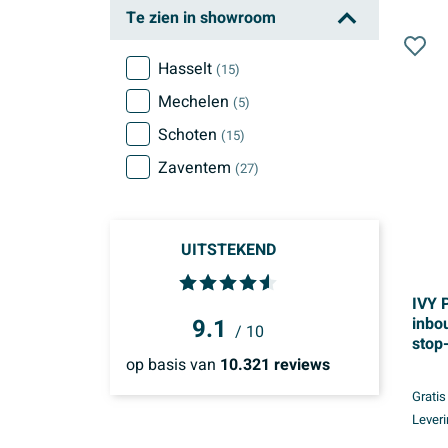
Te zien in showroom
Hasselt
(15)
Mechelen
(5)
Schoten
(15)
Zaventem
(27)
UITSTEKEND
IVY 
9.1
inbo
/ 10
stop
- 20
op basis van
10.321
reviews
glijs
Gratis
douc
Leveri
hand
goud