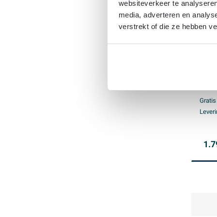
websiteverkeer te analyseren
media, adverteren en analys
verstrekt of die ze hebben v
IVY 
inbo
stop
- 20
houd
Gratis
douc
Leveri
hand
goud
1.7