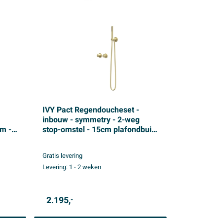
IVY Pact Regendoucheset -
inbouw - symmetry - 2-weg
m -
stop-omstel - 15cm plafondbuis
 -
- 30cm medium hoofddouche -
glijstang met uitlaat - 150cm
Gratis levering
doucheslang - 3-standen
Levering:
1 - 2 weken
at
handdouche - Geborsteld mat
goud PVD
2.195,
-