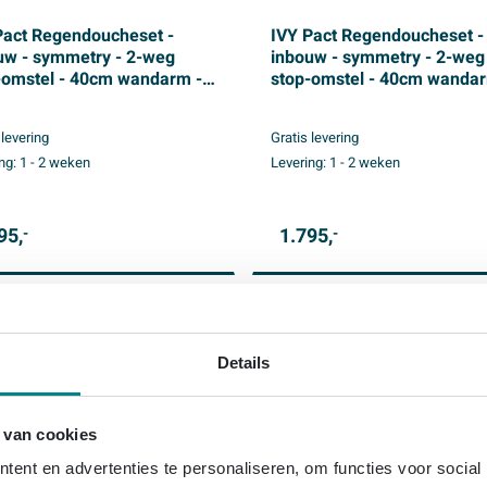
Pact Regendoucheset -
IVY Pact Regendoucheset -
uw - symmetry - 2-weg
inbouw - symmetry - 2-weg
-omstel - 40cm wandarm -
stop-omstel - 40cm wandar
 medium hoofddouche -
20cm medium hoofddouche
tang met uitlaat - 150cm
houder met uitlaat - 150cm
 levering
Gratis levering
heslang - staafmodel
doucheslang - 3-standen
ng:
1 - 2 weken
Levering:
1 - 2 weken
douche - Geborsteld mat
handdouche - Geborsteld m
 PVD
goud PVD
95,
1.795,
-
-
Details
 van cookies
ent en advertenties te personaliseren, om functies voor social