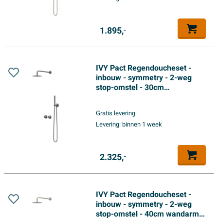
Geborsteld nickel PVD
1.895,
-
IVY Pact Regendoucheset -
inbouw - symmetry - 2-weg
stop-omstel - 30cm
plafondbuis - 30cm medium
hoofddouche - glijstang met
Gratis levering
uitlaat - 150cm doucheslang -
Levering:
binnen 1 week
satin spray handdouche -
Geborsteld metal black PVD
2.325,
-
IVY Pact Regendoucheset -
inbouw - symmetry - 2-weg
stop-omstel - 40cm wandarm -