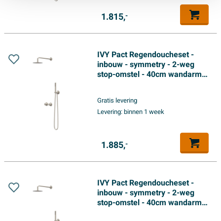
1.815,
-
IVY Pact Regendoucheset -
inbouw - symmetry - 2-weg
stop-omstel - 40cm wandarm -
30cm slim hoofddouche -
houder met uitlaat - 150cm
Gratis levering
doucheslang - 3-standen
Levering:
binnen 1 week
handdouche - Geborsteld
nickel PVD
1.885,
-
IVY Pact Regendoucheset -
inbouw - symmetry - 2-weg
stop-omstel - 40cm wandarm -
25cm medium hoofddouche -