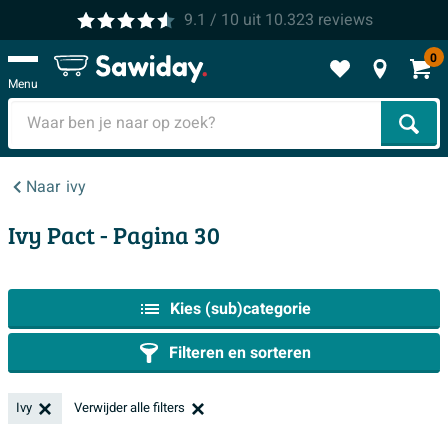
9.1
/ 10
uit
10.323
reviews
0
Menu
Zoek
Naar
ivy
Ivy Pact
- Pagina 30
Kies (sub)categorie
Filteren en sorteren
Ivy
Verwijder alle filters