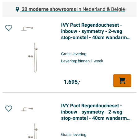
20 moderne showrooms
in Nederland & België
IVY Pact Regendoucheset -
inbouw - symmetry - 2-weg
stop-omstel - 40cm wandarm -
25cm slim hoofddouche -
houder met uitlaat - 150cm
Gratis levering
doucheslang - 3-standen
Levering:
binnen 1 week
handdouche - Geborsteld
nickel PVD
1.695,
-
IVY Pact Regendoucheset -
inbouw - symmetry - 2-weg
stop-omstel - 40cm wandarm -
30cm slim hoofddouche -
glijstang met uitlaat - 150cm
Gratis levering
doucheslang - 3-standen