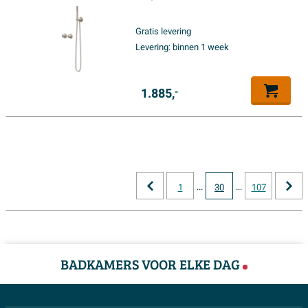
30cm slim hoofddouche -
houder met uitlaat - 150cm
Gratis levering
doucheslang - staafmodel
Levering:
binnen 1 week
handdouche - Geborsteld
nickel PVD
1.885,
-
...
...
1
30
107
BADKAMERS VOOR ELKE DAG