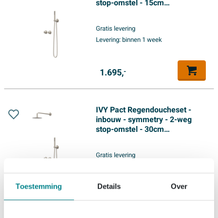
stop-omstel - 15cm
plafondbuis - 25cm slim
hoofddouche - houder met
Gratis levering
uitlaat - 150cm doucheslang -
Levering:
binnen 1 week
3-standen handdouche -
Geborsteld nickel PVD
1.695,
-
IVY Pact Regendoucheset -
inbouw - symmetry - 2-weg
stop-omstel - 30cm
plafondbuis - 25cm slim
hoofddouche - houder met
Gratis levering
uitlaat - 150cm doucheslang -
Levering:
binnen 1 week
staafmodel handdouche -
Geborsteld nickel PVD
Toestemming
Details
Over
1.695,
-