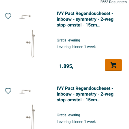
2553 Resultaten
IVY Pact Regendoucheset -
inbouw - symmetry - 2-weg
stop-omstel - 15cm
plafondbuis - 25cm medium
hoofddouche - houder met
Gratis levering
uitlaat - 150cm doucheslang -
Levering:
binnen 1 week
staafmodel handdouche -
Geborsteld nickel PVD
1.895,
-
IVY Pact Regendoucheset -
inbouw - symmetry - 2-weg
stop-omstel - 15cm
plafondbuis - 25cm medium
hoofddouche - houder met
Gratis levering
uitlaat - 150cm doucheslang -
Levering:
binnen 1 week
3-standen handdouche -
Geborsteld nickel PVD