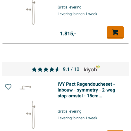
hoofddouche - glijstang met
Gratis levering
uitlaat - 150cm doucheslang -
Levering:
binnen 1 week
3-standen handdouche -
Geborsteld nickel PVD
1.815,
-
9.1
/ 10
IVY Pact Regendoucheset -
inbouw - symmetry - 2-weg
stop-omstel - 15cm
plafondbuis - 25cm medium
hoofddouche - glijstang met
Gratis levering
uitlaat - 150cm doucheslang -
Levering:
binnen 1 week
3-standen handdouche -
Geborsteld nickel PVD