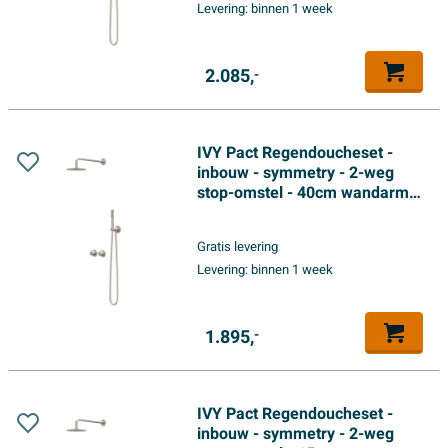
Levering:
binnen 1 week
handdouche - Geborsteld
nickel PVD
2.085,
-
IVY Pact Regendoucheset -
inbouw - symmetry - 2-weg
stop-omstel - 40cm wandarm -
25cm slim hoofddouche -
glijstang met uitlaat - 150cm
Gratis levering
doucheslang - 3-standen
Levering:
binnen 1 week
handdouche - Geborsteld
nickel PVD
1.895,
-
IVY Pact Regendoucheset -
inbouw - symmetry - 2-weg