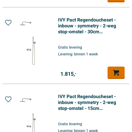
IVY Pact Regendoucheset -
inbouw - symmetry - 2-weg
stop-omstel - 30cm
plafondbuis - 20cm slim
hoofddouche - glijstang met
Gratis levering
uitlaat - 150cm doucheslang -
Levering:
binnen 1 week
staafmodel handdouche -
Geborsteld nickel PVD
1.815,
-
IVY Pact Regendoucheset -
inbouw - symmetry - 2-weg
stop-omstel - 15cm
plafondbuis - 25cm slim
hoofddouche - glijstang met
Gratis levering
uitlaat - 150cm doucheslang -
Levering:
binnen 1 week
3-standen handdouche -