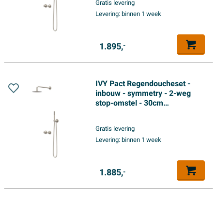
Gratis levering
uitlaat - 150cm doucheslang -
Levering:
binnen 1 week
3-standen handdouche -
Geborsteld nickel PVD
1.895,
-
IVY Pact Regendoucheset -
inbouw - symmetry - 2-weg
stop-omstel - 30cm
plafondbuis - 30cm slim
hoofddouche - houder met
Gratis levering
uitlaat - 150cm doucheslang -
Levering:
binnen 1 week
3-standen handdouche -
Geborsteld nickel PVD
1.885,
-