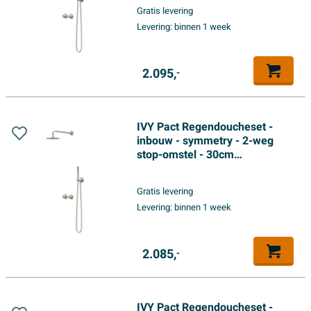
glijstang met uitlaat - 150cm
Gratis levering
doucheslang - staafmodel
Levering:
binnen 1 week
handdouche - Geborsteld
nickel PVD
2.095,
-
IVY Pact Regendoucheset -
inbouw - symmetry - 2-weg
stop-omstel - 30cm
plafondbuis - 30cm slim
hoofddouche - glijstang met
Gratis levering
uitlaat - 150cm doucheslang -
Levering:
binnen 1 week
3-standen handdouche -
Geborsteld nickel PVD
2.085,
-
IVY Pact Regendoucheset -