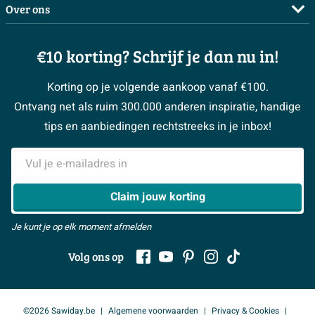
Complete badkamers
Over ons
Bezorgen / afhalen
3D tekening maken
Complete toiletruimtes
Showrooms
Annuleren / retour
Advies aan huis
Moodboards
€10 korting? Schrijf je dan nu in!
Over Sawiday
Garantie / klachten
Klustips
Binnenkijkers
Vacatures
Reviewbeleid
Korting op je volgende aankoop vanaf €100.
Klusadvies
Magazine
Sawiday PRO
Ontvang net als ruim 300.000 anderen inspiratie, handige
> Naar de klantenservice
#MySawiday
> Alle adviesmogelijkheden
BeCommerce
tips en aanbiedingen rechtstreeks in je inbox!
Samenwerken
> Naar inspiratie
E-mailadres
> Alles over showrooms
Claim jouw korting
Je kunt je op elk moment afmelden
Volg ons op
©2026 Sawiday.be
Algemene voorwaarden
Privacy & Cookies