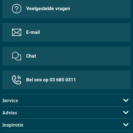
Veelgestelde vragen
E-mail
Chat
Bel ons op 03 685 0311
Service
Veelgestelde vragen
Advies
Bestellen
Maak een afspraak
Inspiratie
Betalen
Doe de offerte check