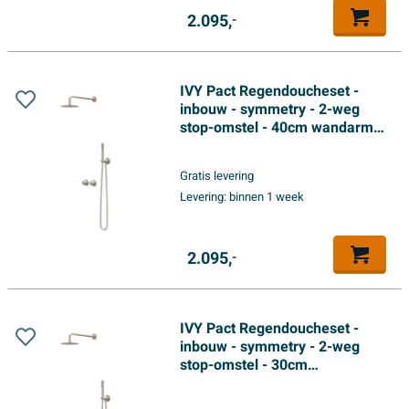
2.095,
-
IVY Pact Regendoucheset -
inbouw - symmetry - 2-weg
stop-omstel - 40cm wandarm -
25cm medium hoofddouche -
glijstang met uitlaat - 150cm
Gratis levering
doucheslang - 3-standen
Levering:
binnen 1 week
handdouche - Geborsteld
nickel PVD
2.095,
-
IVY Pact Regendoucheset -
inbouw - symmetry - 2-weg
stop-omstel - 30cm
plafondbuis - 25cm slim
hoofddouche - glijstang met