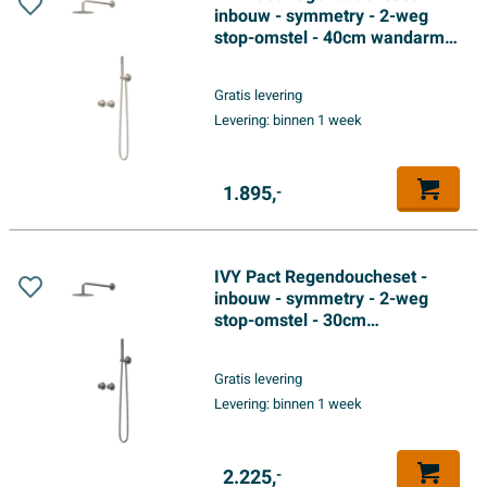
inbouw - symmetry - 2-weg
stop-omstel - 40cm wandarm -
25cm medium hoofddouche -
houder met uitlaat - 150cm
Gratis levering
doucheslang - staafmodel
Levering:
binnen 1 week
handdouche - Geborsteld
nickel PVD
1.895,
-
IVY Pact Regendoucheset -
inbouw - symmetry - 2-weg
stop-omstel - 30cm
plafondbuis - 25cm medium
hoofddouche - glijstang met
Gratis levering
uitlaat - 150cm doucheslang -
Levering:
binnen 1 week
satin spray handdouche -
Geborsteld metal black PVD
2.225,
-