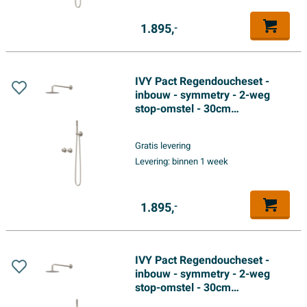
1.895,
-
IVY Pact Regendoucheset -
inbouw - symmetry - 2-weg
stop-omstel - 30cm
plafondbuis - 25cm medium
hoofddouche - houder met
Gratis levering
uitlaat - 150cm doucheslang -
Levering:
binnen 1 week
3-standen handdouche -
Geborsteld nickel PVD
1.895,
-
IVY Pact Regendoucheset -
inbouw - symmetry - 2-weg
stop-omstel - 30cm
plafondbuis - 20cm slim