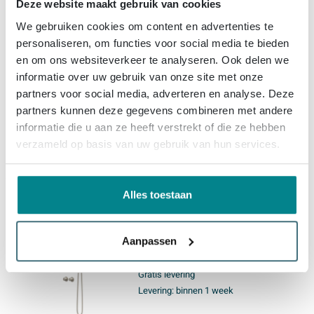
Deze website maakt gebruik van cookies
IVY Pact Regendoucheset -
We gebruiken cookies om content en advertenties te
inbouw - symmetry - 2-weg
personaliseren, om functies voor social media te bieden
stop-omstel - 40cm wandarm -
en om ons websiteverkeer te analyseren. Ook delen we
25cm slim hoofddouche -
informatie over uw gebruik van onze site met onze
glijstang met uitlaat - 150cm
Gratis levering
partners voor social media, adverteren en analyse. Deze
doucheslang - staafmodel
Levering:
binnen 1 week
handdouche - Geborsteld
partners kunnen deze gegevens combineren met andere
nickel PVD
informatie die u aan ze heeft verstrekt of die ze hebben
verzameld op basis van uw gebruik van hun services.
1.895,
-
Alles toestaan
IVY Pact Regendoucheset -
inbouw - symmetry - 2-weg
stop-omstel - 15cm
Aanpassen
plafondbuis - 20cm slim
hoofddouche - glijstang met
Gratis levering
uitlaat - 150cm doucheslang -
Levering:
binnen 1 week
3-standen handdouche -
Geborsteld nickel PVD