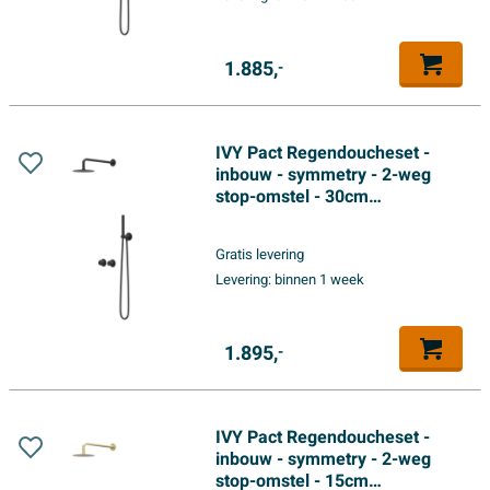
1.885,
-
IVY Pact Regendoucheset -
inbouw - symmetry - 2-weg
stop-omstel - 30cm
plafondbuis - 25cm slim
hoofddouche - glijstang met
Gratis levering
uitlaat - 150cm doucheslang -
Levering:
binnen 1 week
staafmodel handdouche - Mat
zwart PED
1.895,
-
IVY Pact Regendoucheset -
inbouw - symmetry - 2-weg
stop-omstel - 15cm