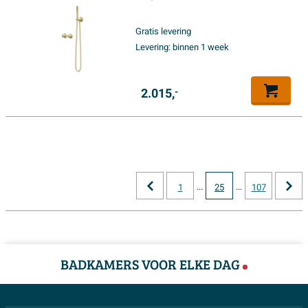
plafondbuis - 30cm slim
hoofddouche - houder met
Gratis levering
uitlaat - 150cm doucheslang -
Levering:
binnen 1 week
satin spray handdouche -
Geborsteld mat goud PVD
2.015,
-
...
...
1
25
107
BADKAMERS VOOR ELKE DAG