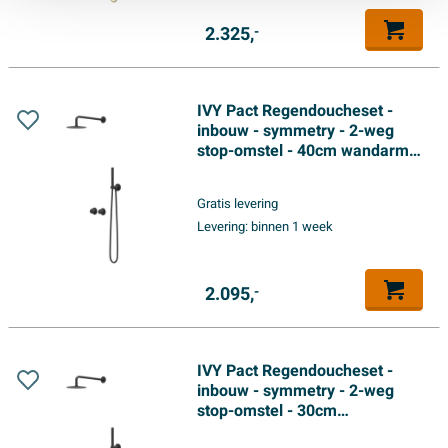
2.325,
-
IVY Pact Regendoucheset -
inbouw - symmetry - 2-weg
stop-omstel - 40cm wandarm -
25cm medium hoofddouche -
glijstang met uitlaat - 150cm
Gratis levering
doucheslang - staafmodel
Levering:
binnen 1 week
handdouche - Mat zwart PED
2.095,
-
IVY Pact Regendoucheset -
inbouw - symmetry - 2-weg
stop-omstel - 30cm
plafondbuis - 30cm slim