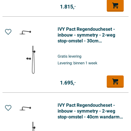
1.815,
-
IVY Pact Regendoucheset -
inbouw - symmetry - 2-weg
stop-omstel - 30cm
plafondbuis - 25cm slim
hoofddouche - houder met
Gratis levering
uitlaat - 150cm doucheslang -
Levering:
binnen 1 week
staafmodel handdouche - Mat
zwart PED
1.695,
-
IVY Pact Regendoucheset -
inbouw - symmetry - 2-weg
stop-omstel - 40cm wandarm -
30cm slim hoofddouche -
houder met uitlaat - 150cm