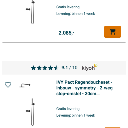
hoofddouche - glijstang met
Gratis levering
uitlaat - 150cm doucheslang -
Levering:
binnen 1 week
3-standen handdouche - Mat
zwart PED
2.085,
-
9.1
/ 10
IVY Pact Regendoucheset -
inbouw - symmetry - 2-weg
stop-omstel - 30cm
plafondbuis - 20cm slim
hoofddouche - glijstang met
Gratis levering
uitlaat - 150cm doucheslang -
Levering:
binnen 1 week
3-standen handdouche - Mat
zwart PED