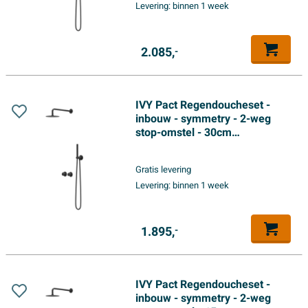
Levering:
binnen 1 week
handdouche - Mat zwart PED
2.085,
-
IVY Pact Regendoucheset -
inbouw - symmetry - 2-weg
stop-omstel - 30cm
plafondbuis - 25cm medium
hoofddouche - houder met
Gratis levering
uitlaat - 150cm doucheslang -
Levering:
binnen 1 week
staafmodel handdouche - Mat
zwart PED
1.895,
-
IVY Pact Regendoucheset -
inbouw - symmetry - 2-weg