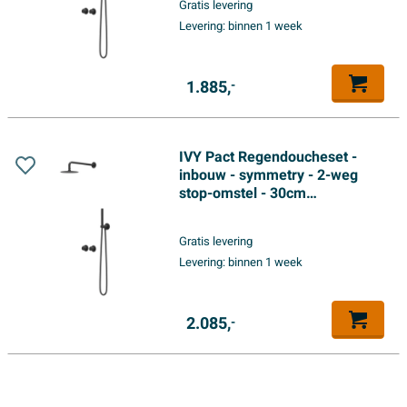
Gratis levering
doucheslang - 3-standen
Levering:
binnen 1 week
handdouche - Mat zwart PED
1.885,
-
IVY Pact Regendoucheset -
inbouw - symmetry - 2-weg
stop-omstel - 30cm
plafondbuis - 30cm slim
hoofddouche - glijstang met
Gratis levering
uitlaat - 150cm doucheslang -
Levering:
binnen 1 week
staafmodel handdouche - Mat
zwart PED
2.085,
-