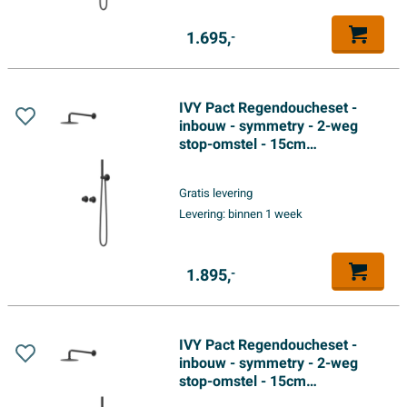
1.695,
-
IVY Pact Regendoucheset -
inbouw - symmetry - 2-weg
stop-omstel - 15cm
plafondbuis - 25cm medium
hoofddouche - houder met
Gratis levering
uitlaat - 150cm doucheslang -
Levering:
binnen 1 week
staafmodel handdouche - Mat
zwart PED
1.895,
-
IVY Pact Regendoucheset -
inbouw - symmetry - 2-weg
stop-omstel - 15cm
plafondbuis - 30cm slim