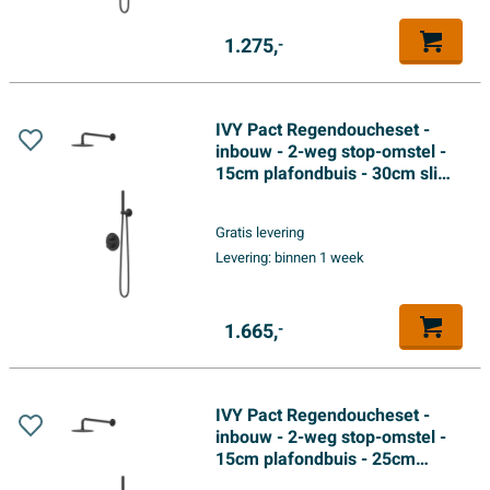
1.275,
-
IVY Pact Regendoucheset -
inbouw - 2-weg stop-omstel -
15cm plafondbuis - 30cm slim
hoofddouche rond - glijstang
met uitlaat - 150cm
Gratis levering
doucheslang - 3-standen
Levering:
binnen 1 week
handdouche - Mat zwart PED
1.665,
-
IVY Pact Regendoucheset -
inbouw - 2-weg stop-omstel -
15cm plafondbuis - 25cm
medium hoofddouche rond -