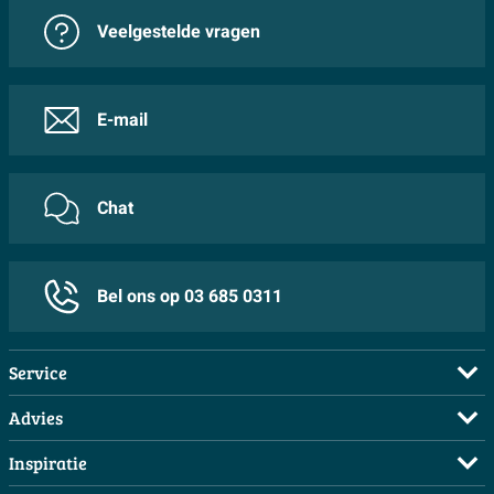
Veelgestelde vragen
E-mail
Chat
Bel ons op 03 685 0311
Service
Veelgestelde vragen
Advies
Bestellen
Maak een afspraak
Inspiratie
Betalen
Doe de offerte check