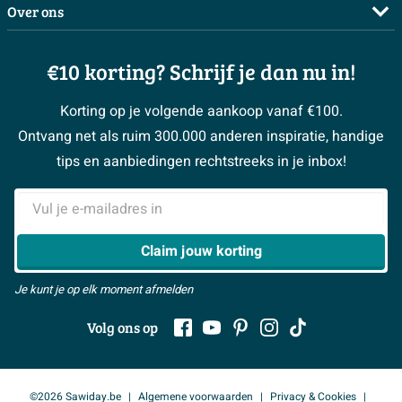
Complete badkamers
Over ons
Bezorgen / afhalen
3D tekening maken
Complete toiletruimtes
Showrooms
Annuleren / retour
Advies aan huis
Moodboards
€10 korting? Schrijf je dan nu in!
Over Sawiday
Garantie / klachten
Klustips
Binnenkijkers
Vacatures
Reviewbeleid
Korting op je volgende aankoop vanaf €100.
Klusadvies
Magazine
Sawiday PRO
Ontvang net als ruim 300.000 anderen inspiratie, handige
> Naar de klantenservice
#MySawiday
> Alle adviesmogelijkheden
BeCommerce
tips en aanbiedingen rechtstreeks in je inbox!
Samenwerken
> Naar inspiratie
E-mailadres
> Alles over showrooms
Claim jouw korting
Je kunt je op elk moment afmelden
Volg ons op
©2026 Sawiday.be
Algemene voorwaarden
Privacy & Cookies