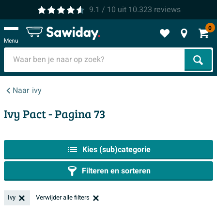
9.1
/ 10
uit
10.323
reviews
0
Menu
Zoek
Naar
ivy
Ivy Pact
- Pagina 73
Kies (sub)categorie
Filteren en sorteren
Ivy
Verwijder alle filters