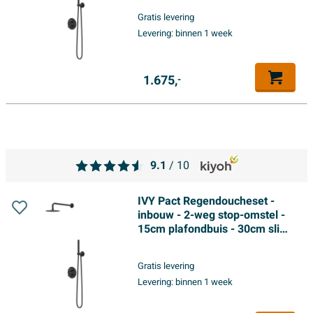
glijstang met uitlaat - 150cm
Gratis levering
doucheslang - staafmodel
Levering:
binnen 1 week
handdouche - Mat zwart PED
1.675,
-
9.1
/ 10
IVY Pact Regendoucheset -
inbouw - 2-weg stop-omstel -
15cm plafondbuis - 30cm slim
hoofddouche rond - houder
met uitlaat - 150cm
Gratis levering
doucheslang - 3-standen
Levering:
binnen 1 week
handdouche - Mat zwart PED