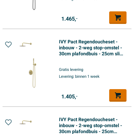
1.465,
-
IVY Pact Regendoucheset -
inbouw - 2-weg stop-omstel -
30cm plafondbuis - 25cm slim
hoofddouche rond - houder
met uitlaat - 150cm
Gratis levering
doucheslang - satin spray
Levering:
binnen 1 week
handdouche - Geborsteld mat
goud PVD
1.405,
-
IVY Pact Regendoucheset -
inbouw - 2-weg stop-omstel -
30cm plafondbuis - 25cm