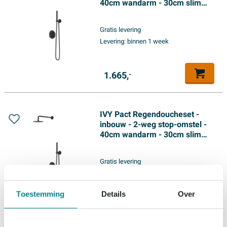
40cm wandarm - 30cm slim
hoofddouche rond - glijstang
met uitlaat - 150cm
Gratis levering
doucheslang - staafmodel
Levering:
binnen 1 week
handdouche - Mat zwart PED
1.665,
-
IVY Pact Regendoucheset -
inbouw - 2-weg stop-omstel -
40cm wandarm - 30cm slim
hoofddouche rond - houder
met uitlaat - 150cm
Gratis levering
doucheslang - 3-standen
Levering:
binnen 1 week
handdouche - Mat zwart PED
Toestemming
Details
Over
1.465,
-