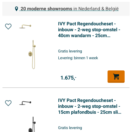
20 moderne showrooms
in Nederland & België
IVY Pact Regendoucheset -
inbouw - 2-weg stop-omstel -
40cm wandarm - 25cm
medium hoofddouche rond -
glijstang met uitlaat - 150cm
Gratis levering
doucheslang - 3-standen
Levering:
binnen 1 week
handdouche - Geborsteld mat
goud PVD
1.675,
-
IVY Pact Regendoucheset -
inbouw - 2-weg stop-omstel -
15cm plafondbuis - 25cm slim
hoofddouche rond - glijstang
met uitlaat - 150cm
Gratis levering
doucheslang - staafmodel