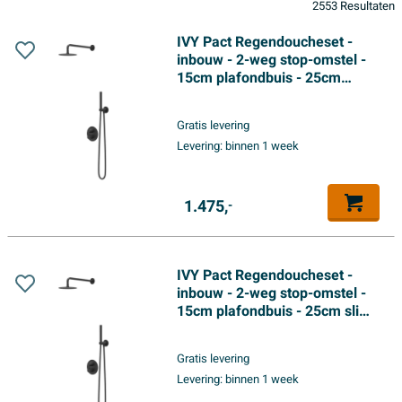
2553 Resultaten
IVY Pact Regendoucheset -
inbouw - 2-weg stop-omstel -
15cm plafondbuis - 25cm
medium hoofddouche rond -
houder met uitlaat - 150cm
Gratis levering
doucheslang - staafmodel
Levering:
binnen 1 week
handdouche - Mat zwart PED
1.475,
-
IVY Pact Regendoucheset -
inbouw - 2-weg stop-omstel -
15cm plafondbuis - 25cm slim
hoofddouche rond - houder
met uitlaat - 150cm
Gratis levering
doucheslang - 3-standen
Levering:
binnen 1 week
handdouche - Mat zwart PED