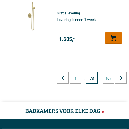
medium hoofddouche rond -
houder met uitlaat - 150cm
Gratis levering
doucheslang - satin spray
Levering:
binnen 1 week
handdouche - Geborsteld mat
goud PVD
1.605,
-
...
...
1
73
107
BADKAMERS VOOR ELKE DAG