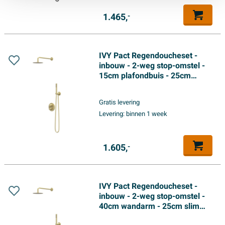
1.465,
-
IVY Pact Regendoucheset -
inbouw - 2-weg stop-omstel -
15cm plafondbuis - 25cm
medium hoofddouche rond -
houder met uitlaat - 150cm
Gratis levering
doucheslang - satin spray
Levering:
binnen 1 week
handdouche - Geborsteld mat
goud PVD
1.605,
-
IVY Pact Regendoucheset -
inbouw - 2-weg stop-omstel -
40cm wandarm - 25cm slim
hoofddouche rond - houder