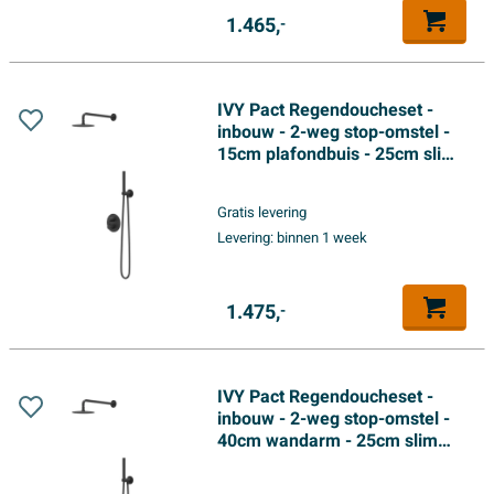
1.465,
-
IVY Pact Regendoucheset -
inbouw - 2-weg stop-omstel -
15cm plafondbuis - 25cm slim
hoofddouche rond - glijstang
met uitlaat - 150cm
Gratis levering
doucheslang - 3-standen
Levering:
binnen 1 week
handdouche - Mat zwart PED
1.475,
-
IVY Pact Regendoucheset -
inbouw - 2-weg stop-omstel -
40cm wandarm - 25cm slim
hoofddouche rond - houder
met uitlaat - 150cm