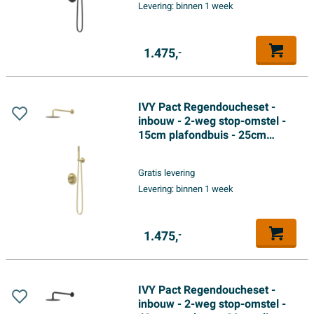
Levering:
binnen 1 week
handdouche - Mat zwart PED
1.475,
-
IVY Pact Regendoucheset -
inbouw - 2-weg stop-omstel -
15cm plafondbuis - 25cm
medium hoofddouche rond -
houder met uitlaat - 150cm
Gratis levering
doucheslang - 3-standen
Levering:
binnen 1 week
handdouche - Geborsteld mat
goud PVD
1.475,
-
IVY Pact Regendoucheset -
inbouw - 2-weg stop-omstel -