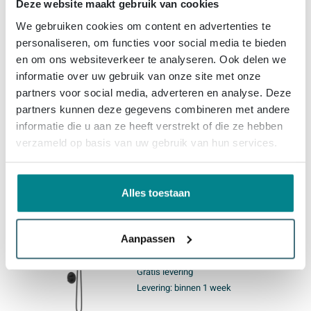
Deze website maakt gebruik van cookies
IVY Pact Regendoucheset -
We gebruiken cookies om content en advertenties te
inbouw - 2-weg stop-omstel -
personaliseren, om functies voor social media te bieden
40cm wandarm - 30cm slim
en om ons websiteverkeer te analyseren. Ook delen we
hoofddouche rond - houder
informatie over uw gebruik van onze site met onze
met uitlaat - 150cm
Gratis levering
partners voor social media, adverteren en analyse. Deze
doucheslang - satin spray
Levering:
binnen 1 week
handdouche - Geborsteld mat
partners kunnen deze gegevens combineren met andere
goud PVD
informatie die u aan ze heeft verstrekt of die ze hebben
verzameld op basis van uw gebruik van hun services.
1.595,
-
Alles toestaan
IVY Pact Regendoucheset -
inbouw - 2-weg stop-omstel -
15cm plafondbuis - 30cm slim
Aanpassen
hoofddouche rond - houder
met uitlaat - 150cm
Gratis levering
doucheslang - staafmodel
Levering:
binnen 1 week
handdouche - Mat zwart PED