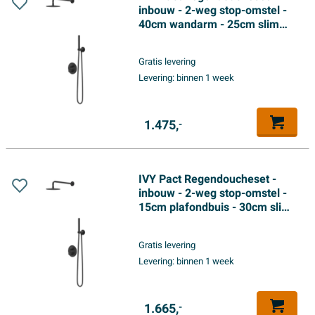
inbouw - 2-weg stop-omstel -
40cm wandarm - 25cm slim
hoofddouche rond - glijstang
met uitlaat - 150cm
Gratis levering
doucheslang - staafmodel
Levering:
binnen 1 week
handdouche - Mat zwart PED
1.475,
-
IVY Pact Regendoucheset -
inbouw - 2-weg stop-omstel -
15cm plafondbuis - 30cm slim
hoofddouche rond - glijstang
met uitlaat - 150cm
Gratis levering
doucheslang - staafmodel
Levering:
binnen 1 week
handdouche - Mat zwart PED
1.665,
-