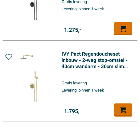
Gratis levering
doucheslang - staafmodel
Levering:
binnen 1 week
handdouche - Mat zwart PED
1.275,
-
IVY Pact Regendoucheset -
inbouw - 2-weg stop-omstel -
40cm wandarm - 30cm slim
hoofddouche rond - glijstang
met uitlaat - 150cm
Gratis levering
doucheslang - satin spray
Levering:
binnen 1 week
handdouche - Geborsteld mat
goud PVD
1.795,
-