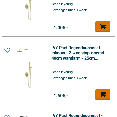
met uitlaat - 150cm
Gratis levering
doucheslang - satin spray
Levering:
binnen 1 week
handdouche - Geborsteld mat
goud PVD
1.405,
-
IVY Pact Regendoucheset -
inbouw - 2-weg stop-omstel -
40cm wandarm - 25cm
medium hoofddouche rond -
houder met uitlaat - 150cm
Gratis levering
doucheslang - satin spray
Levering:
binnen 1 week
handdouche - Geborsteld mat
goud PVD
1.605,
-
IVY Pact Regendoucheset -