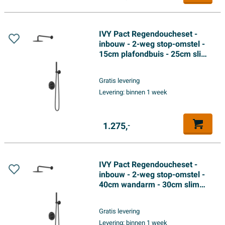
IVY Pact Regendoucheset -
inbouw - 2-weg stop-omstel -
15cm plafondbuis - 25cm slim
hoofddouche rond - houder
met uitlaat - 150cm
Gratis levering
doucheslang - staafmodel
Levering:
binnen 1 week
handdouche - Mat zwart PED
1.275,
-
IVY Pact Regendoucheset -
inbouw - 2-weg stop-omstel -
40cm wandarm - 30cm slim
hoofddouche rond - houder
met uitlaat - 150cm
Gratis levering
doucheslang - staafmodel
Levering:
binnen 1 week
handdouche - Mat zwart PED