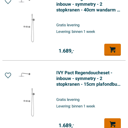
inbouw - symmetry - 2
stopkranen - 40cm wandarm -
20cm medium hoofddouche -
glijstang met uitlaat - 150cm
Gratis levering
doucheslang - satin spray
Levering:
binnen 1 week
handdouche - Chroom
1.689,
-
IVY Pact Regendoucheset -
inbouw - symmetry - 2
stopkranen - 15cm plafondbuis
- 20cm medium hoofddouche -
glijstang met uitlaat - 150cm
Gratis levering
doucheslang - satin spray
Levering:
binnen 1 week
handdouche - Chroom
1.689,
-