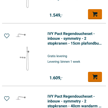
1.549,
-
IVY Pact Regendoucheset -
inbouw - symmetry - 2
stopkranen - 15cm plafondbuis
- 25cm medium hoofddouche -
houder met uitlaat - 150cm
Gratis levering
doucheslang - satin spray
Levering:
binnen 1 week
handdouche - Chroom
1.609,
-
IVY Pact Regendoucheset -
inbouw - symmetry - 2
stopkranen - 40cm wandarm -