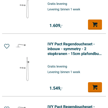
houder met uitlaat - 150cm
Gratis levering
doucheslang - satin spray
Levering:
binnen 1 week
handdouche - Chroom
1.609,
-
IVY Pact Regendoucheset -
inbouw - symmetry - 2
stopkranen - 15cm plafondbuis
- 20cm medium hoofddouche -
houder met uitlaat - 150cm
Gratis levering
doucheslang - satin spray
Levering:
binnen 1 week
handdouche - Chroom
1.549,
-
IVY Pact Regendoucheset -