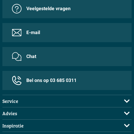
Veelgestelde vragen
E-mail
Chat
Bel ons op 03 685 0311
Service
Veelgestelde vragen
Advies
Bestellen
Maak een afspraak
Inspiratie
Betalen
Doe de offerte check