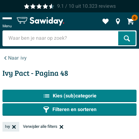
9.1
/ 10
uit
10.323
reviews
0
Menu
Zoek
Naar
ivy
Ivy Pact
- Pagina 48
Kies (sub)categorie
Filteren en sorteren
Ivy
Verwijder alle filters