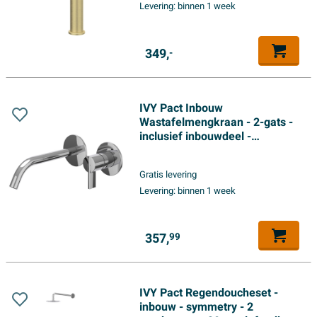
Levering:
binnen 1 week
349,
-
IVY Pact Inbouw
Wastafelmengkraan - 2-gats -
inclusief inbouwdeel -
wandmontage - gebogen
uitloop - coldstart - chroom
Gratis levering
Levering:
binnen 1 week
357,
99
IVY Pact Regendoucheset -
inbouw - symmetry - 2