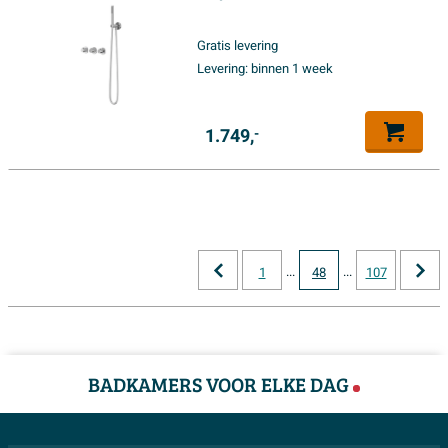
25cm medium hoofddouche -
glijstang met uitlaat - 150cm
Gratis levering
doucheslang - satin spray
Levering:
binnen 1 week
handdouche - Chroom
1.749,
-
...
...
1
48
107
BADKAMERS VOOR ELKE DAG