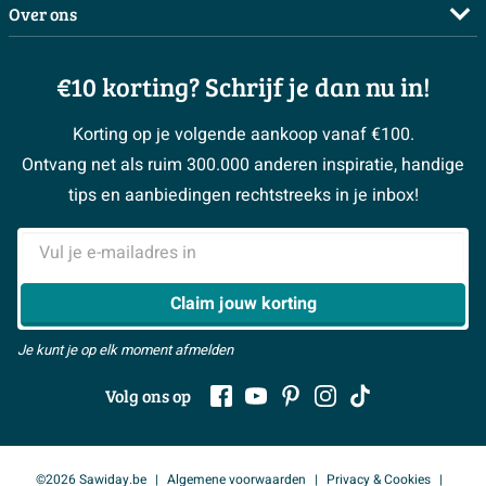
Complete badkamers
Over ons
Bezorgen / afhalen
3D tekening maken
Complete toiletruimtes
Showrooms
Annuleren / retour
Advies aan huis
Moodboards
€10 korting? Schrijf je dan nu in!
Over Sawiday
Garantie / klachten
Klustips
Binnenkijkers
Vacatures
Reviewbeleid
Korting op je volgende aankoop vanaf €100.
Klusadvies
Magazine
Sawiday PRO
Ontvang net als ruim 300.000 anderen inspiratie, handige
> Naar de klantenservice
#MySawiday
> Alle adviesmogelijkheden
BeCommerce
tips en aanbiedingen rechtstreeks in je inbox!
Samenwerken
> Naar inspiratie
E-mailadres
> Alles over showrooms
Claim jouw korting
Je kunt je op elk moment afmelden
Volg ons op
©2026 Sawiday.be
Algemene voorwaarden
Privacy & Cookies