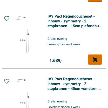
IVY Pact Regendoucheset -
inbouw - symmetry - 2
stopkranen - 15cm plafondbuis
- 30cm medium hoofddouche -
houder met uitlaat - 150cm
Gratis levering
doucheslang - satin spray
Levering:
binnen 1 week
handdouche - Chroom
1.689,
-
IVY Pact Regendoucheset -
inbouw - symmetry - 2
stopkranen - 40cm wandarm -
20cm medium hoofddouche -
houder met uitlaat - 150cm
Gratis levering
doucheslang - satin spray
Levering:
binnen 1 week
handdouche - Chroom