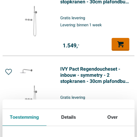
stopkranen - 30cm plafondbuis
- 20cm medium hoofddouche -
houder met uitlaat - 150cm
Gratis levering
doucheslang - satin spray
Levering:
binnen 1 week
handdouche - Chroom
1.549,
-
IVY Pact Regendoucheset -
inbouw - symmetry - 2
stopkranen - 30cm plafondbuis
- 25cm medium hoofddouche -
houder met uitlaat - 150cm
Gratis levering
doucheslang - satin spray
Levering:
binnen 1 week
handdouche - Chroom
Toestemming
Details
Over
1.609,
-