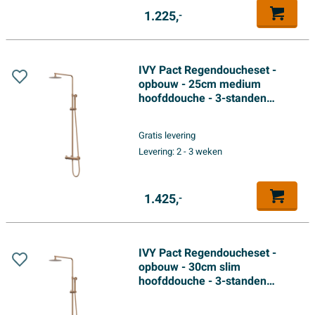
1.225,
-
IVY Pact Regendoucheset -
opbouw - 25cm medium
hoofddouche - 3-standen
handdouche - Geborsteld mat
koper PVD
Gratis levering
Levering:
2 - 3 weken
1.425,
-
IVY Pact Regendoucheset -
opbouw - 30cm slim
hoofddouche - 3-standen
handdouche - Geborsteld mat
koper PVD