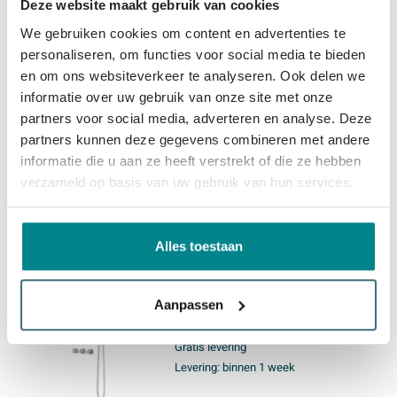
Deze website maakt gebruik van cookies
IVY Pact Regendoucheset -
We gebruiken cookies om content en advertenties te
inbouw - symmetry - 2
personaliseren, om functies voor social media te bieden
stopkranen - 30cm plafondbuis
en om ons websiteverkeer te analyseren. Ook delen we
- 25cm medium hoofddouche -
informatie over uw gebruik van onze site met onze
glijstang met uitlaat - 150cm
Gratis levering
partners voor social media, adverteren en analyse. Deze
doucheslang - satin spray
Levering:
binnen 1 week
handdouche - Chroom
partners kunnen deze gegevens combineren met andere
informatie die u aan ze heeft verstrekt of die ze hebben
verzameld op basis van uw gebruik van hun services.
1.749,
-
Alles toestaan
IVY Pact Regendoucheset -
inbouw - symmetry - 2
stopkranen - 40cm wandarm -
Aanpassen
30cm medium hoofddouche -
houder met uitlaat - 150cm
Gratis levering
doucheslang - satin spray
Levering:
binnen 1 week
handdouche - Chroom