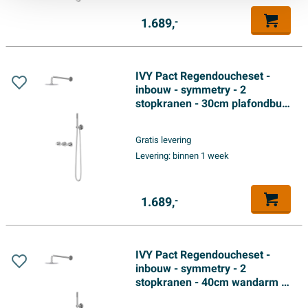
1.689,
-
IVY Pact Regendoucheset -
inbouw - symmetry - 2
stopkranen - 30cm plafondbuis
- 30cm medium hoofddouche -
houder met uitlaat - 150cm
Gratis levering
doucheslang - satin spray
Levering:
binnen 1 week
handdouche - Chroom
1.689,
-
IVY Pact Regendoucheset -
inbouw - symmetry - 2
stopkranen - 40cm wandarm -
25cm medium hoofddouche -