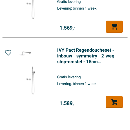
Gratis levering
doucheslang - satin spray
Levering:
binnen 1 week
handdouche - Chroom
1.569,
-
IVY Pact Regendoucheset -
inbouw - symmetry - 2-weg
stop-omstel - 15cm
plafondbuis - 25cm slim
hoofddouche - glijstang met
Gratis levering
uitlaat - 150cm doucheslang -
Levering:
binnen 1 week
satin spray handdouche -
Chroom
1.589,
-