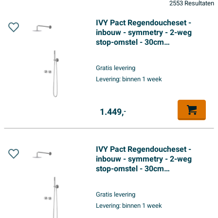
2553 Resultaten
IVY Pact Regendoucheset -
inbouw - symmetry - 2-weg
stop-omstel - 30cm
plafondbuis - 25cm slim
hoofddouche - houder met
Gratis levering
uitlaat - 150cm doucheslang -
Levering:
binnen 1 week
satin spray handdouche -
Chroom
1.449,
-
IVY Pact Regendoucheset -
inbouw - symmetry - 2-weg
stop-omstel - 30cm
plafondbuis - 25cm medium
hoofddouche - houder met
Gratis levering
uitlaat - 150cm doucheslang -
Levering:
binnen 1 week
satin spray handdouche -
Chroom