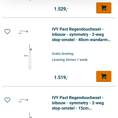
1.529,
-
IVY Pact Regendoucheset -
inbouw - symmetry - 2-weg
stop-omstel - 40cm wandarm -
20cm medium hoofddouche -
glijstang met uitlaat - 150cm
Gratis levering
doucheslang - 3-standen
Levering:
binnen 1 week
handdouche - Chroom
1.519,
-
IVY Pact Regendoucheset -
inbouw - symmetry - 2-weg
stop-omstel - 15cm
plafondbuis - 20cm slim