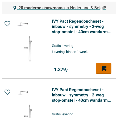
20 moderne showrooms
in Nederland & België
IVY Pact Regendoucheset -
inbouw - symmetry - 2-weg
stop-omstel - 40cm wandarm -
20cm medium hoofddouche -
houder met uitlaat - 150cm
Gratis levering
doucheslang - 3-standen
Levering:
binnen 1 week
handdouche - Chroom
1.379,
-
IVY Pact Regendoucheset -
inbouw - symmetry - 2-weg
stop-omstel - 40cm wandarm -
20cm medium hoofddouche -
houder met uitlaat - 150cm
Gratis levering
doucheslang - satin spray