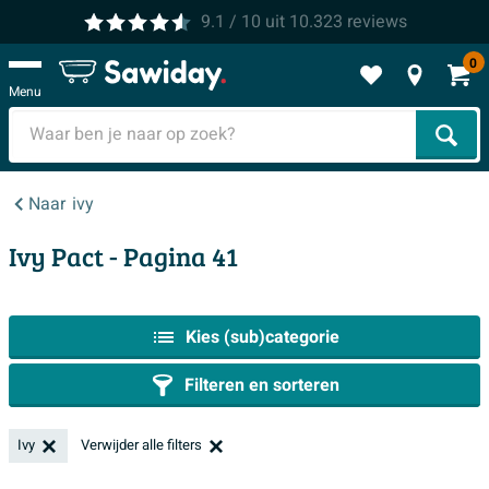
9.1
/ 10
uit
10.323
reviews
0
Menu
Zoek
Naar
ivy
Ivy Pact
- Pagina 41
Kies (sub)categorie
Filteren en sorteren
Ivy
Verwijder alle filters