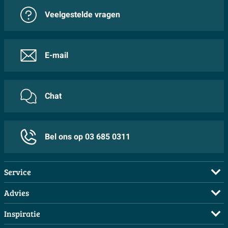
Veelgestelde vragen
E-mail
Chat
Bel ons op 03 685 0311
Service
Veelgestelde vragen
Advies
Bestellen
Maak een afspraak
Inspiratie
Betalen
Doe de offerte check