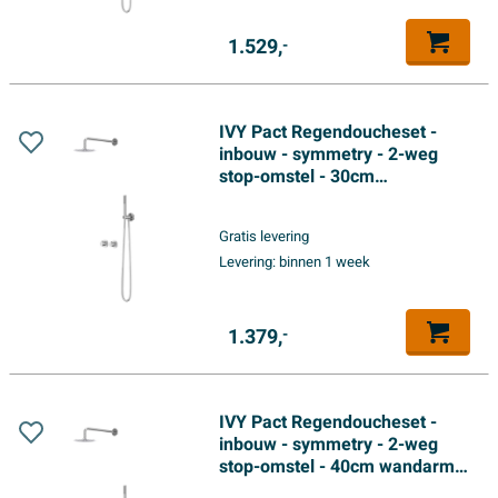
1.529,
-
IVY Pact Regendoucheset -
inbouw - symmetry - 2-weg
stop-omstel - 30cm
plafondbuis - 20cm medium
hoofddouche - houder met
Gratis levering
uitlaat - 150cm doucheslang -
Levering:
binnen 1 week
3-standen handdouche -
Chroom
1.379,
-
IVY Pact Regendoucheset -
inbouw - symmetry - 2-weg
stop-omstel - 40cm wandarm -
30cm medium hoofddouche -