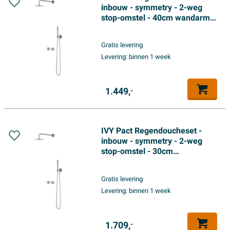
inbouw - symmetry - 2-weg
stop-omstel - 40cm wandarm -
25cm slim hoofddouche -
houder met uitlaat - 150cm
Gratis levering
doucheslang - satin spray
Levering:
binnen 1 week
handdouche - Chroom
1.449,
-
IVY Pact Regendoucheset -
inbouw - symmetry - 2-weg
stop-omstel - 30cm
plafondbuis - 30cm slim
hoofddouche - glijstang met
Gratis levering
uitlaat - 150cm doucheslang -
Levering:
binnen 1 week
satin spray handdouche -
Chroom
1.709,
-