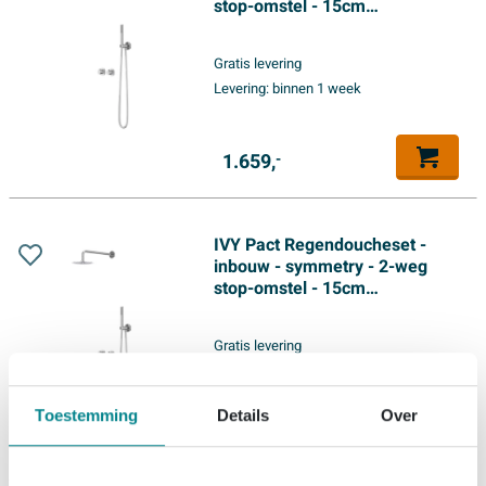
stop-omstel - 15cm
plafondbuis - 30cm medium
hoofddouche - glijstang met
Gratis levering
uitlaat - 150cm doucheslang -
Levering:
binnen 1 week
3-standen handdouche -
Chroom
1.659,
-
IVY Pact Regendoucheset -
inbouw - symmetry - 2-weg
stop-omstel - 15cm
plafondbuis - 30cm slim
hoofddouche - glijstang met
Gratis levering
uitlaat - 150cm doucheslang -
Levering:
binnen 1 week
satin spray handdouche -
Chroom
Toestemming
Details
Over
1.709,
-