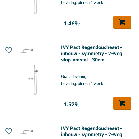
Levering:
binnen 1 week
handdouche - Chroom
1.469,
-
IVY Pact Regendoucheset -
inbouw - symmetry - 2-weg
stop-omstel - 30cm
plafondbuis - 20cm slim
hoofddouche - glijstang met
Gratis levering
uitlaat - 150cm doucheslang -
Levering:
binnen 1 week
satin spray handdouche -
Chroom
1.529,
-
IVY Pact Regendoucheset -
inbouw - symmetry - 2-weg