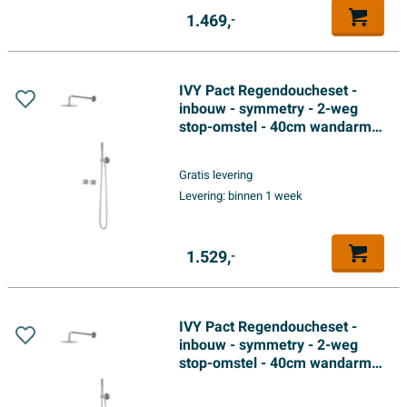
1.469,
-
IVY Pact Regendoucheset -
inbouw - symmetry - 2-weg
stop-omstel - 40cm wandarm -
25cm medium hoofddouche -
houder met uitlaat - 150cm
Gratis levering
doucheslang - satin spray
Levering:
binnen 1 week
handdouche - Chroom
1.529,
-
IVY Pact Regendoucheset -
inbouw - symmetry - 2-weg
stop-omstel - 40cm wandarm -
30cm slim hoofddouche -
houder met uitlaat - 150cm