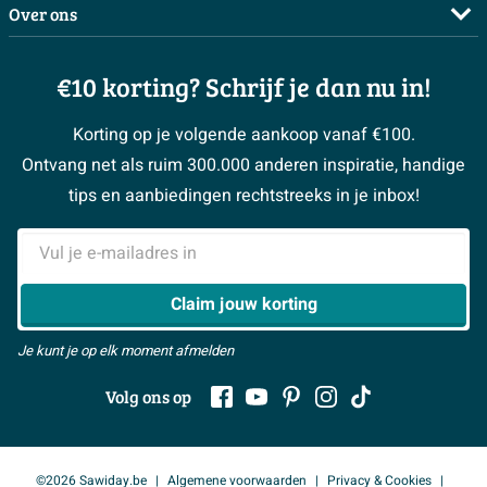
Complete badkamers
Over ons
Bezorgen / afhalen
3D tekening maken
Complete toiletruimtes
Showrooms
Annuleren / retour
Advies aan huis
Moodboards
€10 korting? Schrijf je dan nu in!
Over Sawiday
Garantie / klachten
Klustips
Binnenkijkers
Vacatures
Reviewbeleid
Korting op je volgende aankoop vanaf €100.
Klusadvies
Magazine
Sawiday PRO
Ontvang net als ruim 300.000 anderen inspiratie, handige
> Naar de klantenservice
#MySawiday
> Alle adviesmogelijkheden
BeCommerce
tips en aanbiedingen rechtstreeks in je inbox!
Samenwerken
> Naar inspiratie
E-mailadres
> Alles over showrooms
Claim jouw korting
Je kunt je op elk moment afmelden
Volg ons op
©2026 Sawiday.be
Algemene voorwaarden
Privacy & Cookies