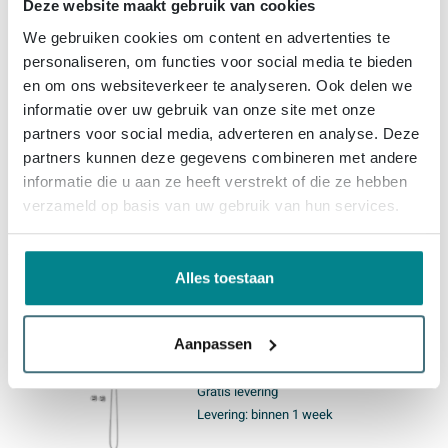
Deze website maakt gebruik van cookies
IVY Pact Regendoucheset -
We gebruiken cookies om content en advertenties te
inbouw - symmetry - 2-weg
personaliseren, om functies voor social media te bieden
stop-omstel - 40cm wandarm -
en om ons websiteverkeer te analyseren. Ook delen we
30cm slim hoofddouche -
informatie over uw gebruik van onze site met onze
glijstang met uitlaat - 150cm
Gratis levering
partners voor social media, adverteren en analyse. Deze
doucheslang - satin spray
Levering:
binnen 1 week
handdouche - Chroom
partners kunnen deze gegevens combineren met andere
informatie die u aan ze heeft verstrekt of die ze hebben
verzameld op basis van uw gebruik van hun services.
1.709,
-
Alles toestaan
IVY Pact Regendoucheset -
inbouw - symmetry - 2-weg
stop-omstel - 15cm
Aanpassen
plafondbuis - 25cm medium
hoofddouche - houder met
Gratis levering
uitlaat - 150cm doucheslang -
Levering:
binnen 1 week
satin spray handdouche -
Chroom