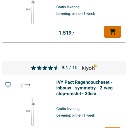
houder met uitlaat - 150cm
Gratis levering
doucheslang - 3-standen
Levering:
binnen 1 week
handdouche - Chroom
1.519,
-
9.1
/ 10
IVY Pact Regendoucheset -
inbouw - symmetry - 2-weg
stop-omstel - 30cm
plafondbuis - 20cm medium
hoofddouche - houder met
Gratis levering
uitlaat - 150cm doucheslang -
Levering:
binnen 1 week
satin spray handdouche -
Chroom