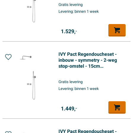
hoofddouche - glijstang met
Gratis levering
uitlaat - 150cm doucheslang -
Levering:
binnen 1 week
satin spray handdouche -
Chroom
1.529,
-
IVY Pact Regendoucheset -
inbouw - symmetry - 2-weg
stop-omstel - 15cm
plafondbuis - 25cm slim
hoofddouche - houder met
Gratis levering
uitlaat - 150cm doucheslang -
Levering:
binnen 1 week
satin spray handdouche -
Chroom
1.449,
-
IVY Pact Regendoucheset -