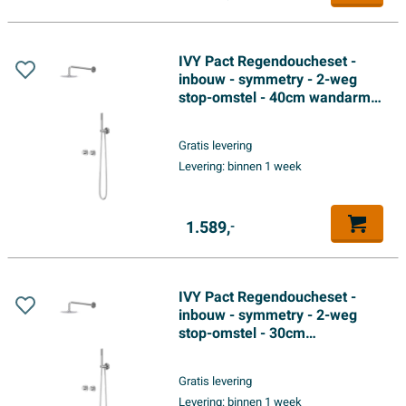
IVY Pact Regendoucheset -
inbouw - symmetry - 2-weg
stop-omstel - 40cm wandarm -
25cm slim hoofddouche -
glijstang met uitlaat - 150cm
Gratis levering
doucheslang - satin spray
Levering:
binnen 1 week
handdouche - Chroom
1.589,
-
IVY Pact Regendoucheset -
inbouw - symmetry - 2-weg
stop-omstel - 30cm
plafondbuis - 30cm medium
hoofddouche - glijstang met
Gratis levering
uitlaat - 150cm doucheslang -
Levering:
binnen 1 week
3-standen handdouche -