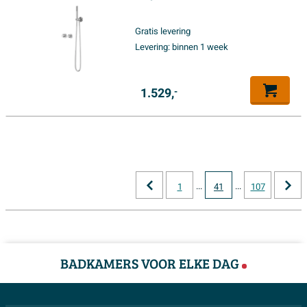
20cm slim hoofddouche -
glijstang met uitlaat - 150cm
Gratis levering
doucheslang - satin spray
Levering:
binnen 1 week
handdouche - Chroom
1.529,
-
...
...
1
41
107
BADKAMERS VOOR ELKE DAG