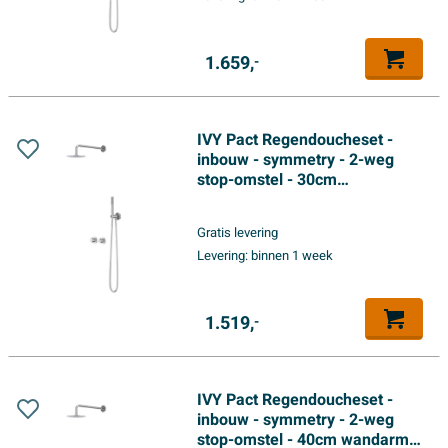
Chroom
1.659,
-
IVY Pact Regendoucheset -
inbouw - symmetry - 2-weg
stop-omstel - 30cm
plafondbuis - 20cm medium
hoofddouche - glijstang met
Gratis levering
uitlaat - 150cm doucheslang -
Levering:
binnen 1 week
3-standen handdouche -
Chroom
1.519,
-
IVY Pact Regendoucheset -
inbouw - symmetry - 2-weg
stop-omstel - 40cm wandarm -