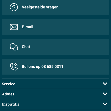
Veelgestelde vragen
E-mail
Chat
Bel ons op 03 685 0311
Service
Veelgestelde vragen
Advies
Bestellen
Maak een afspraak
Inspiratie
Betalen
Doe de offerte check