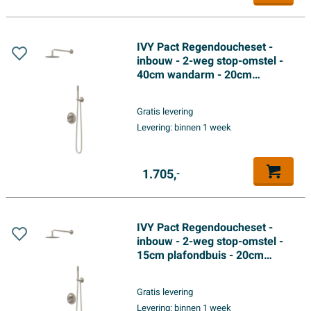
IVY Pact Regendoucheset -
inbouw - 2-weg stop-omstel -
40cm wandarm - 20cm
medium hoofddouche rond -
glijstang met uitlaat - 150cm
Gratis levering
doucheslang - satin spray
Levering:
binnen 1 week
handdouche - Geborsteld
nickel PVD
1.705,
-
IVY Pact Regendoucheset -
inbouw - 2-weg stop-omstel -
15cm plafondbuis - 20cm
medium hoofddouche rond -
glijstang met uitlaat - 150cm
Gratis levering
doucheslang - satin spray
Levering:
binnen 1 week
handdouche - Geborsteld