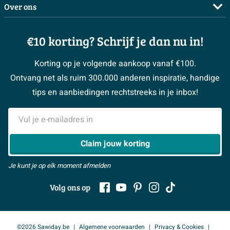
Complete badkamers
Over ons
Bezorgen / afhalen
3D tekening maken
Complete toiletruimtes
Showrooms
Annuleren / retour
Advies aan huis
Moodboards
€10 korting? Schrijf je dan nu in!
Over Sawiday
Garantie / klachten
Klustips
Binnenkijkers
Vacatures
Reviewbeleid
Korting op je volgende aankoop vanaf €100.
Klusadvies
Magazine
Sawiday PRO
Ontvang net als ruim 300.000 anderen inspiratie, handige
> Naar de klantenservice
#MySawiday
> Alle adviesmogelijkheden
BeCommerce
tips en aanbiedingen rechtstreeks in je inbox!
Samenwerken
> Naar inspiratie
E-mailadres
> Alles over showrooms
Claim jouw korting
Je kunt je op elk moment afmelden
Volg ons op
©2026 Sawiday.be
Algemene voorwaarden
Privacy & Cookies