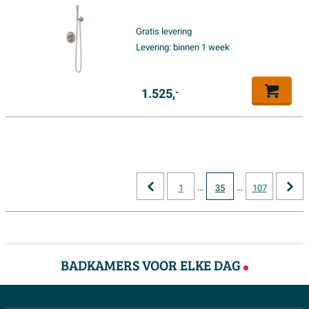
hoofddouche rond - glijstang
met uitlaat - 150cm
Gratis levering
doucheslang - satin spray
Levering:
binnen 1 week
handdouche - Geborsteld
nickel PVD
1.525,
-
...
...
1
35
107
BADKAMERS VOOR ELKE DAG