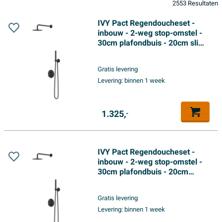
2553 Resultaten
IVY Pact Regendoucheset -
inbouw - 2-weg stop-omstel -
30cm plafondbuis - 20cm slim
hoofddouche rond - houder
met uitlaat - 150cm
Gratis levering
doucheslang - satin spray
Levering:
binnen 1 week
handdouche - Mat zwart PED
1.325,
-
IVY Pact Regendoucheset -
inbouw - 2-weg stop-omstel -
30cm plafondbuis - 20cm
medium hoofddouche rond -
glijstang met uitlaat - 150cm
Gratis levering
doucheslang - satin spray
Levering:
binnen 1 week
handdouche - Mat zwart PED