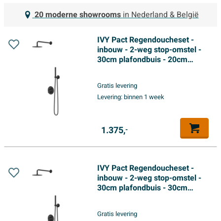
20 moderne showrooms
in Nederland & België
IVY Pact Regendoucheset -
inbouw - 2-weg stop-omstel -
30cm plafondbuis - 20cm
medium hoofddouche rond -
houder met uitlaat - 150cm
Gratis levering
doucheslang - 3-standen
Levering:
binnen 1 week
handdouche - Mat zwart PED
1.375,
-
IVY Pact Regendoucheset -
inbouw - 2-weg stop-omstel -
30cm plafondbuis - 30cm
medium hoofddouche rond -
glijstang met uitlaat - 150cm
Gratis levering
doucheslang - staafmodel