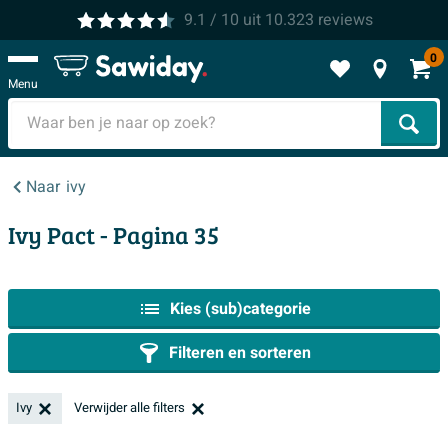
9.1
/ 10
uit
10.323
reviews
0
Menu
Zoek
Naar
ivy
Ivy Pact
- Pagina 35
Kies (sub)categorie
Filteren en sorteren
Ivy
Verwijder alle filters