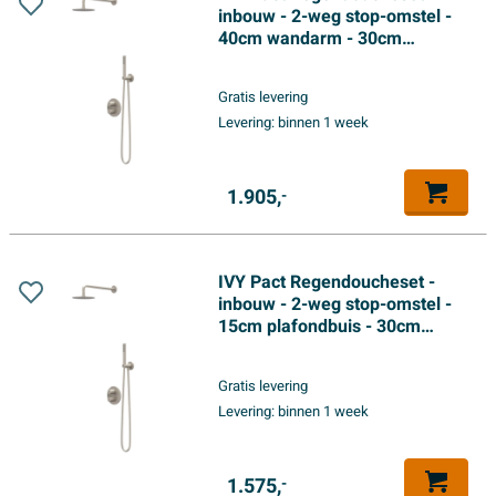
inbouw - 2-weg stop-omstel -
40cm wandarm - 30cm
medium hoofddouche rond -
glijstang met uitlaat - 150cm
Gratis levering
doucheslang - satin spray
Levering:
binnen 1 week
handdouche - Geborsteld
nickel PVD
1.905,
-
IVY Pact Regendoucheset -
inbouw - 2-weg stop-omstel -
15cm plafondbuis - 30cm
medium hoofddouche rond -
houder met uitlaat - 150cm
Gratis levering
doucheslang - 3-standen
Levering:
binnen 1 week
handdouche - Geborsteld
nickel PVD
1.575,
-