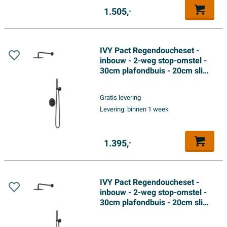
1.505,
-
IVY Pact Regendoucheset -
inbouw - 2-weg stop-omstel -
30cm plafondbuis - 20cm slim
hoofddouche rond - glijstang
met uitlaat - 150cm
Gratis levering
doucheslang - 3-standen
Levering:
binnen 1 week
handdouche - Mat zwart PED
1.395,
-
IVY Pact Regendoucheset -
inbouw - 2-weg stop-omstel -
30cm plafondbuis - 20cm slim
hoofddouche rond - glijstang
met uitlaat - 150cm