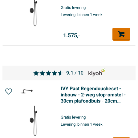
houder met uitlaat - 150cm
Gratis levering
doucheslang - 3-standen
Levering:
binnen 1 week
handdouche - Mat zwart PED
1.575,
-
9.1
/ 10
IVY Pact Regendoucheset -
inbouw - 2-weg stop-omstel -
30cm plafondbuis - 20cm
medium hoofddouche rond -
houder met uitlaat - 150cm
Gratis levering
doucheslang - satin spray
Levering:
binnen 1 week
handdouche - Mat zwart PED