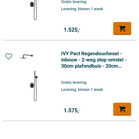
Gratis levering
doucheslang - satin spray
Levering:
binnen 1 week
handdouche - Mat zwart PED
1.525,
-
IVY Pact Regendoucheset -
inbouw - 2-weg stop-omstel -
30cm plafondbuis - 20cm
medium hoofddouche rond -
glijstang met uitlaat - 150cm
Gratis levering
doucheslang - 3-standen
Levering:
binnen 1 week
handdouche - Mat zwart PED
1.575,
-