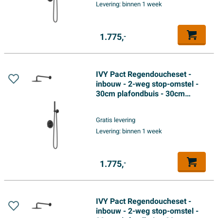
Levering:
binnen 1 week
handdouche - Mat zwart PED
1.775,
-
IVY Pact Regendoucheset -
inbouw - 2-weg stop-omstel -
30cm plafondbuis - 30cm
medium hoofddouche rond -
glijstang met uitlaat - 150cm
Gratis levering
doucheslang - 3-standen
Levering:
binnen 1 week
handdouche - Mat zwart PED
1.775,
-
IVY Pact Regendoucheset -
inbouw - 2-weg stop-omstel -