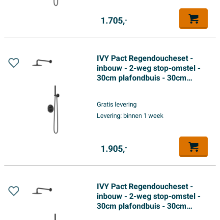
1.705,
-
IVY Pact Regendoucheset -
inbouw - 2-weg stop-omstel -
30cm plafondbuis - 30cm
medium hoofddouche rond -
glijstang met uitlaat - 150cm
Gratis levering
doucheslang - satin spray
Levering:
binnen 1 week
handdouche - Mat zwart PED
1.905,
-
IVY Pact Regendoucheset -
inbouw - 2-weg stop-omstel -
30cm plafondbuis - 30cm
medium hoofddouche rond -