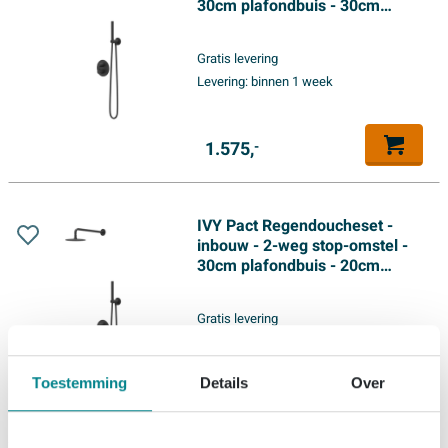
30cm plafondbuis - 30cm
medium hoofddouche rond -
houder met uitlaat - 150cm
Gratis levering
doucheslang - staafmodel
Levering:
binnen 1 week
handdouche - Mat zwart PED
1.575,
-
IVY Pact Regendoucheset -
inbouw - 2-weg stop-omstel -
30cm plafondbuis - 20cm
medium hoofddouche rond -
glijstang met uitlaat - 150cm
Gratis levering
doucheslang - staafmodel
Levering:
binnen 1 week
handdouche - Mat zwart PED
Toestemming
Details
Over
1.575,
-