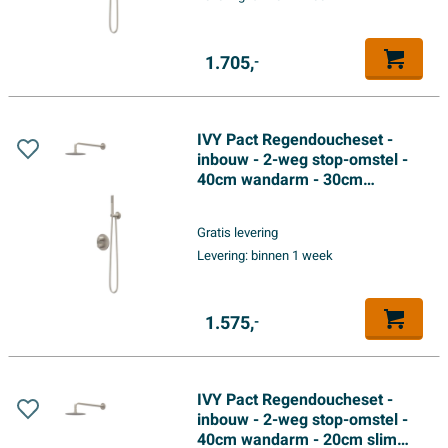
nickel PVD
1.705,
-
IVY Pact Regendoucheset -
inbouw - 2-weg stop-omstel -
40cm wandarm - 30cm
medium hoofddouche rond -
houder met uitlaat - 150cm
Gratis levering
doucheslang - 3-standen
Levering:
binnen 1 week
handdouche - Geborsteld
nickel PVD
1.575,
-
IVY Pact Regendoucheset -
inbouw - 2-weg stop-omstel -
40cm wandarm - 20cm slim