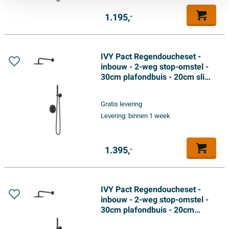
1.195,
-
IVY Pact Regendoucheset -
inbouw - 2-weg stop-omstel -
30cm plafondbuis - 20cm slim
hoofddouche rond - glijstang
met uitlaat - 150cm
Gratis levering
doucheslang - staafmodel
Levering:
binnen 1 week
handdouche - Mat zwart PED
1.395,
-
IVY Pact Regendoucheset -
inbouw - 2-weg stop-omstel -
30cm plafondbuis - 20cm
medium hoofddouche rond -