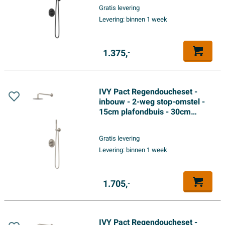
houder met uitlaat - 150cm
Gratis levering
doucheslang - staafmodel
Levering:
binnen 1 week
handdouche - Mat zwart PED
1.375,
-
IVY Pact Regendoucheset -
inbouw - 2-weg stop-omstel -
15cm plafondbuis - 30cm
medium hoofddouche rond -
houder met uitlaat - 150cm
Gratis levering
doucheslang - satin spray
Levering:
binnen 1 week
handdouche - Geborsteld
nickel PVD
1.705,
-
IVY Pact Regendoucheset -