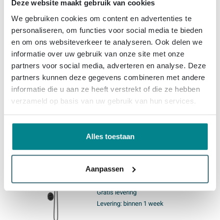
Deze website maakt gebruik van cookies
IVY Pact Regendoucheset -
We gebruiken cookies om content en advertenties te
inbouw - 2-weg stop-omstel -
personaliseren, om functies voor social media te bieden
30cm plafondbuis - 20cm slim
en om ons websiteverkeer te analyseren. Ook delen we
hoofddouche rond - houder
informatie over uw gebruik van onze site met onze
met uitlaat - 150cm
Gratis levering
partners voor social media, adverteren en analyse. Deze
doucheslang - staafmodel
Levering:
binnen 1 week
handdouche - Mat zwart PED
partners kunnen deze gegevens combineren met andere
informatie die u aan ze heeft verstrekt of die ze hebben
verzameld op basis van uw gebruik van hun services.
1.195,
-
Alles toestaan
IVY Pact Regendoucheset -
inbouw - 2-weg stop-omstel -
30cm plafondbuis - 20cm slim
Aanpassen
hoofddouche rond - houder
met uitlaat - 150cm
Gratis levering
doucheslang - 3-standen
Levering:
binnen 1 week
handdouche - Mat zwart PED