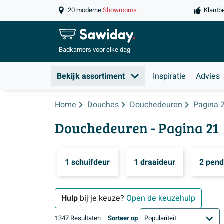
20 moderne
Showrooms
Klantb
Badkamers
voor elke dag
Bekijk assortiment
Inspiratie
Advies
Home
Douches
Douchedeuren
Pagina 
Douchedeuren
- Pagina 21
1 schuifdeur
1 draaideur
2 pend
Hulp
bij je keuze?
Open de keuzehulp
1347 Resultaten
Sorteer op