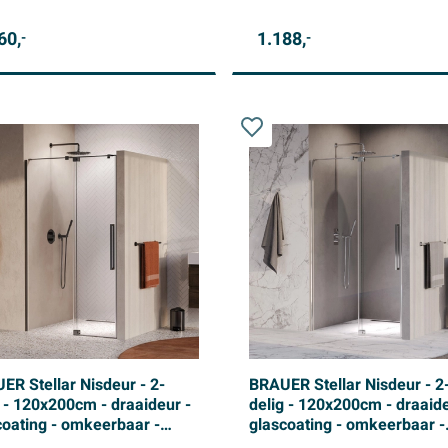
60,
1.188,
-
-
ER Stellar Nisdeur - 2-
BRAUER Stellar Nisdeur - 2
g - 120x200cm - draaideur -
delig - 120x200cm - draaide
coating - omkeerbaar -
glascoating - omkeerbaar -
er glas - geborsteld koper
helder glas - Geborsteld R