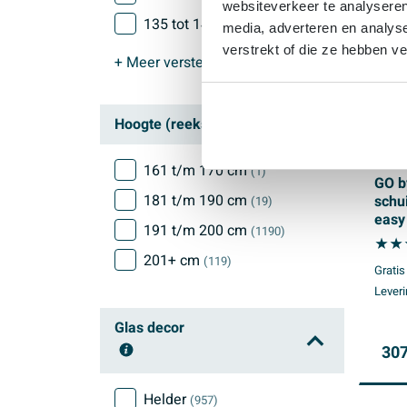
websiteverkeer te analyseren
135 tot 140cm
(104)
media, adverteren en analys
verstrekt of die ze hebben v
+ Meer
verstelbereik (reeks)
Hoogte (reeks)
161 t/m 170 cm
(1)
GO b
181 t/m 190 cm
schu
(19)
easy 
191 t/m 200 cm
(1190)
alum
rege
201+ cm
(119)
Gratis
Leveri
Glas decor
307
Helder
(957)