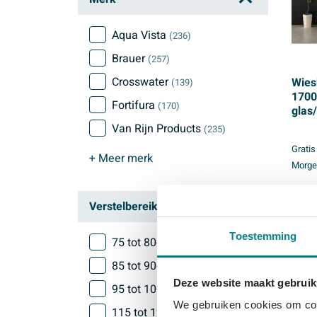
Aqua Vista
(236)
Brauer
(257)
Crosswater
Wies
(139)
1700
Fortifura
(170)
glas
Van Rijn Products
(235)
Gratis
+ Meer
merk
Morgen
Prijs
Verstelbereik (reeks)
543
Toestemming
75 tot 80cm
(93)
85 tot 90cm
(155)
Deze website maakt gebruik
95 tot 100cm
(128)
We gebruiken cookies om cont
115 tot 120cm
(133)