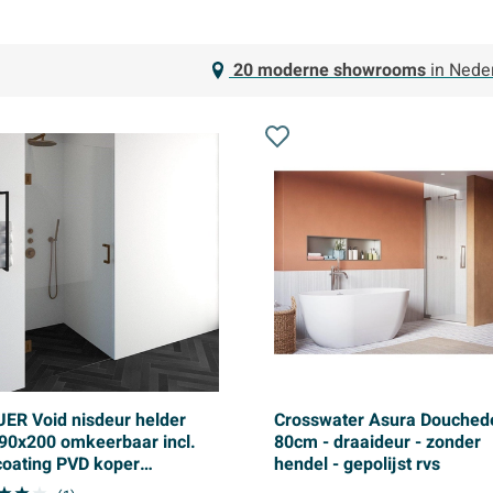
20 moderne showrooms
in Nede
ER Void nisdeur helder
Crosswater Asura Douchede
 90x200 omkeerbaar incl.
80cm - draaideur - zonder
coating PVD koper
hendel - gepolijst rvs
rsteld