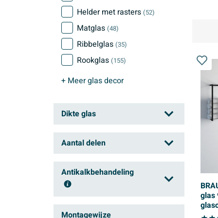
Helder met rasters
(52)
Matglas
(48)
Ribbelglas
(35)
Rookglas
(155)
+ Meer
glas decor
Dikte glas
4 mm
(9)
Aantal delen
5 mm
(8)
1
(549)
6 mm
Antikalkbehandeling
(224)
2
(709)
BRAU
8 mm
(778)
glas
3
(26)
10 mm
(27)
glas
Ja
(1238)
gebo
Montagewijze
4
(1)