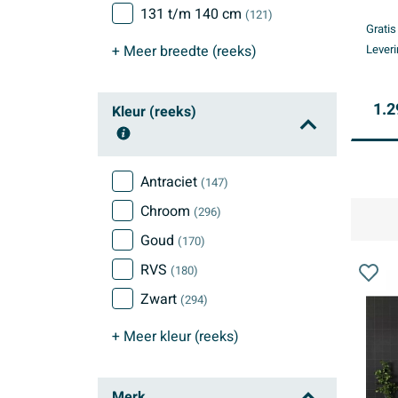
131 t/m 140 cm
PVD
(121)
Gratis
+ Meer
breedte (reeks)
Leveri
1.2
Kleur (reeks)
Antraciet
(147)
Chroom
(296)
Goud
(170)
RVS
(180)
Zwart
(294)
+ Meer
kleur (reeks)
Merk