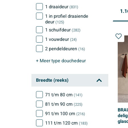
1 draaideur
(831)
1.1
1 in profiel draaiende
deur
(125)
1 schuifdeur
(282)
1 vouwdeur
(24)
2 pendeldeuren
(16)
+ Meer
type douchedeur
Breedte (reeks)
71 t/m 80 cm
(141)
81 t/m 90 cm
(225)
BRAU
91 t/m 100 cm
(216)
deli
glas
111 t/m 120 cm
(183)
held