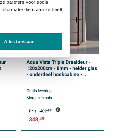
ze partners voor social
nformatie die u aan ze heeft
Alles toestaan
eur
Aqua Vista Triple Draaideur -
t
120x200cm - 8mm - helder glas
- onderdeel hoekcabine -
geborsteld koper
Gratis levering
Morgen in huis
Prijs
409,
99
348,
49