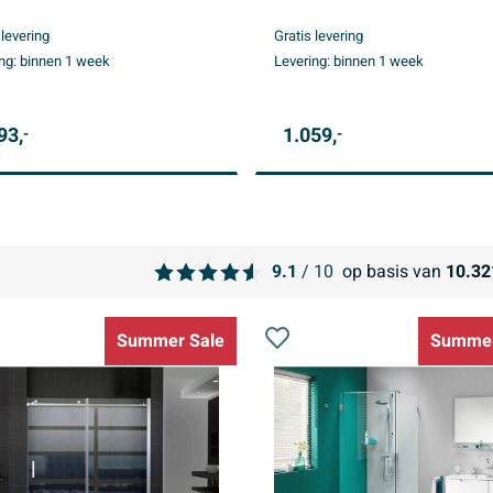
PVD
 levering
Gratis levering
ng:
binnen 1 week
Levering:
binnen 1 week
93,
1.059,
-
-
9.1
/ 10
op basis van
10.32
Summer Sale
Summer