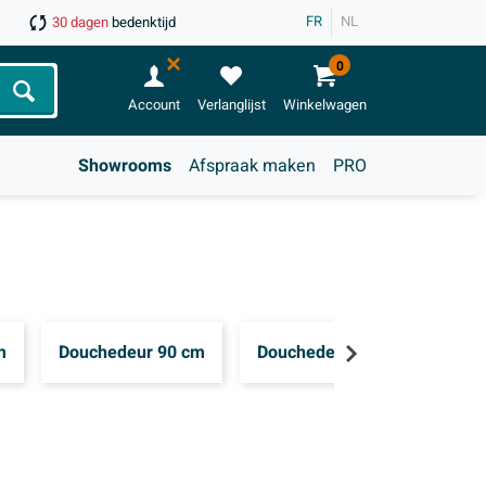
FR
NL
30 dagen
bedenktijd
0
Zoeken
Account
Verlanglijst
Winkelwagen
Showrooms
Afspraak maken
PRO
m
Douchedeur 90 cm
Douchedeur 100 cm
Do