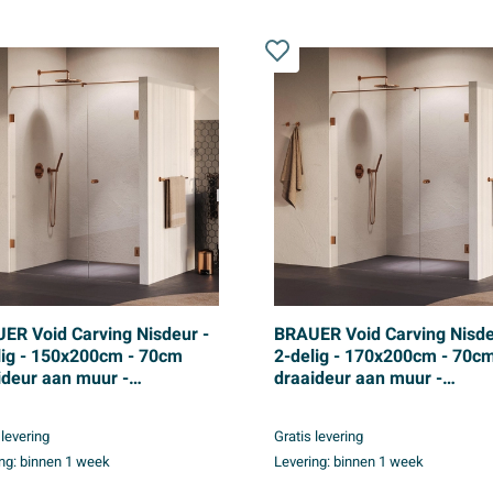
ER Void Carving Nisdeur -
BRAUER Void Carving Nisde
lig - 150x200cm - 70cm
2-delig - 170x200cm - 70c
ideur aan muur -
draaideur aan muur -
coating - omkeerbaar -
glascoating - omkeerbaar -
er glas - geborsteld koper
helder glas - geborsteld ko
 levering
Gratis levering
PVD
ng:
binnen 1 week
Levering:
binnen 1 week