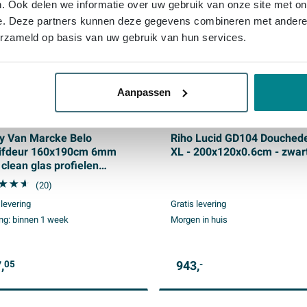
. Ook delen we informatie over uw gebruik van onze site met on
e. Deze partners kunnen deze gegevens combineren met andere i
erzameld op basis van uw gebruik van hun services.
Aanpassen
y Van Marcke Belo
Riho Lucid GD104 Douched
ifdeur 160x190cm 6mm
XL - 200x120x0.6cm - zwar
clean glas profielen
inium verchroomd
(20)
lbaar 1560-1610mm
 levering
Gratis levering
ng:
binnen 1 week
Morgen in huis
,
943,
05
-