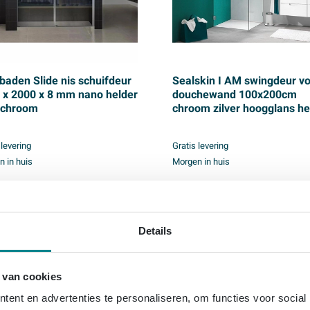
baden Slide nis schuifdeur
Sealskin I AM swingdeur v
 x 2000 x 8 mm nano helder
douchewand 100x200cm
/chroom
chroom zilver hoogglans he
glas voorzien van sealglas
 levering
Gratis levering
 in huis
Morgen in huis
639,
Prijs
453,
-
99
,
385,
15
89
Details
 van cookies
ent en advertenties te personaliseren, om functies voor social