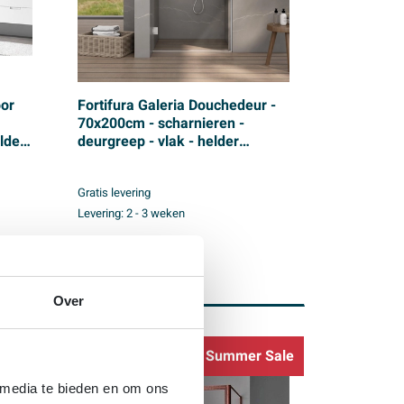
oor
Fortifura Galeria Douchedeur -
70x200cm - scharnieren -
lder
deurgreep - vlak - helder
veiligheidsglas - Geborsteld RVS
Gratis levering
Levering:
2 - 3 weken
344,
99
Over
Summer Sale
 media te bieden en om ons