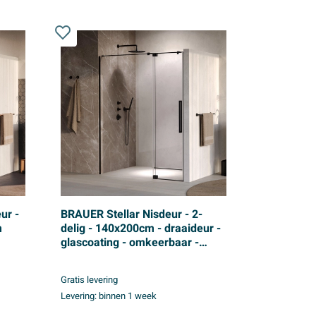
ur -
BRAUER Stellar Nisdeur - 2-
m
delig - 140x200cm - draaideur -
glascoating - omkeerbaar -
helder glas - mat zwart
per
Gratis levering
Levering:
binnen 1 week