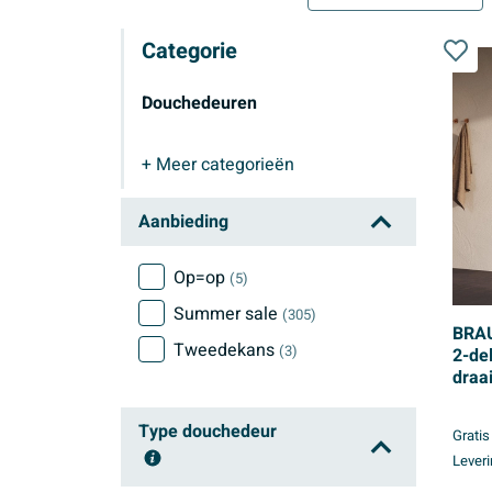
Categorie
Douchedeuren
+ Meer
categorieën
Douchedeuren
Aanbieding
Op=op
(5)
Summer sale
(305)
BRAU
Tweedekans
(3)
2-de
draa
glas
held
Type douchedeur
Gratis
PVD
Leveri