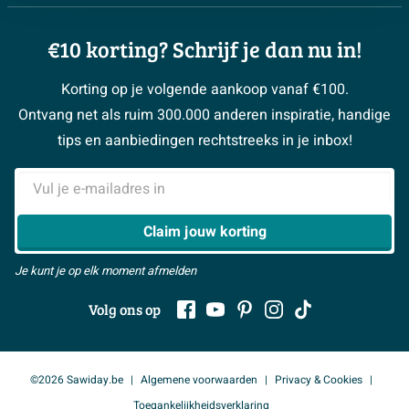
3D tekening maken
Complete toiletruimtes
Showrooms
Annuleren / retour
Advies aan huis
Moodboards
€10 korting? Schrijf je dan nu in!
Over Sawiday
Garantie / klachten
Klustips
Binnenkijkers
Vacatures
Reviewbeleid
Korting op je volgende aankoop vanaf €100.
Klusadvies
Magazine
Sawiday PRO
Ontvang net als ruim 300.000 anderen inspiratie, handige
> Naar de klantenservice
#MySawiday
> Alle adviesmogelijkheden
BeCommerce
tips en aanbiedingen rechtstreeks in je inbox!
Samenwerken
> Naar inspiratie
E-mailadres
> Alles over showrooms
Claim jouw korting
Je kunt je op elk moment afmelden
Volg ons op
©2026 Sawiday.be
Algemene voorwaarden
Privacy & Cookies
Toegankelijkheidsverklaring