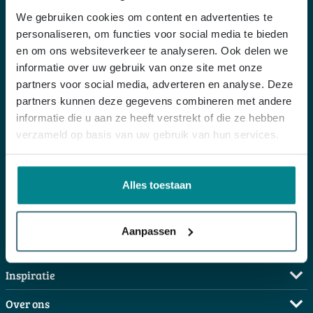
Veelgestelde vragen
We gebruiken cookies om content en advertenties te
personaliseren, om functies voor social media te bieden
en om ons websiteverkeer te analyseren. Ook delen we
E-mail
informatie over uw gebruik van onze site met onze
partners voor social media, adverteren en analyse. Deze
partners kunnen deze gegevens combineren met andere
Chat
informatie die u aan ze heeft verstrekt of die ze hebben
verzameld op basis van uw gebruik van hun services.
Bel ons op 03 685 0311
Alles toestaan
Service
Aanpassen
Veelgestelde vragen
Advies
Bestellen
Maak een afspraak
Inspiratie
Betalen
Doe de offerte check
Complete badkamers
Over ons
Bezorgen / afhalen