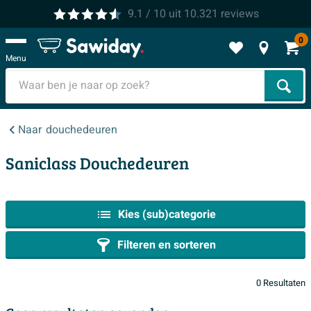
9.1
/ 10
uit
10.321
reviews
0
Menu
Zoek
Naar
douchedeuren
Saniclass Douchedeuren
Kies (sub)categorie
Filteren en sorteren
0 Resultaten