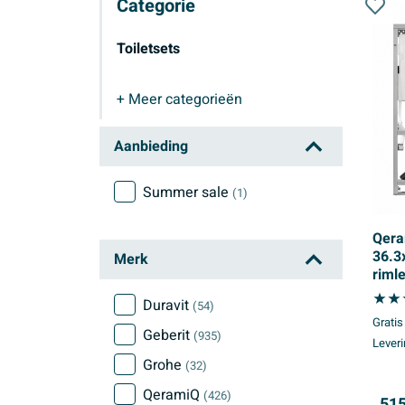
Categorie
Toiletsets
+ Meer
categorieën
Toiletsets
Aanbieding
Summer sale
(1)
Qera
36.3
Merk
riml
inbo
Duravit
(54)
toile
Gratis
mat 
Geberit
(935)
Leveri
rech
beig
Grohe
(32)
QeramiQ
(426)
515