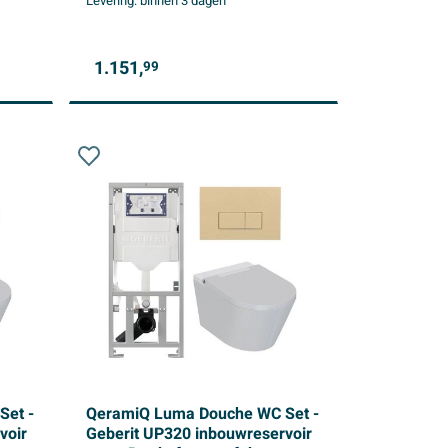
Levering:
binnen 3 dagen
1.151,
99
Set -
QeramiQ Luma Douche WC Set -
voir
Geberit UP320 inbouwreservoir