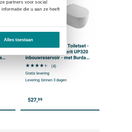
ze partners voor social
nformatie die u aan ze heeft
Alles toestaan
t -
QeramiQ Dely Swirl Toiletset -
20
36.3x51.7cm - Geberit UP320
a
inbouwreservoir - met Burda
frame - 35mm zitting -
(4)
et -
bedieningsplaat taupe -
Gratis levering
rechthoekige knoppen - wit mat
Levering:
binnen 3 dagen
527,
99