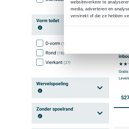
websiteverkeer te analyseren
media, adverteren en analys
verstrekt of die ze hebben v
Vorm toilet
D-vorm
(1677)
Qeram
36.3
Rond
(18)
inbo
fram
Vierkant
(27)
bedie
Gratis
rond
Leveri
Wervelspoeling
527
Ja
(736)
Zonder spoelrand
Neen
(673)