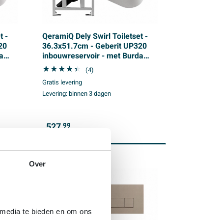
t -
QeramiQ Dely Swirl Toiletset -
20
36.3x51.7cm - Geberit UP320
a
inbouwreservoir - met Burda
frame - 35mm zitting -
(4)
bedieningsplaat beige - ronde
Gratis levering
 mat
knoppen - wit mat
Levering:
binnen 3 dagen
527,
99
Over
 media te bieden en om ons