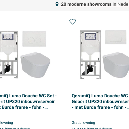
20 moderne showrooms
in Nede
miQ Luma Douche WC Set -
QeramiQ Luma Douche WC 
rit UP320 inbouwreservoir
Geberit UP320 inbouwreser
t Burda frame - fohn -
- met Burda frame - fohn -
douche - glans witte
ladydouche - glans witte
tstof bedieningsplaat -
kunststof bedieningsplaat -
 levering
Gratis levering
e knoppen - glans wit
rechthoekige knoppen - gl