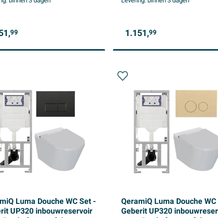
ng:
binnen 3 dagen
Levering:
binnen 3 dagen
wit
51,
1.151,
99
99
miQ Luma Douche WC Set -
QeramiQ Luma Douche WC 
rit UP320 inbouwreservoir
Geberit UP320 inbouwreser