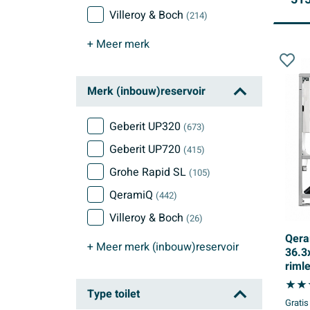
Villeroy & Boch
(214)
+ Meer
merk
Merk (inbouw)reservoir
Geberit UP320
(673)
Geberit UP720
(415)
Grohe Rapid SL
(105)
QeramiQ
(442)
Villeroy & Boch
(26)
Qera
+ Meer
merk (inbouw)reservoir
36.3
riml
inbo
Type toilet
toile
Gratis
bedi