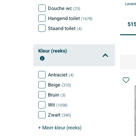
Leveri
knop
Douche wc
(25)
Hangend toilet
(1678)
515
Staand toilet
(4)
Kleur (reeks)
Antraciet
(4)
Beige
(310)
Bruin
(3)
Wit
(1058)
Zwart
(340)
+ Meer
kleur (reeks)