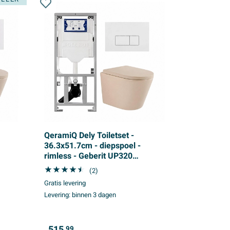
QeramiQ Dely Toiletset -
36.3x51.7cm - diepspoel -
rimless - Geberit UP320
inbouwreservoir - softclose
(2)
witte
toilet zitting 35 mm - glans witte
Gratis levering
bedieningsplaat - rechthoekige
Levering:
binnen 3 dagen
knoppen - mat beige
515,
99