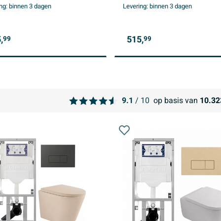
ng:
binnen 3 dagen
Levering:
binnen 3 dagen
pen - mat beige
ronde knoppen - mat beige
,
515,
99
99
9.1
/ 10
op basis van
10.32