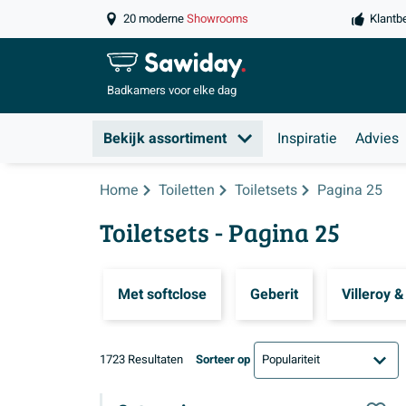
20 moderne
Showrooms
Klantb
Badkamers
voor elke dag
Bekijk assortiment
Inspiratie
Advies
Home
Toiletten
Toiletsets
Pagina 25
Toiletsets
- Pagina 25
Met softclose
Geberit
Villeroy 
1723 Resultaten
Sorteer op