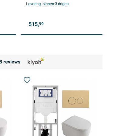
Levering:
binnen 3 dagen
ronde knoppen - mat beige
515,
99
3
reviews