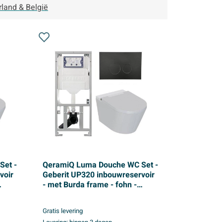
rland & België
Set -
QeramiQ Luma Douche WC Set -
voir
Geberit UP320 inbouwreservoir
- met Burda frame - fohn -
ladydouche - mat zwarte
kunststof bedieningsplaat -
Gratis levering
ans
ronde knoppen - glans wit