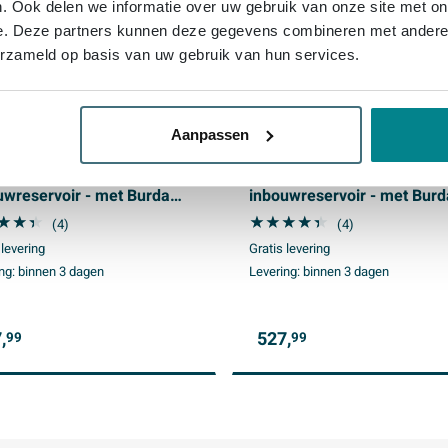
. Ook delen we informatie over uw gebruik van onze site met on
e. Deze partners kunnen deze gegevens combineren met andere i
erzameld op basis van uw gebruik van hun services.
Aanpassen
iQ Dely Swirl Toiletset -
QeramiQ Dely Swirl Toiletse
x51.7cm - Geberit UP320
36.3x51.7cm - Geberit UP3
uwreservoir - met Burda
inbouwreservoir - met Burd
e - 35mm zitting -
frame - 35mm zitting -
(4)
(4)
ningsplaat licht grijs -
bedieningsplaat mat antraci
 levering
Gratis levering
e knoppen - wit mat
ronde knoppen - wit mat
ng:
binnen 3 dagen
Levering:
binnen 3 dagen
,
527,
99
99