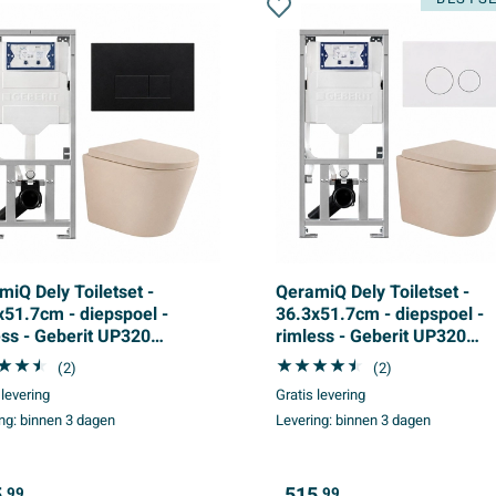
miQ Dely Toiletset -
QeramiQ Dely Toiletset -
x51.7cm - diepspoel -
36.3x51.7cm - diepspoel -
ess - Geberit UP320
rimless - Geberit UP320
uwreservoir - softclose
inbouwreservoir - softclose
(2)
(2)
t zitting 35 mm - kunstof
toilet zitting 35 mm - glans 
 levering
Gratis levering
zwarte bedieningsplaat -
bedieningsplaat - ronde
ng:
binnen 3 dagen
Levering:
binnen 3 dagen
thoekige knoppen - mat
knoppen - mat beige
e
,
515,
99
99