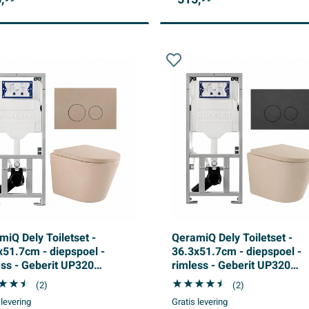
miQ Dely Toiletset -
QeramiQ Dely Toiletset -
x51.7cm - diepspoel -
36.3x51.7cm - diepspoel -
ess - Geberit UP320
rimless - Geberit UP320
uwreservoir - softclose
inbouwreservoir - softclose
(2)
(2)
t zitting 35 mm -
toilet zitting 35 mm -
 levering
Gratis levering
eningsplaat taupe - ronde
bedieningsplaat mat antraci