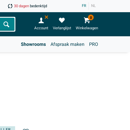
FR
NL
30 dagen
bedenktijd
0
Zoeken
Account
Verlanglijst
Winkelwagen
Showrooms
Afspraak maken
PRO
ELLER