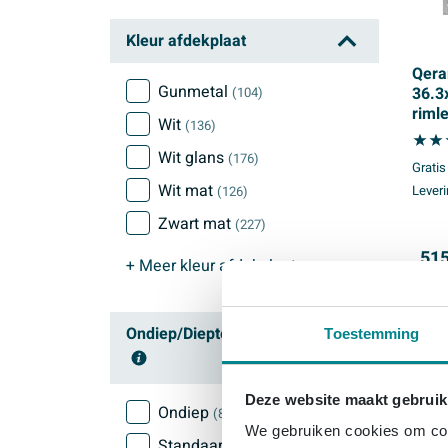
Kleur afdekplaat
Qera
Gunmetal
36.3
(104)
riml
Wit
(136)
inbo
toile
Wit glans
(176)
Gratis
bedi
Wit mat
Leveri
(126)
rech
beig
Zwart mat
(227)
515
+ Meer
kleur afdekplaat
Ondiep/Diepte
Toestemming
Deze website maakt gebruik
Ondiep
(88)
We gebruiken cookies om cont
Standaard
(1634)