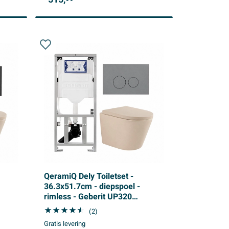
QeramiQ Dely Toiletset -
36.3x51.7cm - diepspoel -
rimless - Geberit UP320
inbouwreservoir - softclose
(2)
toilet zitting 35 mm -
Gratis levering
et -
bedieningsplaat licht grijs -