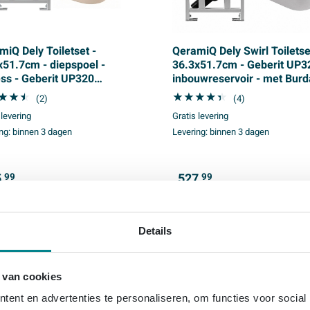
miQ Dely Toiletset -
QeramiQ Dely Swirl Toiletse
x51.7cm - diepspoel -
36.3x51.7cm - Geberit UP3
ess - Geberit UP320
inbouwreservoir - met Burd
uwreservoir - softclose
frame - 35mm zitting -
(2)
(4)
t zitting 35 mm -
bedieningsplaat beige -
 levering
Gratis levering
eningsplaat antraciet mat -
rechthoekige knoppen - wit
ng:
binnen 3 dagen
Levering:
binnen 3 dagen
thoekige knoppen - mat
e
,
527,
99
99
Details
 van cookies
ent en advertenties te personaliseren, om functies voor social