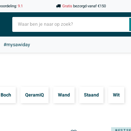
eoordeling:
9.1
Gratis
bezorgd vanaf €150
#mysawiday
& Boch
QeramiQ
Wand
Staand
Wit
BESTS