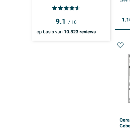
Leveri
Binnen 1 week
(1657)
Zaventem
(548)
Binnen 2 weken
(1660)
1.1
9.1
/ 10
op basis van
10.323
reviews
Qera
Gebe