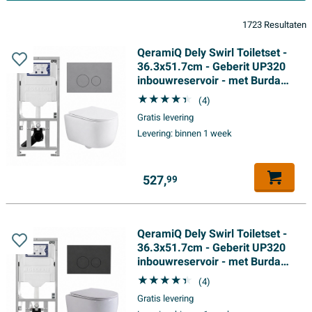
1723 Resultaten
QeramiQ Dely Swirl Toiletset -
36.3x51.7cm - Geberit UP320
inbouwreservoir - met Burda
frame - slim zitting -
(4)
bedieningsplaat licht grijs -
Gratis levering
ronde knoppen - wit mat
Levering:
binnen 1 week
527,
99
QeramiQ Dely Swirl Toiletset -
36.3x51.7cm - Geberit UP320
inbouwreservoir - met Burda
frame - slim zitting -
(4)
bedieningsplaat mat antraciet -
Gratis levering
ronde knoppen - wit mat