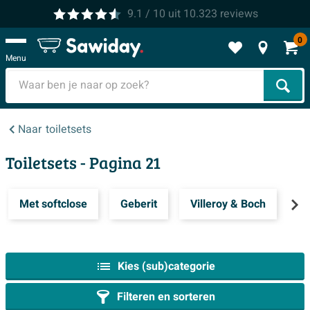
9.1
/ 10
uit
10.323
reviews
0
Menu
Zoek
Naar
toiletsets
Toiletsets
- Pagina 21
Met softclose
Geberit
Villeroy & Boch
Q
Kies (sub)categorie
Filteren en sorteren