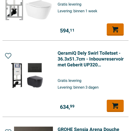
quickrelease - ronde knoppen -
Gratis levering
wit
Levering:
binnen 1 week
594,
11
QeramiQ Dely Swirl Toiletset -
36.3x51.7cm - Inbouwreservoir
met Geberit UP320
spoelmechanisme - 35mm
zitting - mat zwarte metalen
Gratis levering
bedieningsplaat - rechthoekige
Levering:
binnen 3 dagen
knoppen - mat zwart
634,
99
GROHE Sensia Arena Douche