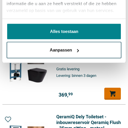
Levering:
binnen 3 dagen
informatie die u aan ze heeft verstrekt of die ze hebben
verzameld op basis van uw gebruik van hun services.
369,
99
Alles toestaan
QeramiQ Dely Toiletset -
inbouwreservoir Qeramiq Flush
Aanpassen
- 35mm zitting - metaal
gunmetal bedieningsplaat -
ronde knoppen - mat zwart
Gratis levering
Levering:
binnen 3 dagen
369,
99
QeramiQ Dely Toiletset -
inbouwreservoir Qeramiq Flush