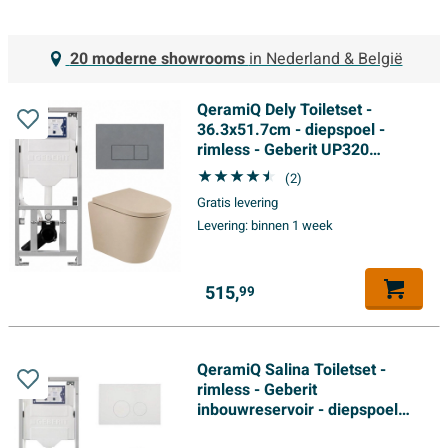
20 moderne showrooms
in Nederland & België
QeramiQ Dely Toiletset -
36.3x51.7cm - diepspoel -
rimless - Geberit UP320
inbouwreservoir - softclose
(2)
toilet zitting - bedieningsplaat
Gratis levering
licht grijs - rechthoekige
Levering:
binnen 1 week
knoppen - mat beige
515,
99
QeramiQ Salina Toiletset -
rimless - Geberit
inbouwreservoir - diepspoel
wandcloset - softclose -