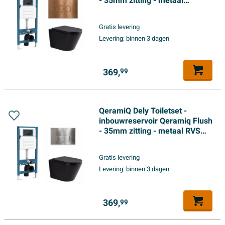
- 35mm zitting - metaal
koperen bedieningsplaat -
ronde knoppen - mat zwart
Gratis levering
Levering:
binnen 3 dagen
369,
99
QeramiQ Dely Toiletset -
inbouwreservoir Qeramiq Flush
- 35mm zitting - metaal RVS
bedieningsplaat - rechthoekige
knoppen - mat zwart
Gratis levering
Levering:
binnen 3 dagen
369,
99