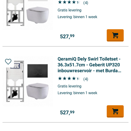
frame - slimzitting - glans witte
(4)
bedieningsplaat - rechthoekige
Gratis levering
knoppen - wit mat
Levering:
binnen 1 week
527,
99
QeramiQ Dely Swirl Toiletset -
36.3x51.7cm - Geberit UP320
inbouwreservoir - met Burda
frame - slim zitting - mat
(4)
zwarte bedieningsplaat - ronde
Gratis levering
knoppen - wit mat
Levering:
binnen 1 week
527,
99