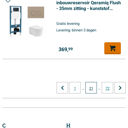
inbouwreservoir Qeramiq Flush
- 35mm zitting - kunststof
taupe bedieningsplaat - ronde
knoppen - mat wit
Gratis levering
Levering:
binnen 3 dagen
369,
99
...
...
1
21
72
C
H