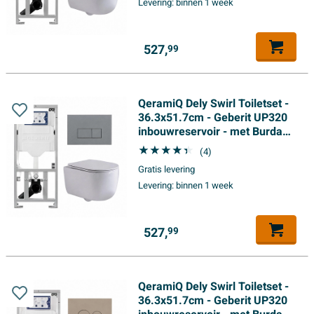
Levering:
binnen 1 week
527,
99
QeramiQ Dely Swirl Toiletset -
36.3x51.7cm - Geberit UP320
inbouwreservoir - met Burda
frame - slimzitting -
(4)
bedieningsplaat licht grijs -
Gratis levering
rechthoekige knoppen - wit
Levering:
binnen 1 week
mat
527,
99
QeramiQ Dely Swirl Toiletset -
36.3x51.7cm - Geberit UP320