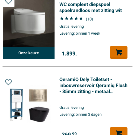
WC compleet diepspoel
spoelrandloos met zitting wit
(10)
Gratis levering
Levering:
binnen 1 week
1.899,
Onze keuze
-
QeramiQ Dely Toiletset -
inbouwreservoir Qeramiq Flush
- 35mm zitting - metaal
messing geborstelde
bedieningsplaat - rechthoekige
Gratis levering
knoppen - mat zwart
Levering:
binnen 3 dagen
369,
99