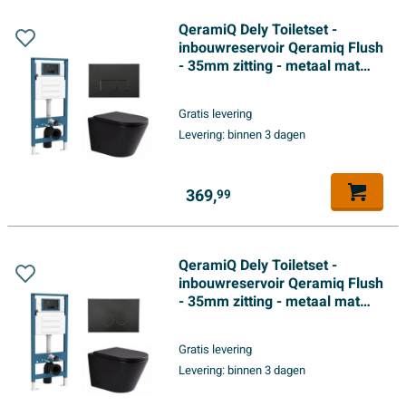
QeramiQ Dely Toiletset -
inbouwreservoir Qeramiq Flush
- 35mm zitting - metaal mat
zwarte bedieningsplaat -
rechthoekige knoppen - mat
Gratis levering
zwart
Levering:
binnen 3 dagen
369,
99
QeramiQ Dely Toiletset -
inbouwreservoir Qeramiq Flush
- 35mm zitting - metaal mat
zwarte bedieningsplaat - ronde
knoppen - mat zwart
Gratis levering
Levering:
binnen 3 dagen