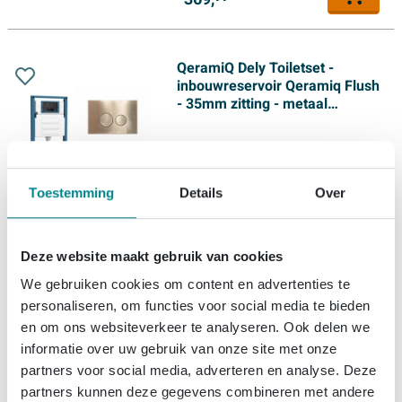
QeramiQ Dely Toiletset -
inbouwreservoir Qeramiq Flush
- 35mm zitting - metaal
messing geborstelde
bedieningsplaat - ronde
Gratis levering
knoppen - mat zwart
Levering:
binnen 3 dagen
Toestemming
Details
Over
369,
99
Deze website maakt gebruik van cookies
We gebruiken cookies om content en advertenties te
QeramiQ Dely Toiletset -
personaliseren, om functies voor social media te bieden
inbouwreservoir Qeramiq Flush
en om ons websiteverkeer te analyseren. Ook delen we
- 35mm zitting - metaal
informatie over uw gebruik van onze site met onze
gunmetal bedieningsplaat -
rechthoekige knoppen - mat
partners voor social media, adverteren en analyse. Deze
Gratis levering
zwart
partners kunnen deze gegevens combineren met andere