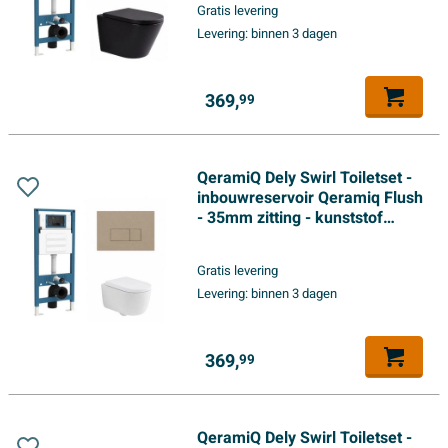
Gratis levering
Levering:
binnen 3 dagen
369,
99
QeramiQ Dely Swirl Toiletset -
inbouwreservoir Qeramiq Flush
- 35mm zitting - kunststof
taupe bedieningsplaat -
rechthoekige knoppen - mat
Gratis levering
wit
Levering:
binnen 3 dagen
369,
99
QeramiQ Dely Swirl Toiletset -