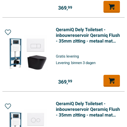
369,
99
QeramiQ Dely Toiletset -
inbouwreservoir Qeramiq Flush
- 35mm zitting - metaal mat
witte bedieningsplaat -
rechthoekige knoppen - mat
Gratis levering
zwart
Levering:
binnen 3 dagen
369,
99
QeramiQ Dely Toiletset -
inbouwreservoir Qeramiq Flush
- 35mm zitting - metaal mat
witte bedieningsplaat - ronde
knoppen - mat zwart