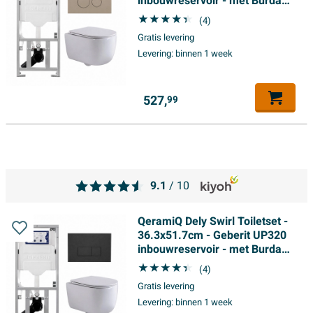
inbouwreservoir - met Burda
frame - slim zitting -
(4)
bedieningsplaat taupe - ronde
Gratis levering
knoppen - wit mat
Levering:
binnen 1 week
527,
99
9.1
/ 10
QeramiQ Dely Swirl Toiletset -
36.3x51.7cm - Geberit UP320
inbouwreservoir - met Burda
frame - slimzitting -
(4)
bedieningsplaat antraciet mat -
Gratis levering
rechthoekige knoppen - wit
Levering:
binnen 1 week
mat