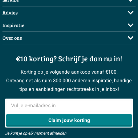
Veelgestelde vragen
Advies
Bestellen
Maak een afspraak
Inspiratie
Betalen
Doe de offerte check
Complete badkamers
Over ons
Bezorgen / afhalen
3D tekening maken
Complete toiletruimtes
Showrooms
Annuleren / retour
Advies aan huis
Moodboards
€10 korting? Schrijf je dan nu in!
Over Sawiday
Garantie / klachten
Klustips
Binnenkijkers
Vacatures
Reviewbeleid
Korting op je volgende aankoop vanaf €100.
Klusadvies
Magazine
Sawiday PRO
Ontvang net als ruim 300.000 anderen inspiratie, handige
> Naar de klantenservice
#MySawiday
> Alle adviesmogelijkheden
BeCommerce
tips en aanbiedingen rechtstreeks in je inbox!
Samenwerken
> Naar inspiratie
E-mailadres
> Alles over showrooms
Claim jouw korting
Je kunt je op elk moment afmelden