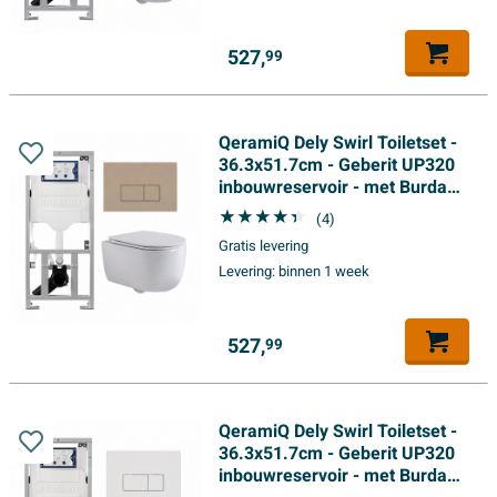
527,
99
QeramiQ Dely Swirl Toiletset -
36.3x51.7cm - Geberit UP320
inbouwreservoir - met Burda
frame - slimzitting -
(4)
bedieningsplaat taupe -
Gratis levering
rechthoekige knoppen - wit
Levering:
binnen 1 week
mat
527,
99
QeramiQ Dely Swirl Toiletset -
36.3x51.7cm - Geberit UP320
inbouwreservoir - met Burda