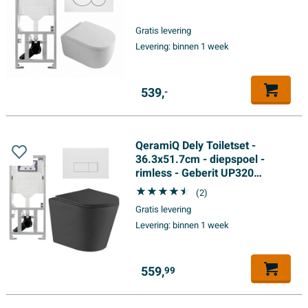
frame - 35mm zitting - witte
sigma bedieningsplaat - ronde
Gratis levering
knoppen - glans wit
Levering:
binnen 1 week
539,
-
QeramiQ Dely Toiletset -
36.3x51.7cm - diepspoel -
rimless - Geberit UP320
inbouwreservoir - met Burda
(2)
frame - softclose toiletzitting -
Gratis levering
mat witte bedieningsplaat -
Levering:
binnen 1 week
rechtehoekige knoppen - zwart
mat
559,
99