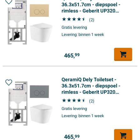
36.3x51.7cm - diepspoel -
rimless - Geberit UP320
inbouwreservoir - met Burda
(2)
frame - softclose toiletzitting -
Gratis levering
bedieningsplaat beige - ronde
Levering:
binnen 1 week
knoppen - wit glans
465,
99
QeramiQ Dely Toiletset -
36.3x51.7cm - diepspoel -
rimless - Geberit UP320
inbouwreservoir - met Burda
(2)
frame - softclose toiletzitting -
Gratis levering
bedieningsplaat licht grijs -
Levering:
binnen 1 week
ronde knoppen - wit glans
465,
99