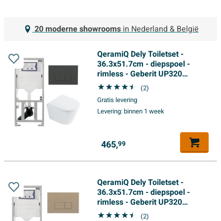
20 moderne showrooms
in Nederland & België
QeramiQ Dely Toiletset -
36.3x51.7cm - diepspoel -
rimless - Geberit UP320
inbouwreservoir - met Burda
(2)
frame - softclose toilet zitting
Gratis levering
35 mm - bedieningsplaat
Levering:
binnen 1 week
antraciet mat - rechthoekige
knoppen - wit glans
465,
99
QeramiQ Dely Toiletset -
36.3x51.7cm - diepspoel -
rimless - Geberit UP320
inbouwreservoir - met Burda
(2)