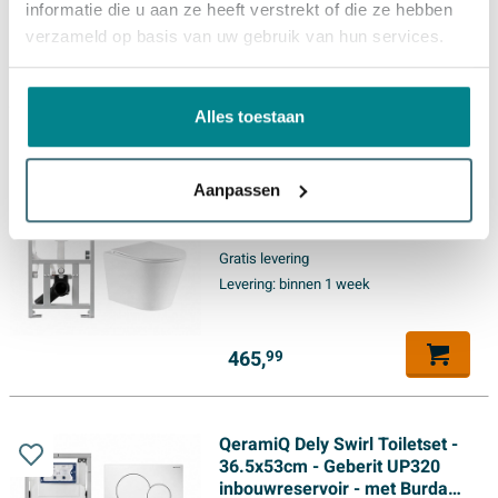
informatie die u aan ze heeft verstrekt of die ze hebben
verzameld op basis van uw gebruik van hun services.
465,
99
Alles toestaan
QeramiQ Dely Toiletset -
36.3x51.7cm - diepspoel -
Aanpassen
rimless - Geberit UP320
inbouwreservoir - met Burda
(2)
frame - softclose toiletzitting -
Gratis levering
bedieningsplaat taupe -
Levering:
binnen 1 week
rechtehoekige knoppen - wit
glans
465,
99
QeramiQ Dely Swirl Toiletset -
36.5x53cm - Geberit UP320
inbouwreservoir - met Burda