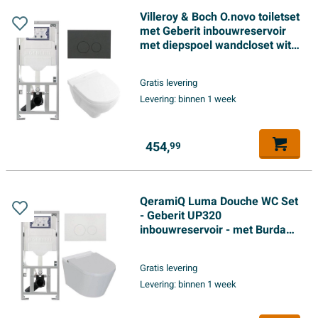
Villeroy & Boch O.novo toiletset
met Geberit inbouwreservoir
met diepspoel wandcloset wit
soft close zitting en
bedieningsplaat mat antraciet
Gratis levering
met ronde knoppen wit
Levering:
binnen 1 week
454,
99
QeramiQ Luma Douche WC Set
- Geberit UP320
inbouwreservoir - met Burda
frame - fohn - ladydouche -
mat witte metalen
Gratis levering
bedieningsplaat - ronde
Levering:
binnen 1 week
knoppen - glans wit