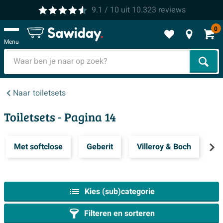
9.1
/ 10
uit
10.323
reviews
0
Menu
Zoek
Naar
toiletsets
Toiletsets
- Pagina 14
Met softclose
Geberit
Villeroy & Boch
Q
Kies (sub)categorie
Filteren en sorteren