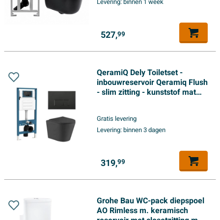
Levering:
binnen 1 week
zwart
527,
99
QeramiQ Dely Toiletset -
inbouwreservoir Qeramiq Flush
- slim zitting - kunststof mat
zwarte bedieningsplaat -
rechthoekige knoppen - mat
Gratis levering
zwart
Levering:
binnen 3 dagen
319,
99
Grohe Bau WC-pack diepspoel
AO Rimless m. keramisch