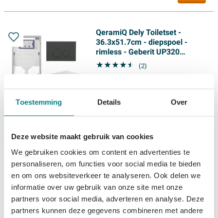
QeramiQ Dely Toiletset -
36.3x51.7cm - diepspoel -
rimless - Geberit UP320
inbouwreservoir - met Burda
(2)
frame - softclose toiletzitting -
Gratis levering
bedieningsplaat mat antraciet -
Levering:
binnen 1 week
ronde knoppen - wit glans
Toestemming
Details
Over
465,
99
Deze website maakt gebruik van cookies
We gebruiken cookies om content en advertenties te
QeramiQ Dely Toiletset -
personaliseren, om functies voor social media te bieden
36.3x51.7cm - diepspoel -
en om ons websiteverkeer te analyseren. Ook delen we
rimless - Geberit UP320
inbouwreservoir - met Burda
informatie over uw gebruik van onze site met onze
(2)
frame - softclose toiletzitting -
partners voor social media, adverteren en analyse. Deze
Gratis levering
bedieningsplaat taupe - ronde
partners kunnen deze gegevens combineren met andere
Levering:
binnen 1 week
knoppen - wit glans