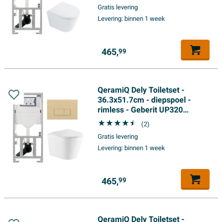
frame - softclose toilet zitting
Gratis levering
35 mm - bedieningsplaat taupe
Levering:
binnen 1 week
- rechthoekige knoppen - wit
glans
465,
99
QeramiQ Dely Toiletset -
36.3x51.7cm - diepspoel -
rimless - Geberit UP320
inbouwreservoir - met Burda
(2)
frame - softclose toiletzitting -
Gratis levering
bedieningsplaat beige -
Levering:
binnen 1 week
rechtehoekige knoppen - wit
glans
465,
99
QeramiQ Dely Toiletset -