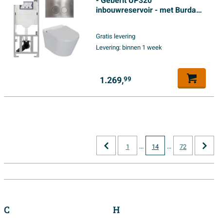
- Geberit UP320
inbouwreservoir - met Burda
frame - fohn - ladydouche -
RVS bedieningsplaat - ronde
Gratis levering
knoppen - glans wit
Levering:
binnen 1 week
1.269,
99
...
...
1
14
72
C
H