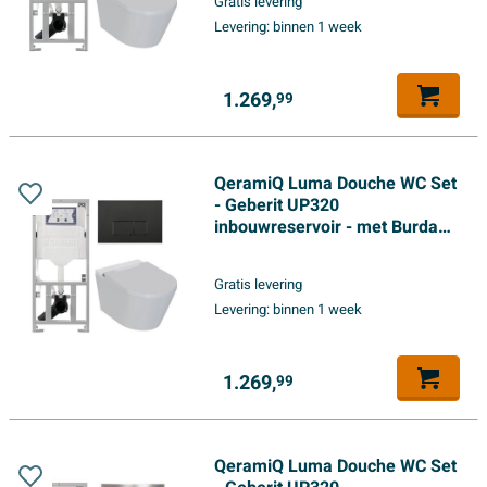
Gratis levering
bedieningsplaat - ronde
Levering:
binnen 1 week
knoppen - glans wit
1.269,
99
QeramiQ Luma Douche WC Set
- Geberit UP320
inbouwreservoir - met Burda
frame - fohn - ladydouche -
mat zwarte metalen
Gratis levering
bedieningsplaat - rechthoekige
Levering:
binnen 1 week
knoppen - glans wit
1.269,
99
QeramiQ Luma Douche WC Set