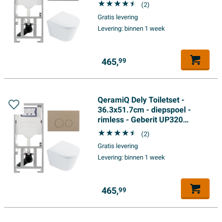
inbouwreservoir - softclose
(2)
toilet zitting 35 mm -
Gratis levering
bedieningsplaat licht grijs -
Levering:
binnen 1 week
ronde knoppen - wit glans
465,
99
QeramiQ Dely Toiletset -
36.3x51.7cm - diepspoel -
rimless - Geberit UP320
inbouwreservoir - met Burda
(2)
frame - softclose toilet zitting
Gratis levering
35 mm - bedieningsplaat taupe
Levering:
binnen 1 week
- ronde knoppen - wit glans
465,
99