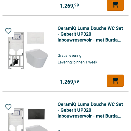
1.269,
99
QeramiQ Luma Douche WC Set
- Geberit UP320
inbouwreservoir - met Burda
frame - fohn - ladydouche -
mat witte metalen
Gratis levering
bedieningsplaat - rechthoekige
Levering:
binnen 1 week
knoppen - glans wit
1.269,
99
QeramiQ Luma Douche WC Set
- Geberit UP320
inbouwreservoir - met Burda
frame - fohn - ladydouche -
mat zwarte metalen