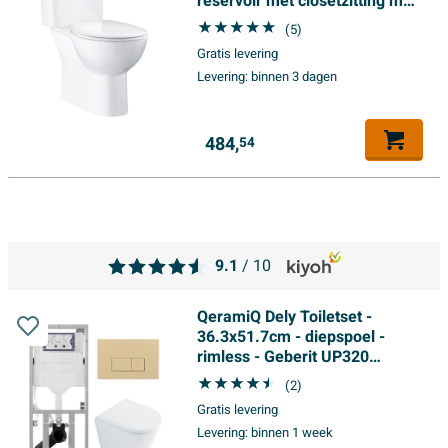
reservoir met closetzitting met
deksel met softclose wit
(5)
Gratis levering
Levering:
binnen 3 dagen
484,
54
9.1
/ 10
QeramiQ Dely Toiletset -
36.3x51.7cm - diepspoel -
rimless - Geberit UP320
inbouwreservoir - softclose
(2)
toilet zitting 35 mm -
Gratis levering
bedieningsplaat beige -
Levering:
binnen 1 week
rechthoekige knoppen - wit