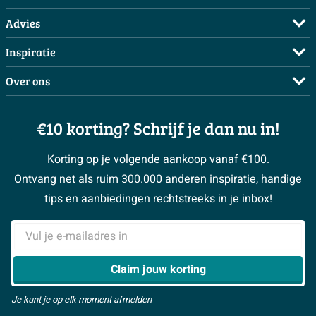
Veelgestelde vragen
Advies
Bestellen
Maak een afspraak
Inspiratie
Betalen
Doe de offerte check
Complete badkamers
Over ons
Bezorgen / afhalen
3D tekening maken
Complete toiletruimtes
Showrooms
Annuleren / retour
Advies aan huis
Moodboards
€10 korting? Schrijf je dan nu in!
Over Sawiday
Garantie / klachten
Klustips
Binnenkijkers
Vacatures
Reviewbeleid
Korting op je volgende aankoop vanaf €100.
Klusadvies
Magazine
Sawiday PRO
Ontvang net als ruim 300.000 anderen inspiratie, handige
> Naar de klantenservice
#MySawiday
> Alle adviesmogelijkheden
BeCommerce
tips en aanbiedingen rechtstreeks in je inbox!
Samenwerken
> Naar inspiratie
E-mailadres
> Alles over showrooms
Claim jouw korting
Je kunt je op elk moment afmelden