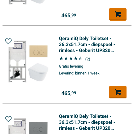
glans
465,
99
QeramiQ Dely Toiletset -
36.3x51.7cm - diepspoel -
rimless - Geberit UP320
inbouwreservoir - softclose
(2)
toilet zitting 35 mm -
Gratis levering
bedieningsplaat beige - ronde
Levering:
binnen 1 week
knoppen - wit glans
465,
99
QeramiQ Dely Toiletset -
36.3x51.7cm - diepspoel -
rimless - Geberit UP320