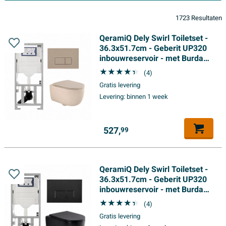
1723 Resultaten
QeramiQ Dely Swirl Toiletset -
36.3x51.7cm - Geberit UP320
inbouwreservoir - met Burda
frame - 35 mm zitting -
(4)
bedieningsplaat taupe -
Gratis levering
rechthoekige knoppen - beige
Levering:
binnen 1 week
527,
99
QeramiQ Dely Swirl Toiletset -
36.3x51.7cm - Geberit UP320
inbouwreservoir - met Burda
frame - slim zitting - mat
(4)
zwarte bedieningsplaat -
Gratis levering
rechthoekige knoppen - mat