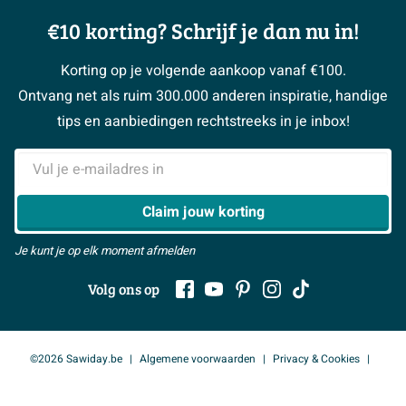
Showrooms
Annuleren / retour
Advies aan huis
Moodboards
€10 korting? Schrijf je dan nu in!
Over Sawiday
Garantie / klachten
Klustips
Binnenkijkers
Vacatures
Reviewbeleid
Korting op je volgende aankoop vanaf €100.
Klusadvies
Magazine
Sawiday PRO
Ontvang net als ruim 300.000 anderen inspiratie, handige
> Naar de klantenservice
#MySawiday
> Alle adviesmogelijkheden
BeCommerce
tips en aanbiedingen rechtstreeks in je inbox!
Samenwerken
> Naar inspiratie
E-mailadres
> Alles over showrooms
Claim jouw korting
Je kunt je op elk moment afmelden
Volg ons op
©2026 Sawiday.be
Algemene voorwaarden
Privacy & Cookies
Toegankelijkheidsverklaring