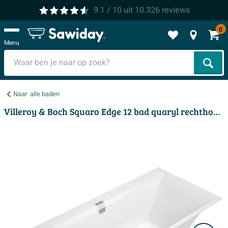
9.1
/ 10
uit
10.326
reviews
0
Menu
Zoek
Naar
alle baden
Villeroy & Boch Squaro Edge 12 bad quaryl rechthoekig 180x80x45cm - incl. poten en afvoer /overloopcombinatie wit