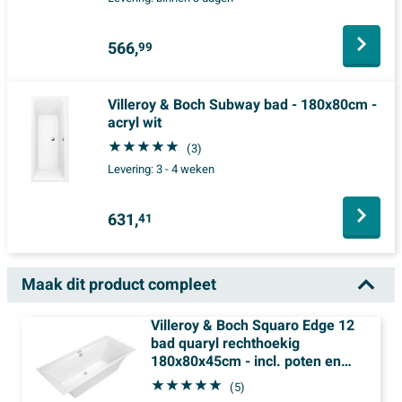
566,
99
Villeroy & Boch Subway bad - 180x80cm -
acryl wit
(3)
Levering:
3 - 4 weken
631,
41
Maak dit product compleet
Villeroy & Boch Squaro Edge 12
bad quaryl rechthoekig
180x80x45cm - incl. poten en
afvoer /overloopcombinatie wit
(5)