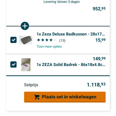
Levering:
binnen 3 dagen
952,
95
1x
Zeza Deluxe Badkussen - 28x17cm - klein - model - zwart
15,
99
(15)
Toon meer opties
149,
99
1x
ZEZA Solid Badrek - 86x18x4.8cm - solid surface - mat wit
1.118,
93
Setprijs
Plaats set in winkelwagen