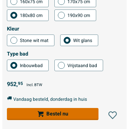
160x75 cm
170x75 cm
180x80 cm
190x90 cm
Kleur
Stone wit mat
Wit glans
Type bad
Inbouwbad
Vrijstaand bad
952,
95
Incl. BTW
Vandaag besteld, donderdag in huis
Bestel nu