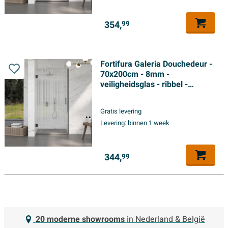
354,
99
Fortifura Galeria Douchedeur -
70x200cm - 8mm -
veiligheidsglas - ribbel -
scharnieren - deurgreep - mat
zwart - helder
Gratis levering
Levering:
binnen 1 week
344,
99
20 moderne showrooms
in Nederland & België