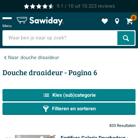
9.1
/ 10
uit
10.323
reviews
0
Menu
Zoek
Naar
douche draaideur
Douche draaideur - Pagina 6
Kies (sub)categorie
Filteren en sorteren
833 Resultaten