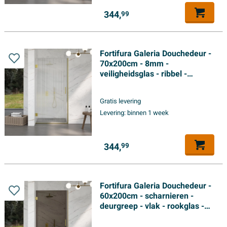
344,
99
Fortifura Galeria Douchedeur -
70x200cm - 8mm -
veiligheidsglas - ribbel -
scharnieren - deurgreep -
geborsteld messing pvd -
Gratis levering
helder
Levering:
binnen 1 week
344,
99
Fortifura Galeria Douchedeur -
60x200cm - scharnieren -
deurgreep - vlak - rookglas -
Geborsteld Messing PVD
(Goud)