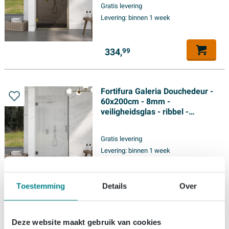
Gratis levering
Levering:
binnen 1 week
334,
99
Fortifura Galeria Douchedeur -
60x200cm - 8mm -
veiligheidsglas - ribbel -
scharnieren - deurgreep -
geborsteld gunmetal - helder
Gratis levering
Levering:
binnen 1 week
334,
99
Toestemming
Details
Over
Deze website maakt gebruik van cookies
Fortifura Galeria Douchedeur -