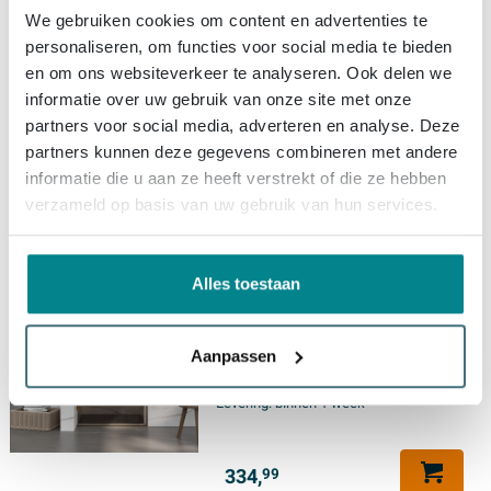
60x200cm - 8mm -
We gebruiken cookies om content en advertenties te
veiligheidsglas - ribbel -
personaliseren, om functies voor social media te bieden
scharnieren - deurgreep -
en om ons websiteverkeer te analyseren. Ook delen we
geborsteld koper pvd - helder
Gratis levering
informatie over uw gebruik van onze site met onze
Levering:
binnen 1 week
partners voor social media, adverteren en analyse. Deze
partners kunnen deze gegevens combineren met andere
informatie die u aan ze heeft verstrekt of die ze hebben
334,
99
verzameld op basis van uw gebruik van hun services.
Fortifura Galeria Douchedeur -
Alles toestaan
60x200cm - scharnieren -
deurgreep - vlak - rookglas -
Geborsteld koper PVD (Koper)
Aanpassen
Gratis levering
Levering:
binnen 1 week
334,
99