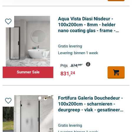
Aqua Vista Diasi Nisdeur -
100x200cm - 8mm - helder
nano coating glas - frame -
mat zwart
Gratis levering
Levering:
binnen 1 week
Prijs
874,
99
Summer Sale
831,
24
Fortifura Galeria Douchedeur -
100x200cm - scharnieren -
deurgreep - vlak - gesatineerd
veiligheidsglas - Mat zwart
Gratis levering