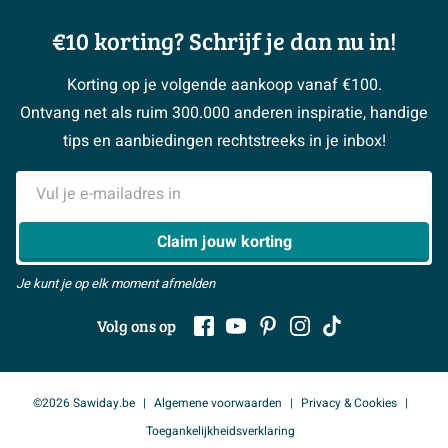
Complete toiletruimtes
Showrooms
Annuleren / retour
Advies aan huis
Moodboards
€10 korting? Schrijf je dan nu in!
Over Sawiday
Garantie / klachten
Klustips
Binnenkijkers
Vacatures
Reviewbeleid
Korting op je volgende aankoop vanaf €100.
Klusadvies
Magazine
Sawiday PRO
Ontvang net als ruim 300.000 anderen inspiratie, handige
> Naar de klantenservice
#MySawiday
> Alle adviesmogelijkheden
BeCommerce
tips en aanbiedingen rechtstreeks in je inbox!
Samenwerken
> Naar inspiratie
E-mailadres
> Alles over showrooms
Claim jouw korting
Je kunt je op elk moment afmelden
Volg ons op
©2026 Sawiday.be
Algemene voorwaarden
Privacy & Cookies
Toegankelijkheidsverklaring