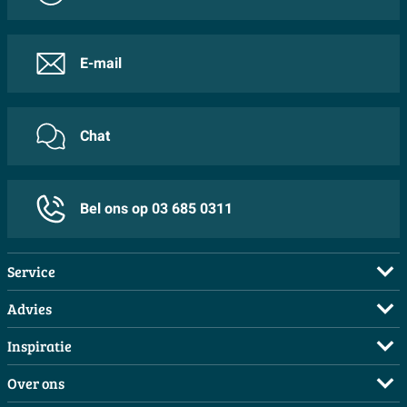
E-mail
Chat
Bel ons op 03 685 0311
Service
Veelgestelde vragen
Advies
Bestellen
Maak een afspraak
Inspiratie
Betalen
Doe de offerte check
Complete badkamers
Over ons
Bezorgen / afhalen
3D tekening maken