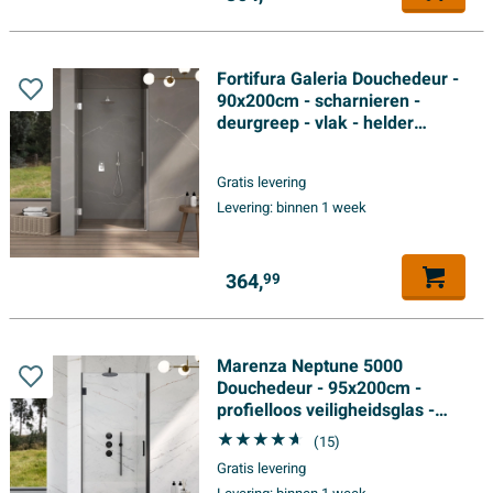
Fortifura Galeria Douchedeur -
90x200cm - scharnieren -
deurgreep - vlak - helder
veiligheidsglas - Chroom
Gratis levering
Levering:
binnen 1 week
364,
99
Marenza Neptune 5000
Douchedeur - 95x200cm -
profielloos veiligheidsglas -
anti kalk - mat zwart
(15)
Gratis levering