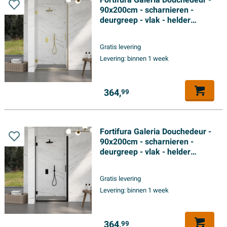
Fortifura Galeria Douchedeur -
90x200cm - scharnieren -
deurgreep - vlak - helder
veiligheidsglas - Geborsteld
Messing PVD (Goud)
Gratis levering
Levering:
binnen 1 week
364,
99
Fortifura Galeria Douchedeur -
90x200cm - scharnieren -
deurgreep - vlak - helder
veiligheidsglas - Mat zwart
Gratis levering
Levering:
binnen 1 week
364,
99