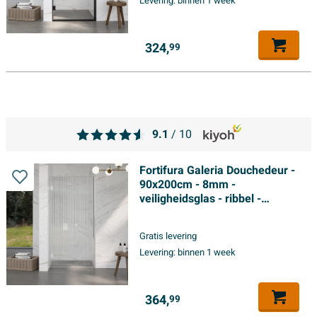
Levering:
binnen 1 week
324,
99
9.1
/ 10
Fortifura Galeria Douchedeur -
90x200cm - 8mm -
veiligheidsglas - ribbel -
scharnieren - deurgreep -
chroom - helder
Gratis levering
Levering:
binnen 1 week
364,
99