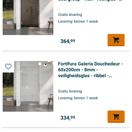
Geborsteld Messing PVD
(Goud)
Gratis levering
Levering:
binnen 1 week
364,
99
Fortifura Galeria Douchedeur -
60x200cm - 8mm -
veiligheidsglas - ribbel -
scharnieren - deurgreep -
chroom - helder
Gratis levering
Levering:
binnen 1 week
334,
99