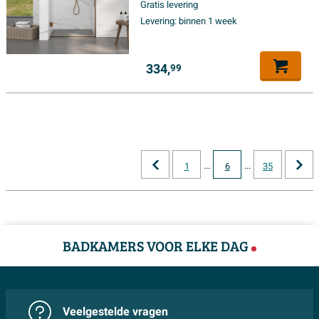
Gratis levering
Levering:
binnen 1 week
334,
99
...
...
1
6
35
BADKAMERS VOOR ELKE DAG
Veelgestelde vragen