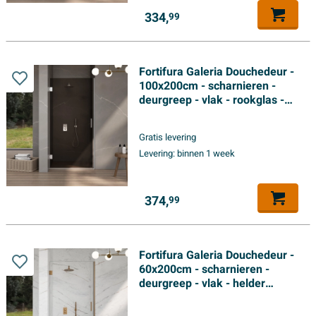
334,
99
Fortifura Galeria Douchedeur -
100x200cm - scharnieren -
deurgreep - vlak - rookglas -
Chroom
Gratis levering
Levering:
binnen 1 week
374,
99
Fortifura Galeria Douchedeur -
60x200cm - scharnieren -
deurgreep - vlak - helder
veiligheidsglas - Geborsteld
koper PVD (Koper)