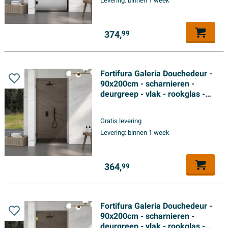
Levering:
binnen 1 week
374,
99
Fortifura Galeria Douchedeur -
90x200cm - scharnieren -
deurgreep - vlak - rookglas -
Geborsteld Gunmetal PVD
Gratis levering
Levering:
binnen 1 week
364,
99
Fortifura Galeria Douchedeur -
90x200cm - scharnieren -
deurgreep - vlak - rookglas -