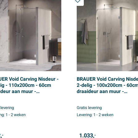
ER Void Carving Nisdeur -
BRAUER Void Carving Nisde
lig - 110x200cm - 60cm
2-delig - 100x200cm - 60c
ideur aan muur -
draaideur aan muur -
coating - omkeerbaar -
glascoating - omkeerbaar -
er glas - Chroom
helder glas - Geborsteld R
 levering
Gratis levering
PVD
ng:
1 - 2 weken
Levering:
1 - 2 weken
,
1.033,
-
-