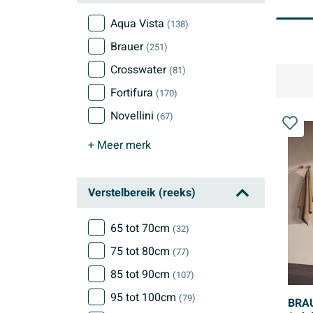
Aqua Vista
(138)
Brauer
(251)
Crosswater
(81)
Fortifura
(170)
Novellini
(67)
+ Meer
merk
Verstelbereik (reeks)
65 tot 70cm
(32)
75 tot 80cm
(77)
85 tot 90cm
(107)
95 tot 100cm
(79)
BRAU