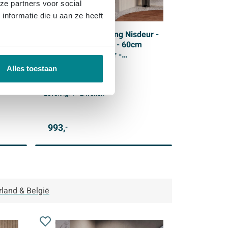
ze partners voor social
nformatie die u aan ze heeft
ur -
BRAUER Void Carving Nisdeur -
2-delig - 90x200cm - 60cm
draaideur aan muur -
glascoating - omkeerbaar -
Alles toestaan
per
helder glas - geborsteld
Gratis levering
gunmetal PVD
Levering:
1 - 2 weken
993,
-
rland & België