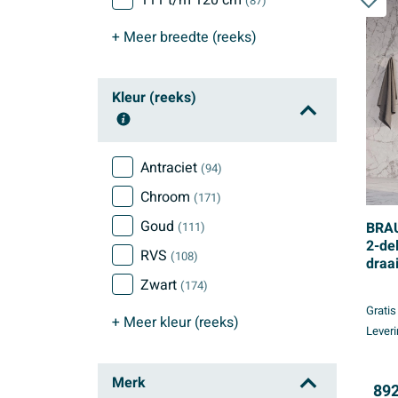
111 t/m 120 cm
(87)
+ Meer
breedte (reeks)
Kleur (reeks)
Antraciet
(94)
Chroom
(171)
Goud
BRAU
(111)
2-de
RVS
(108)
draa
glas
Zwart
(174)
held
Gratis
+ Meer
kleur (reeks)
Leveri
Merk
892