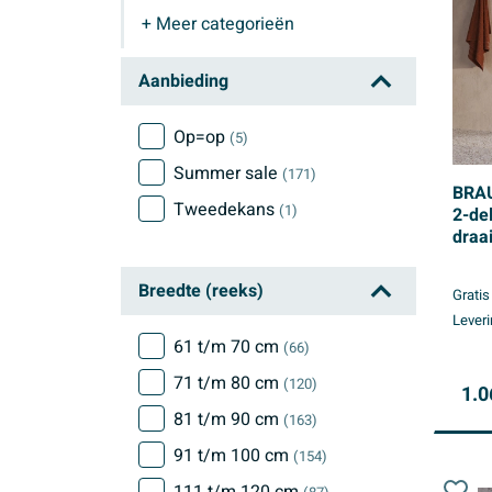
+ Meer
categorieën
Douche draaideur
Aanbieding
Op=op
(5)
Summer sale
(171)
BRAU
Tweedekans
(1)
2-de
draa
glas
helde
Breedte (reeks)
Gratis
gunm
Leveri
61 t/m 70 cm
(66)
71 t/m 80 cm
(120)
1.0
81 t/m 90 cm
(163)
91 t/m 100 cm
(154)