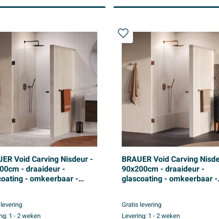
ER Void Carving Nisdeur -
BRAUER Void Carving Nisde
00cm - draaideur -
90x200cm - draaideur -
coating - omkeerbaar -
glascoating - omkeerbaar -
r glas - geborsteld
helder glas - geborsteld ko
etal PVD
PVD
 levering
Gratis levering
ng:
1 - 2 weken
Levering:
1 - 2 weken