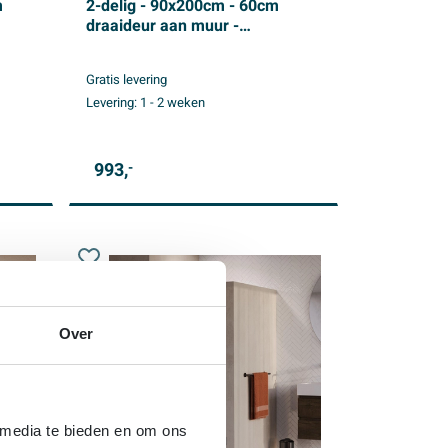
m
2-delig - 90x200cm - 60cm
draaideur aan muur -
glascoating - omkeerbaar -
ud
helder glas - Geborsteld RVS
Gratis levering
PVD
Levering:
1 - 2 weken
993,
-
Over
 media te bieden en om ons