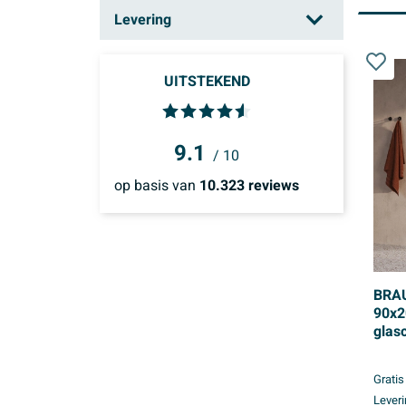
Hasselt
(10)
Levering
Mechelen
(8)
Binnen 1 week
(599)
Schoten
(8)
UITSTEKEND
Binnen 2 weken
(656)
Zaventem
(9)
9.1
/ 10
op basis van
10.323
reviews
BRAU
90x2
glas
helde
gunm
Gratis
Leveri