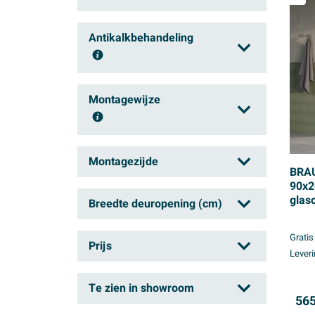
1
(495)
Antikalkbehandeling
2
(329)
3
(3)
Ja
(784)
Montagewijze
Neen
(12)
Muurprofiel
(171)
Montagezijde
BRAU
Scharnierpunten
(175)
90x2
Links
(12)
glas
Breedte deuropening (cm)
held
Links en rechts
(421)
PVD
Gratis
Rechts
tot
Prijs
(10)
Leveri
tot
Te zien in showroom
565