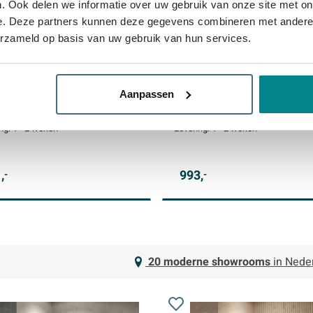
. Ook delen we informatie over uw gebruik van onze site met on
e. Deze partners kunnen deze gegevens combineren met andere i
erzameld op basis van uw gebruik van hun services.
ER Void Carving Nisdeur -
BRAUER Void Carving Nisde
lig - 100x200cm - 60cm
2-delig - 90x200cm - 60cm
ideur aan muur -
draaideur aan muur -
coating - omkeerbaar -
glascoating - omkeerbaar -
Aanpassen
er glas - Chroom
helder glas - geborsteld ko
 levering
Gratis levering
PVD
ng:
1 - 2 weken
Levering:
1 - 2 weken
,
993,
-
-
20 moderne showrooms
in Nede