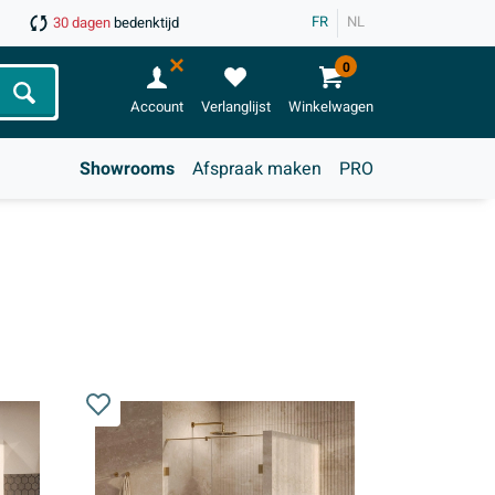
FR
NL
30 dagen
bedenktijd
0
Zoeken
Account
Verlanglijst
Winkelwagen
Showrooms
Afspraak maken
PRO