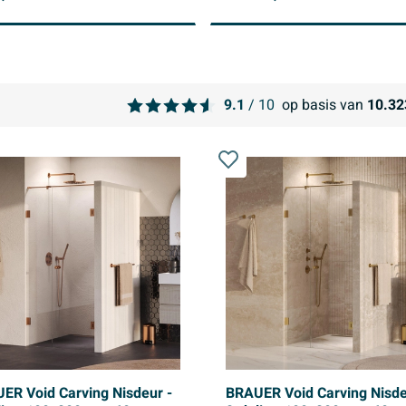
9.1
/ 10
op basis van
10.32
ER Void Carving Nisdeur -
BRAUER Void Carving Nisde