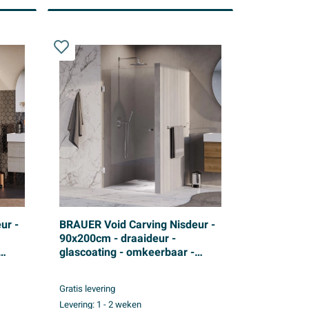
ur -
BRAUER Void Carving Nisdeur -
90x200cm - draaideur -
glascoating - omkeerbaar -
per
helder glas - Chroom
Gratis levering
Levering:
1 - 2 weken