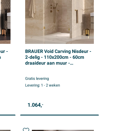
ur -
BRAUER Void Carving Nisdeur -
m
2-delig - 110x200cm - 60cm
draaideur aan muur -
glascoating - omkeerbaar -
per
helder glas - geborsteld goud
Gratis levering
PVD
Levering:
1 - 2 weken
1.064,
-