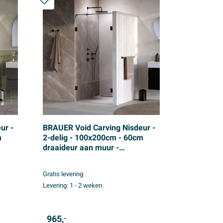
ur -
BRAUER Void Carving Nisdeur -
m
2-delig - 100x200cm - 60cm
draaideur aan muur -
glascoating - omkeerbaar -
VS
helder glas - mat zwart
Gratis levering
Levering:
1 - 2 weken
965,
-