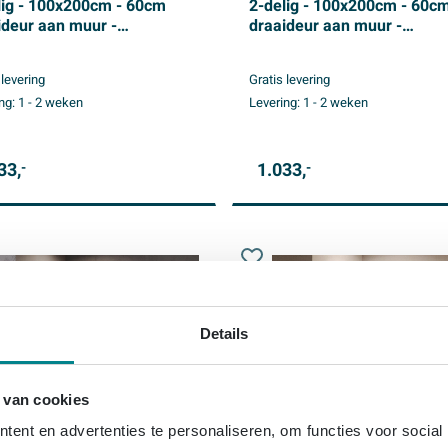
lig - 100x200cm - 60cm
2-delig - 100x200cm - 60c
ideur aan muur -
draaideur aan muur -
coating - omkeerbaar -
glascoating - omkeerbaar -
er glas - geborsteld koper
helder glas - geborsteld go
 levering
Gratis levering
PVD
ng:
1 - 2 weken
Levering:
1 - 2 weken
33,
1.033,
-
-
Details
 van cookies
ent en advertenties te personaliseren, om functies voor social