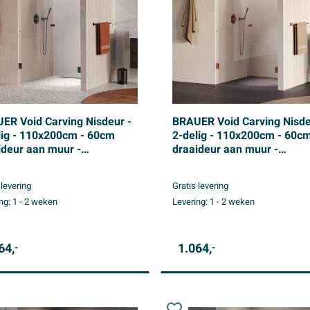
ER Void Carving Nisdeur -
BRAUER Void Carving Nisde
lig - 110x200cm - 60cm
2-delig - 110x200cm - 60c
ideur aan muur -
draaideur aan muur -
coating - omkeerbaar -
glascoating - omkeerbaar -
r glas - geborsteld
helder glas - geborsteld ko
 levering
Gratis levering
etal PVD
PVD
ng:
1 - 2 weken
Levering:
1 - 2 weken
64,
1.064,
-
-