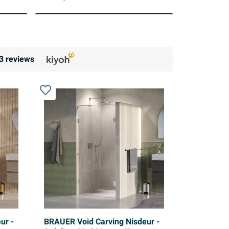
3
reviews
ur -
BRAUER Void Carving Nisdeur -