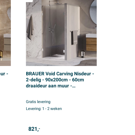
ur -
BRAUER Void Carving Nisdeur -
2-delig - 90x200cm - 60cm
draaideur aan muur -
glascoating - omkeerbaar -
ud
helder glas - Chroom
Gratis levering
Levering:
1 - 2 weken
821,
-