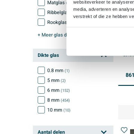
Matglas
websiteverkeer te analyseren
(43)
media, adverteren en analys
Ribbelglas
(35)
verstrekt of die ze hebben v
BRAU
Rookglas
(69)
2-de
draa
+ Meer
glas decor
glas
held
Gratis
Dikte glas
Leveri
0.8 mm
(1)
861
5 mm
(2)
6 mm
(152)
8 mm
(454)
10 mm
(10)
Aantal delen