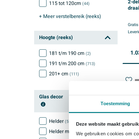
2-de
115 tot 120cm
(44)
draa
glas
+ Meer
verstelbereik (reeks)
held
Gratis
PVD
Leveri
Hoogte (reeks)
1.0
181 t/m 190 cm
(2)
191 t/m 200 cm
(713)
201+ cm
(111)
Glas decor
Toestemming
Helder
(592)
Deze website maakt gebruik
Helder met rasters
(31)
We gebruiken cookies om cont