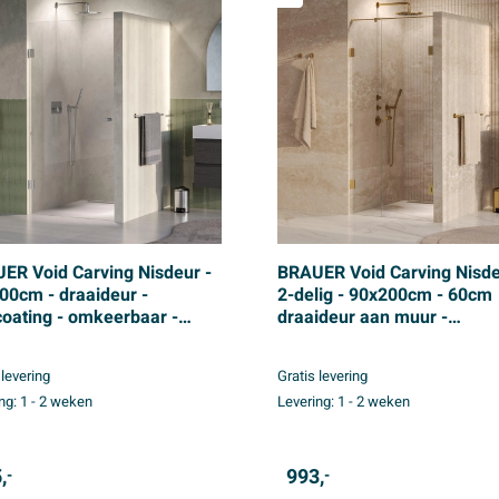
ER Void Carving Nisdeur -
BRAUER Void Carving Nisde
00cm - draaideur -
2-delig - 90x200cm - 60cm
coating - omkeerbaar -
draaideur aan muur -
er glas - Geborsteld RVS
glascoating - omkeerbaar -
helder glas - geborsteld go
 levering
Gratis levering
PVD
ng:
1 - 2 weken
Levering:
1 - 2 weken
,
993,
-
-