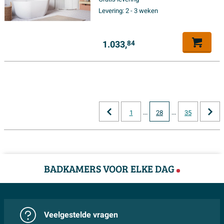
Levering:
2 - 3 weken
1.033,
84
...
...
1
28
35
BADKAMERS VOOR ELKE DAG
Veelgestelde vragen