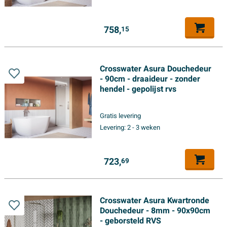
758,
15
Crosswater Asura Douchedeur
- 90cm - draaideur - zonder
hendel - gepolijst rvs
Gratis levering
Levering:
2 - 3 weken
723,
69
Crosswater Asura Kwartronde
Douchedeur - 8mm - 90x90cm
- geborsteld RVS