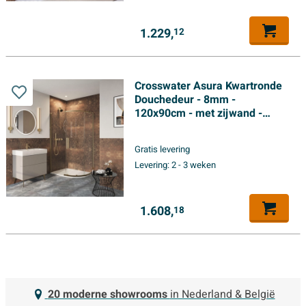
1.229,
12
Crosswater Asura Kwartronde
Douchedeur - 8mm -
120x90cm - met zijwand -
hendel gecanneleerd -
geborsteld messing
Gratis levering
Levering:
2 - 3 weken
1.608,
18
20 moderne showrooms
in Nederland & België