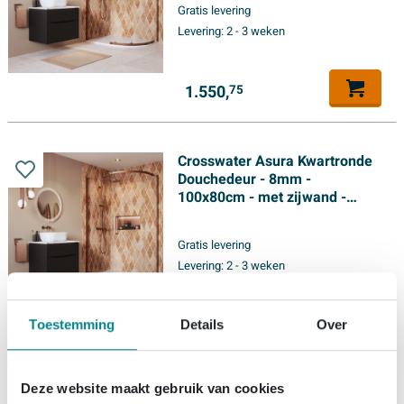
Gratis levering
Levering:
2 - 3 weken
1.550,
75
Crosswater Asura Kwartronde
Douchedeur - 8mm -
100x80cm - met zijwand -
hendel gecanneleerd -
geborsteld brons
Gratis levering
Levering:
2 - 3 weken
1.493,
31
Toestemming
Details
Over
Deze website maakt gebruik van cookies
Crosswater Asura Kwartronde