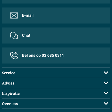
E-mail
Chat
Bel ons op 03 685 0311
Service
Veelgestelde vragen
Advies
Bestellen
Maak een afspraak
Inspiratie
Betalen
Doe de offerte check
Complete badkamers
Over ons
Bezorgen / afhalen
3D tekening maken
Complete toiletruimtes