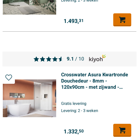
Levering:
2 - 3 weken
1.493,
31
9.1
/ 10
Crosswater Asura Kwartronde
Douchedeur - 8mm -
120x90cm - met zijwand -
hendel gecanneleerd -
gepolijst RVS
Gratis levering
Levering:
2 - 3 weken
1.332,
50