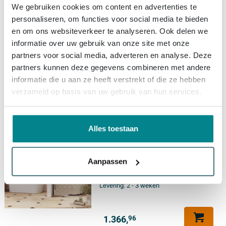
Douchedeur - 8mm -
We gebruiken cookies om content en advertenties te
120x90cm - met zijwand -
personaliseren, om functies voor social media te bieden
hendel gecanneleerd - mat
en om ons websiteverkeer te analyseren. Ook delen we
zwart
Gratis levering
informatie over uw gebruik van onze site met onze
Levering:
2 - 3 weken
partners voor social media, adverteren en analyse. Deze
partners kunnen deze gegevens combineren met andere
informatie die u aan ze heeft verstrekt of die ze hebben
1.424,
39
verzameld op basis van uw gebruik van hun services.
Crosswater Asura Kwartronde
Alles toestaan
Douchedeur - 8mm -
120x80cm - met zijwand -
hendel gecanneleerd - mat
Aanpassen
zwart
Gratis levering
Levering:
2 - 3 weken
1.366,
96