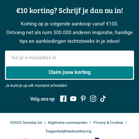
Showrooms
Annuleren / retour
Advies aan huis
Moodboards
€10 korting? Schrijf je dan nu in!
Over Sawiday
Garantie / klachten
Klustips
Binnenkijkers
Vacatures
Reviewbeleid
Korting op je volgende aankoop vanaf €100.
Klusadvies
Magazine
Sawiday PRO
Ontvang net als ruim 300.000 anderen inspiratie, handige
> Naar de klantenservice
#MySawiday
> Alle adviesmogelijkheden
BeCommerce
tips en aanbiedingen rechtstreeks in je inbox!
Samenwerken
> Naar inspiratie
E-mailadres
> Alles over showrooms
Claim jouw korting
Je kunt je op elk moment afmelden
Volg ons op
©2026 Sawiday.be
Algemene voorwaarden
Privacy & Cookies
Toegankelijkheidsverklaring