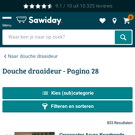
9.1
/ 10
uit
10.325
reviews
0
Menu
Zoek
Naar
douche draaideur
Douche draaideur - Pagina 28
Kies (sub)categorie
Filteren en sorteren
833 Resultaten