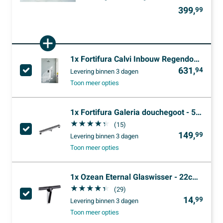
399,
99
1x
Fortifura Calvi Inbouw Regendoucheset - thermostatisch - wandarm - 25cm hoofddouche - staaf handdouche - gladde doucheslang - geborsteld Gunmetal PVD
631,
94
Levering
binnen 3 dagen
Toon meer opties
1x
Fortifura Galeria douchegoot - 50cm - met rooster - met vloerflens - Geborsteld Gunmetal PVD
(15)
149,
99
Levering
binnen 3 dagen
Toon meer opties
1x
Ozean Eternal Glaswisser - 22cm - mat zwart
(29)
14,
99
Levering
binnen 3 dagen
Toon meer opties