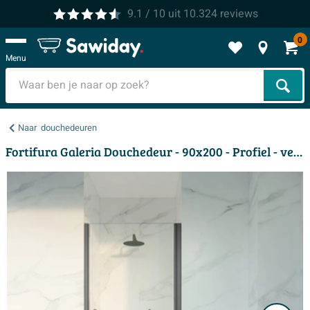
9.1
/ 10
uit
10.324
reviews
0
Menu
Zoek
Naar
douchedeuren
Fortifura Galeria Douchedeur - 90x200 - Profiel - veiligheidsglas - anti kalk - Geborsteld Gunmetal PVD