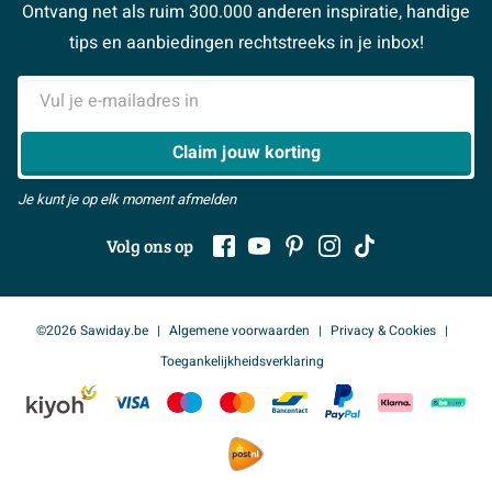
Sawiday PRO
Ontvang net als ruim 300.000 anderen inspiratie, handige
> Naar de klantenservice
#MySawiday
> Alle adviesmogelijkheden
BeCommerce
tips en aanbiedingen rechtstreeks in je inbox!
Samenwerken
> Naar inspiratie
E-mailadres
> Alles over showrooms
Claim jouw korting
Je kunt je op elk moment afmelden
Volg ons op
©2026 Sawiday.be
Algemene voorwaarden
Privacy & Cookies
Toegankelijkheidsverklaring