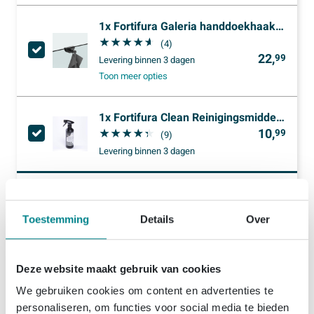
1x
Fortifura Galeria handdoekhaak voor glaswand - geschikt voor 8mm glas - Geborsteld Gunmetal PVD
(4)
22,
99
Levering
binnen 3 dagen
Toon meer opties
1x
Fortifura Clean Reinigingsmiddel - Glas- & Spiegel Reiniger - 500ml
10,
99
(9)
Levering
binnen 3 dagen
1.230,
89
Setprijs
Toestemming
Details
Over
Plaats set in winkelwagen
Deze website maakt gebruik van cookies
We gebruiken cookies om content en advertenties te
Productinformatie
personaliseren, om functies voor social media te bieden