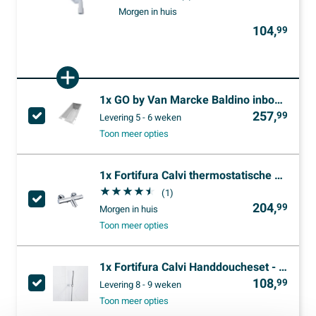
Morgen in huis
104,
99
1x
GO by Van Marcke Baldino inbouwbad 170x70cm zonder poten Acryl Glans Wit
257,
99
Levering
5 - 6 weken
Toon meer opties
1x
Fortifura Calvi thermostatische badkraan - hoogglans chroom
(1)
204,
99
Morgen in huis
Toon meer opties
1x
Fortifura Calvi Handdoucheset - 22.5cm - staaf - met houder - anti-twist - slang - 150cm - hoogglans chroom
108,
99
Levering
8 - 9 weken
Toon meer opties