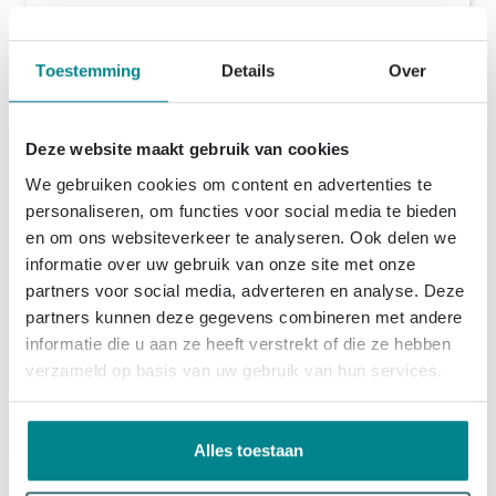
1x
Fortifura Clean Reinigingsmiddel - Badkamer Reiniger - 500ml - Jasmijn (zwart)
10,
99
(9)
Toestemming
Details
Over
Morgen in huis
Deze website maakt gebruik van cookies
1x
Villeroy & Boch Toebehoren kunststof badpoten set a - 2 stuks - mat wit
We gebruiken cookies om content en advertenties te
(5)
25,
09
personaliseren, om functies voor social media te bieden
Levering
binnen 3 dagen
en om ons websiteverkeer te analyseren. Ook delen we
Toon meer opties
informatie over uw gebruik van onze site met onze
partners voor social media, adverteren en analyse. Deze
713,
04
Setprijs
partners kunnen deze gegevens combineren met andere
informatie die u aan ze heeft verstrekt of die ze hebben
Plaats set in winkelwagen
verzameld op basis van uw gebruik van hun services.
Alles toestaan
Productinformatie