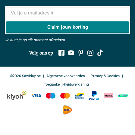
Samenwerken
> Naar inspiratie
E-mailadres
> Alles over showrooms
Claim jouw korting
Je kunt je op elk moment afmelden
Volg ons op
©2026 Sawiday.be
Algemene voorwaarden
Privacy & Cookies
Toegankelijkheidsverklaring