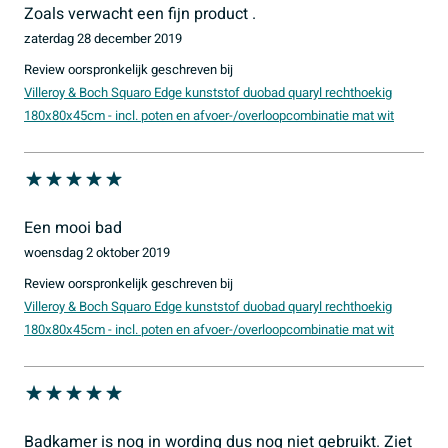
Zoals verwacht een fijn product .
dit bad een langdurige investering is voor je badkamer.
Vorm binnenbad
Rechthoek
zaterdag 28 december 2019
Geniet van jarenlang comfort en luxe met dit prachtige
Kleur binnenbad
Wit
Review oorspronkelijk geschreven bij
duobad.
Villeroy & Boch Squaro Edge kunststof duobad quaryl rechthoekig
Features
Kenmerken:
180x80x45cm - incl. poten en afvoer-/overloopcombinatie mat wit
Antikalkbehandeling
Neen
Afmetingen: 160x75x45cm
Met overloop
Ja
Materiaal: Kunststof quaryl
Incl. poten
Ja
Kleur: Mat wit
Een mooi bad
Met grepen
Inclusief poten en afvoer-/overloopcombinatie
Neen
woensdag 2 oktober 2019
Stijlvol en comfortabel design
Vuilafstotend
Neen
Review oorspronkelijk geschreven bij
Duurzaam en hoogwaardige kwaliteit
Villeroy & Boch Squaro Edge kunststof duobad quaryl rechthoekig
Antibacterieel
Neen
180x80x45cm - incl. poten en afvoer-/overloopcombinatie mat wit
Met panelen
Neen
Met antislip voorziening
Neen
Meer informatie
Badkamer is nog in wording dus nog niet gebruikt. Ziet