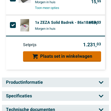
15,
99
Morgen in huis
Toon meer opties
149,
1x
ZEZA Solid Badrek - 86x18x4.8cm - solid surface - mat wit
99
Morgen in huis
1.231,
03
Setprijs
Plaats set in winkelwagen
Productinformatie
Villeroy & Boch Squaro Edge kunststof
Specificaties
duobad quaryl rechthoekig 160x75x45cm
incl. poten en afvoer-/overloopcombinatie
Technische documenten
Artikelnummer
SW453687