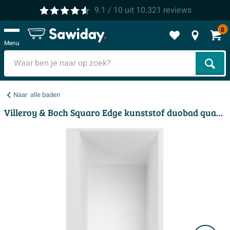
9.1
/ 10
uit
10.321
reviews
0
Menu
Zoek
Naar
alle baden
Villeroy & Boch Squaro Edge kunststof duobad quaryl rechthoekig 160x75x45cm - incl. poten en afvoer-/overloopcombinatie mat wit