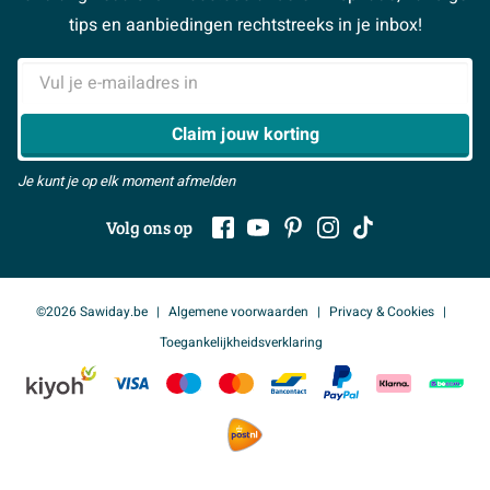
> Naar de klantenservice
#MySawiday
> Alle adviesmogelijkheden
BeCommerce
tips en aanbiedingen rechtstreeks in je inbox!
Samenwerken
> Naar inspiratie
E-mailadres
> Alles over showrooms
Claim jouw korting
Je kunt je op elk moment afmelden
Volg ons op
©2026 Sawiday.be
Algemene voorwaarden
Privacy & Cookies
Toegankelijkheidsverklaring