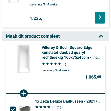
Levering:
3 - 4 weken
1.235,
-
Maak dit product compleet
Villeroy & Boch Squaro Edge
kunststof duobad quaryl
rechthoekig 160x75x45cm - incl.
poten en
(5)
afvoer-/overloopcombinatie mat
Levering:
3 - 4 weken
wit
1.065,
05
1x
Zeza Deluxe Badkussen - 28x17cm - klein - model - zwart
(15)