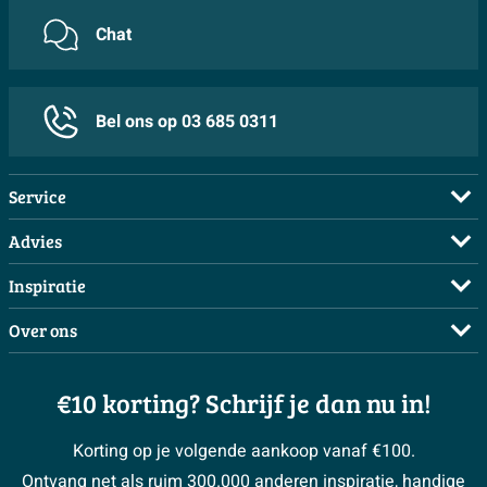
Chat
Bel ons op 03 685 0311
Service
Veelgestelde vragen
Advies
Bestellen
Maak een afspraak
Inspiratie
Betalen
Doe de offerte check
Complete badkamers
Over ons
Bezorgen / afhalen
3D tekening maken
Complete toiletruimtes
Showrooms
Annuleren / retour
Advies aan huis
Moodboards
€10 korting? Schrijf je dan nu in!
Over Sawiday
Garantie / klachten
Klustips
Binnenkijkers
Vacatures
Reviewbeleid
Korting op je volgende aankoop vanaf €100.
Klusadvies
Magazine
Sawiday PRO
Ontvang net als ruim 300.000 anderen inspiratie, handige