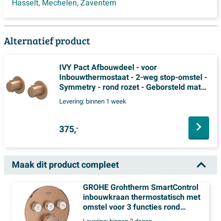
Hasselt
,
Mechelen
,
Zaventem
Alternatief product
IVY Pact Afbouwdeel - voor
Inbouwthermostaat - 2-weg stop-omstel -
Symmetry - rond rozet - Geborsteld mat
koper PVD
Levering:
binnen 1 week
375,
-
Maak dit product compleet
GROHE Grohtherm SmartControl
inbouwkraan thermostatisch met
omstel voor 3 functies rond
warm sunset geborsteld