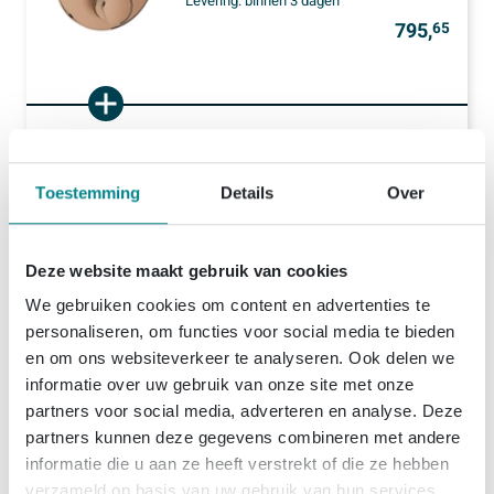
Levering:
binnen 3 dagen
795,
65
1x
GROHE Rapido SmartBox inbouwbox universeel 1/2
55,
53
(7)
Morgen in huis
Toestemming
Details
Over
46,
1x
GROHE Rapido smartbox verlengstuk 25mm voor thermostaat
82
Deze website maakt gebruik van cookies
Levering
1 - 2 weken
We gebruiken cookies om content en advertenties te
personaliseren, om functies voor social media te bieden
898,
-
Setprijs
en om ons websiteverkeer te analyseren. Ook delen we
informatie over uw gebruik van onze site met onze
Plaats set in winkelwagen
partners voor social media, adverteren en analyse. Deze
partners kunnen deze gegevens combineren met andere
informatie die u aan ze heeft verstrekt of die ze hebben
verzameld op basis van uw gebruik van hun services.