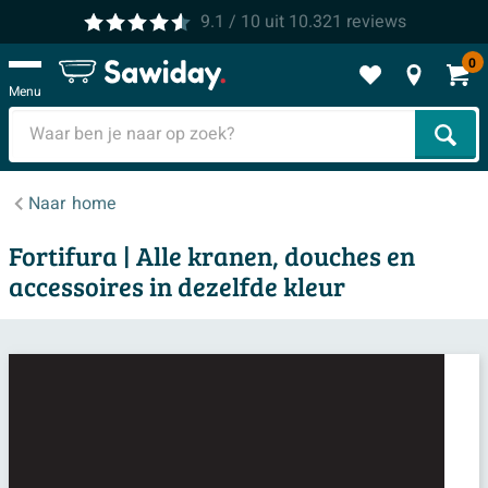
9.1
/ 10
uit
10.321
reviews
0
Menu
Zoek
Naar
home
Fortifura | Alle kranen, douches en
accessoires in dezelfde kleur