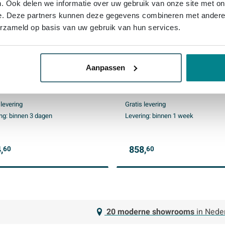
. Ook delen we informatie over uw gebruik van onze site met on
e. Deze partners kunnen deze gegevens combineren met andere i
erzameld op basis van uw gebruik van hun services.
SP19 Spiegel - 120x4x80cm
INK SP19 spiegel - 140x4x
D onder en boven colour
rechthoek in stalen kader in
Aanpassen
ing - dimbaar - in stalen
dir LED - verwarming - colo
r - aluminium zwart mat
changing - dimbaar en
schakelaar - geborsteld ko
 levering
Gratis levering
ng:
binnen 3 dagen
Levering:
binnen 1 week
,
858,
60
60
20 moderne showrooms
in Nede