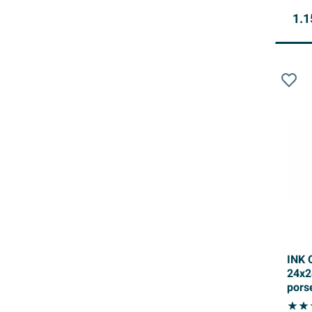
1.1
INK 
24x2
pors