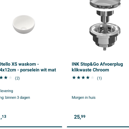
Otello XS waskom -
INK Stop&Go Afvoerplug
4x12cm - porselein wit mat
klikwaste Chroom
(2)
(1)
 levering
ng:
binnen 3 dagen
Morgen in huis
,
25,
13
99