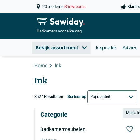
20 moderne
Showrooms
Klantb
Badkamers
voor elke dag
Bekijk assortiment
Inspiratie
Advies
Home
Ink
Ink
3527 Resultaten
Sorteer op
Merk: I
Categorie
Badkamermeubelen