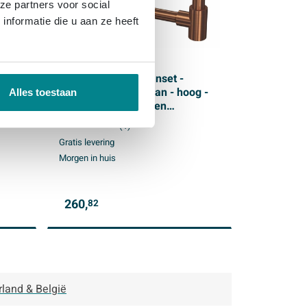
ze partners voor social
nformatie die u aan ze heeft
80cm
INK 2A Fonteinkraanset -
cl
staande Fonteinkraan - hoog -
Alles toestaan
r
always open - plug en
designSifon - Mat rose goud
(1)
per
Gratis levering
Morgen in huis
260,
82
rland & België