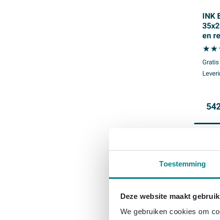
INK 
35x2
en r
binn
mat
Gratis
Leveri
542
Toestemming
Deze website maakt gebruik
We gebruiken cookies om cont