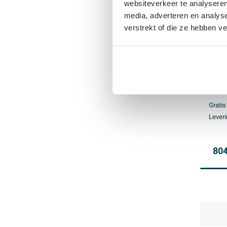
websiteverkeer te analyseren
media, adverteren en analys
verstrekt of die ze hebben v
INK 
- LE
chang
kade
Gratis
Leveri
804