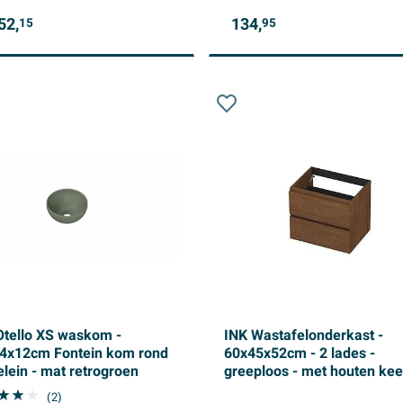
52,
134,
15
95
Otello XS waskom -
INK Wastafelonderkast -
4x12cm Fontein kom rond
60x45x52cm - 2 lades -
elein - mat retrogroen
greeploos - met houten keer
- MDF - Warm walnoot
(2)