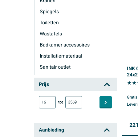
Kranen
Spiegels
Toiletten
Wastafels
Badkamer accessoires
Installatiemateriaal
Sanitair outlet
INK 
24x2
Ink
Prijs
Gratis
tot
Leveri
221
Aanbieding