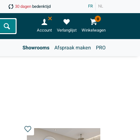
FR
NL
30 dagen
bedenktijd
0
Zoeken
Account
Verlanglijst
Winkelwagen
Showrooms
Afspraak maken
PRO