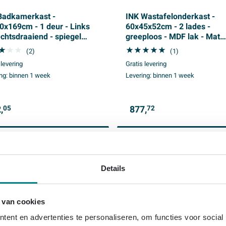
Badkamerkast -
INK Wastafelonderkast -
0x169cm - 1 deur - Links
60x45x52cm - 2 lades -
echtsdraaiend - spiegel
greeploos - MDF lak - Mat
enzijde - MDF lak - taupe
kasjmier grijs
(2)
(1)
 levering
Gratis levering
ng:
binnen 1 week
Levering:
binnen 1 week
,
877,
05
72
Details
 van cookies
ent en advertenties te personaliseren, om functies voor social