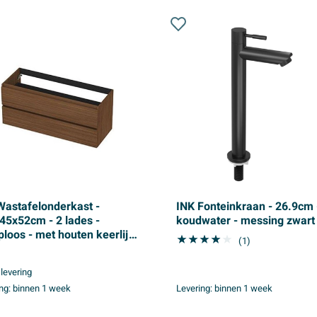
Wastafelonderkast -
INK Fonteinkraan - 26.9cm 
45x52cm - 2 lades -
koudwater - messing zwart
ploos - met houten keerlijst
(1)
F - Warm walnoot
 levering
ng:
binnen 1 week
Levering:
binnen 1 week