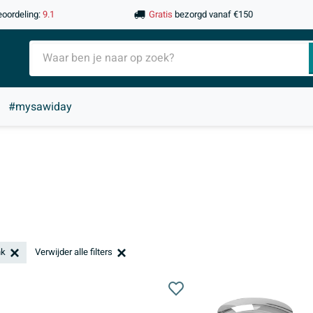
eoordeling:
9.1
Gratis
bezorgd vanaf €150
#mysawiday
nk
Verwijder alle filters