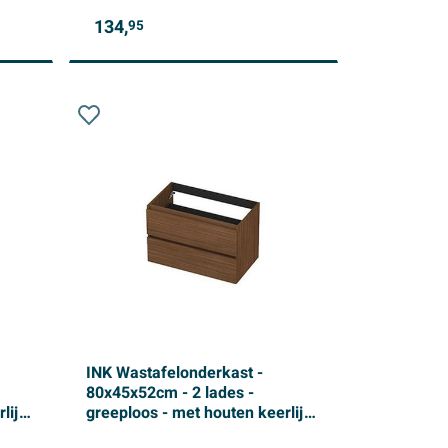
134,
95
INK Wastafelonderkast -
80x45x52cm - 2 lades -
lijst
greeploos - met houten keerlijst
- MDF - Warm walnoot