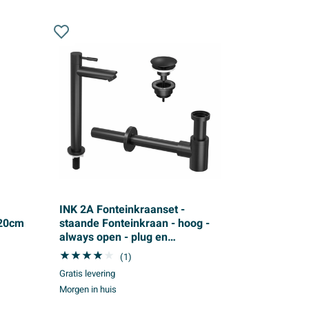
INK 2A Fonteinkraanset -
120cm
staande Fonteinkraan - hoog -
always open - plug en
designSifon - zwart mat
(1)
Gratis levering
Morgen in huis