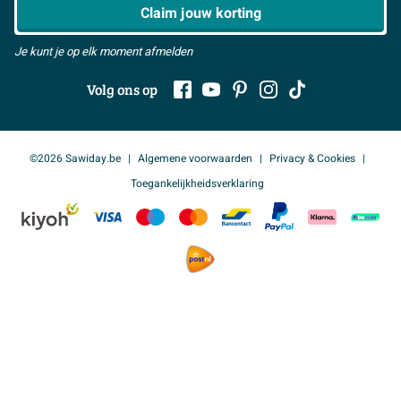
Claim jouw korting
een vrijstaand centerpiece. Handig is dat het bad
geleverd wordt met een pop-up waste in de kleur van
Je kunt je op elk moment afmelden
het bad: dat scheelt zoeken naar bijpassende
Volg ons op
accessoires en zorgt voor een strak geheel. Zo
combineer je design, ruimtebesparing en
installatiegemak in één doordachte keuze.
©2026 Sawiday.be
Algemene voorwaarden
Privacy & Cookies
Kenmerken:
Toegankelijkheidsverklaring
Halfvrijstaand bad met hoekopstelling links: ideaal
bij plaatsing tegen wand of in nis
Royale afmetingen van circa 170,5 x 80,5 x 57 cm
voor ontspannen ligcomfort
Ovale binnenvorm voor een ergonomische,
comfortabele lichaamsondersteuning
Matte betonlook in moderne grijze kleur: perfect
voor industriële en designbadkamers