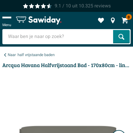
9.1
/ 10
uit
10.325
reviews
0
Menu
Zoek
Naar
half vrijstaande baden
Arcqua Havana Halfvrijstaand Bad - 170x80cm - links - mat beton