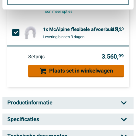
32,
97
Levering
binnen 3 dagen
Toon meer opties
15,
1x
McAlpine flexibele afvoerbuis 40x40mm spie/spie l=max. 0.9 mtr
99
Levering
binnen 3 dagen
3.560,
99
Setprijs
Plaats set in winkelwagen
Productinformatie
Arcqua Havana Halfvrijstaand Bad -
Specificaties
170x80cm - links - mat beton
Artikelnummer
SW1224197