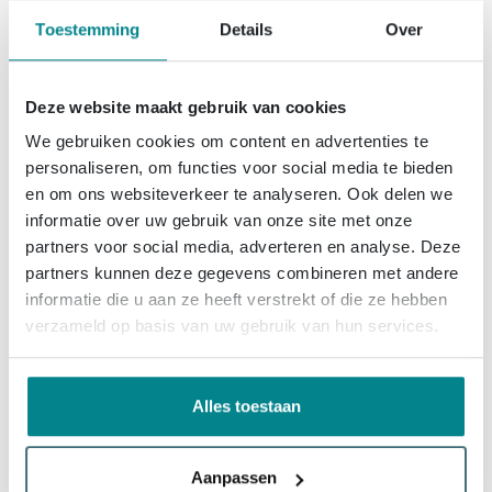
1x
Adema Sparkle 2.0 thermostatische bad-/douchekraan - handdouche - 3 standen - met houder - inclusief doucheslang - mat zwart
Toestemming
Details
Over
(1)
139,
99
Morgen in huis
Toon meer opties
Deze website maakt gebruik van cookies
We gebruiken cookies om content en advertenties te
1x
Adema Badrek - uitschuifbaar - 62-90cm - chroom
personaliseren, om functies voor social media te bieden
en om ons websiteverkeer te analyseren. Ook delen we
(68)
11,
05
informatie over uw gebruik van onze site met onze
Morgen in huis
Toon meer opties
partners voor social media, adverteren en analyse. Deze
partners kunnen deze gegevens combineren met andere
informatie die u aan ze heeft verstrekt of die ze hebben
1x
Zeza Deluxe Badkussen - 28x17cm - klein - model - zwart
verzameld op basis van uw gebruik van hun services.
(15)
15,
99
Morgen in huis
Toon meer opties
Alles toestaan
1x
Fortifura Clean Reinigingsmiddelset - 3x 500ml
Aanpassen
(9)