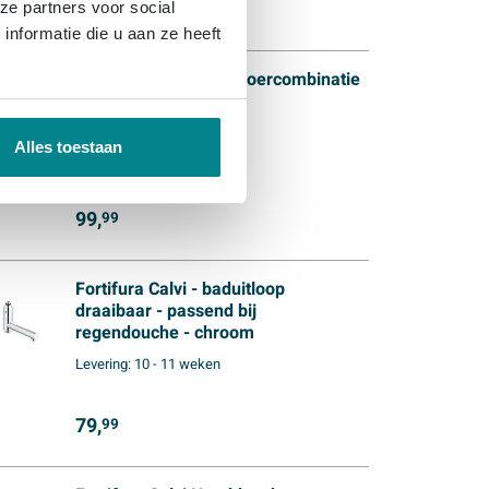
149,
99
ze partners voor social
nformatie die u aan ze heeft
Fortifura Calvi Badafvoercombinatie
- klikwaste - chroom
(1)
Alles toestaan
Levering:
binnen 3 dagen
99,
99
Fortifura Calvi - baduitloop
draaibaar - passend bij
regendouche - chroom
Levering:
10 - 11 weken
79,
99