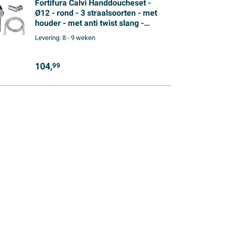
Fortifura Calvi Handdoucheset -
Ø12 - rond - 3 straalsoorten - met
houder - met anti twist slang -
150cm - chroom
Levering:
8 - 9 weken
104,
99