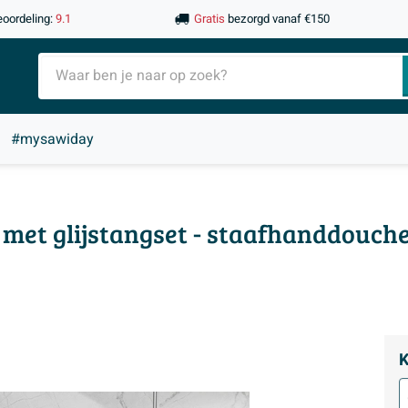
eoordeling:
9.1
Gratis
bezorgd vanaf €150
#mysawiday
 met glijstangset - staafhanddouche
K