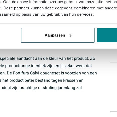
. Ook delen we informatie over uw gebruik van onze site met on
e. Deze partners kunnen deze gegevens combineren met andere i
van de allerbeste componenten. Zo ben je verzekerd van
erzameld op basis van uw gebruik van hun services.
ardige, keramische cartouche. Bovendien zorgt de
te heet water krijgt. Hierdoor is de doucheset veilig
ge set is gemaakt van hoogwaardige onderdelen. Zo is
Aanpassen
erd!
 speciale aandacht aan de kleur van het product. Zo
e productrange identiek zijn en jij zeker weet dat
en. De Fortifura Calvi doucheset is voorzien van een
s het product beter bestand tegen krassen en
oduct zijn prachtige uitstraling jarenlang zal