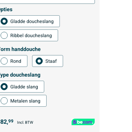
pties
Gladde doucheslang
Ribbel doucheslang
orm handdouche
Rond
Staaf
ype doucheslang
Gladde slang
Metalen slang
82,
99
Incl. BTW