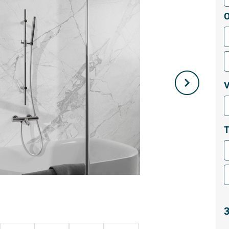
O
V
T
3