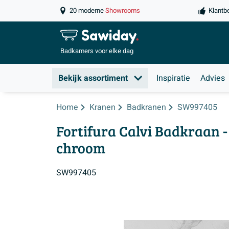
20 moderne
Showrooms
Klantb
Badkamers
voor elke dag
Bekijk assortiment
Inspiratie
Advies
Home
Kranen
Badkranen
SW997405
Fortifura Calvi Badkraan -
chroom
SW997405