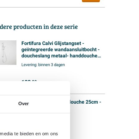
dere producten in deze serie
Fortifura Calvi Glijstangset -
geïntegreerde wandaansluitbocht -
doucheslang metaal- handdouche
rond - chroom
Levering:
binnen 3 dagen
183,
99
Fortifura Calvi Hoofddouche 25cm -
Over
rond - 7mm - chroom
(2)
Levering:
binnen 3 dagen
 media te bieden en om ons