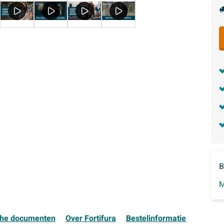
B
M
che documenten
Over Fortifura
Bestelinformatie