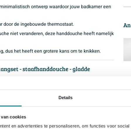
 minimalistisch ontwerp waardoor jouw badkamer een
uur door de ingebouwde thermostaat.
An
uche niet veranderen, deze handdouche heeft namelijk
g, dus het heeft een grotere kans om te knikken.
stangset - staafhanddouche - gladde
 ritueel? Kies dan alleen voor het allerbeste! Het
ucheset is een combinatie van sierlijke vormen en een
Details
eset een aanvulling voor ieder badkamerinterieur.
iedere gewenste hoogte. Ideaal als je met meerdere
 van cookies
te.
ent en advertenties te personaliseren, om functies voor social