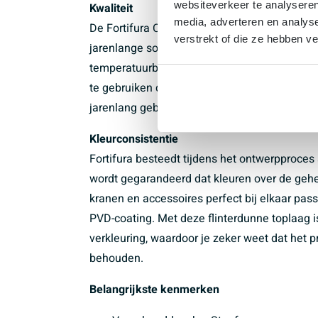
websiteverkeer te analyseren
Kwaliteit
media, adverteren en analys
De Fortifura Calvi douchekraan is voorzien 
verstrekt of die ze hebben v
jarenlange soepele werking door het hoogwa
temperatuurbegrenzing dat je nooit ongewenst 
te gebruiken door het hele gezin. De volledi
jarenlang gebruiksgemak dan ook gegarande
Kleurconsistentie
Fortifura besteedt tijdens het ontwerpproces
wordt gegarandeerd dat kleuren over de gehel
kranen en accessoires perfect bij elkaar pass
PVD-coating. Met deze flinterdunne toplaag i
verkleuring, waardoor je zeker weet dat het pr
behouden.
Belangrijkste kenmerken