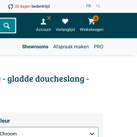
FR
NL
30 dagen
bedenktijd
0
Zoeken
Account
Verlanglijst
Winkelwagen
Showrooms
Afspraak maken
PRO
 - gladde doucheslang -
leur