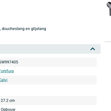
, doucheslang en glijstang
SW997405
Fortifura
Calvi
27.2 cm
opbouw