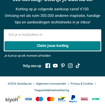
Garantie / klachten
Klustips
Binnenkijkers
Vacatures
Reviewbeleid
Korting op je volgende aankoop vanaf €100.
Klusadvies
Magazine
Sawiday PRO
Ontvang net als ruim 300.000 anderen inspiratie, handige
> Naar de klantenservice
#MySawiday
> Alle adviesmogelijkheden
BeCommerce
tips en aanbiedingen rechtstreeks in je inbox!
Samenwerken
> Naar inspiratie
E-mailadres
> Alles over showrooms
Claim jouw korting
Je kunt je op elk moment afmelden
Volg ons op
©2026 Sawiday.be
Algemene voorwaarden
Privacy & Cookies
Toegankelijkheidsverklaring