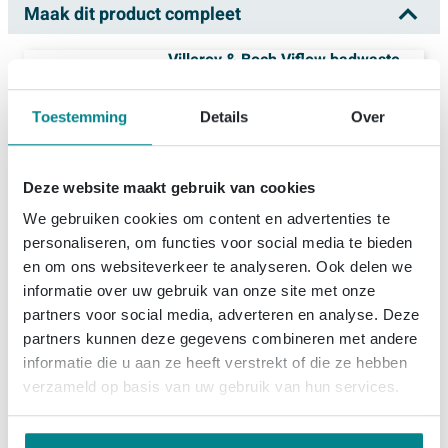
Maak dit product compleet
Villeroy & Boch Viflow badwaste
- zonder zichtbaar overloopgat -
grey
Toestemming
Details
Over
Levering:
2 - 3 weken
330,
66
Deze website maakt gebruik van cookies
We gebruiken cookies om content en advertenties te
personaliseren, om functies voor social media te bieden
1x
Villeroy & Boch Theano vrijstaand duobad - 175x80cm - kunststof quaryl - ovaal - mat grijs
en om ons websiteverkeer te analyseren. Ook delen we
2.276,
35
Levering
binnen 3 dagen
informatie over uw gebruik van onze site met onze
Toon meer opties
partners voor social media, adverteren en analyse. Deze
partners kunnen deze gegevens combineren met andere
2.607,
01
informatie die u aan ze heeft verstrekt of die ze hebben
Setprijs
verzameld op basis van uw gebruik van hun services.
Plaats set in winkelwagen