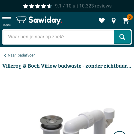
9.1
/ 10
uit
10.323
reviews
0
Menu
Zoek
Naar
badafvoer
Villeroy & Boch Viflow badwaste - zonder zichtbaar overloopgat - grey