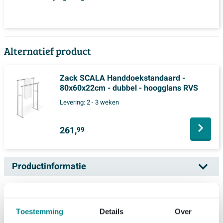
Alternatief product
Zack SCALA Handdoekstandaard -
80x60x22cm - dubbel - hoogglans RVS
Levering:
2 - 3 weken
261,
99
Productinformatie
Zack Atacio Dressboy - zwart
Specificaties
Deze stijlvolle dressboy is een subtiele maar slimme
Toestemming
Details
Over
Technische documenten
Artikelnummer
SW890748