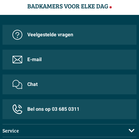
je outfit voor de volgende dag alvast klaar of laat je
BADKAMERS VOOR ELKE DAG
kleding na het douchen netjes uitluchten zonder dat het
over een stoel of deur leunt. Omdat hij niet aan de muur
bevestigd hoeft te worden, verplaats je hem eenvoudig
Veelgestelde vragen
naar precies die plek waar jij hem nodig hebt, of dat nu
in de slaapkamer, badkamer of logeerkamer is.
E-mail
Handige sieradenschaal met extra bescherming
Een bijzonder praktisch detail is het geïntegreerde
sieradenplateau, dat draaibaar is en is voorzien van een
Chat
uitneembare rubberen inleg. Hier leg je veilig ringen,
horloges, manchetknopen of oorbellen neer terwijl je
Bel ons op 03 685 0311
onder de douche stapt of je klaarmaakt voor de nacht.
De rubberen inzet voorkomt dat sieraden schuiven of
krassen en is eenvoudig uit te nemen om schoon te
Service
maken. Zo houd je niet alleen je kleding geordend,