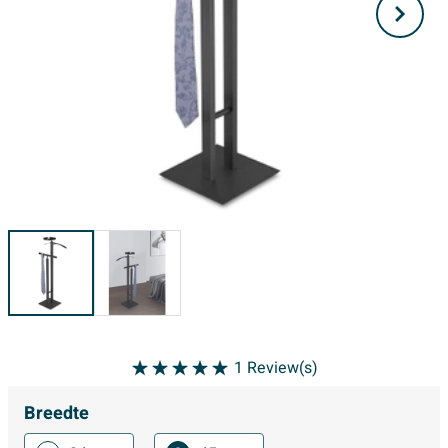
1
Review(s)
Breedte