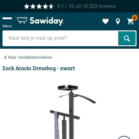
9.1
/ 10
uit
10.323
reviews
0
Menu
Zoek
Naar
handdoekenrekken
Zack Atacio Dressboy - zwart