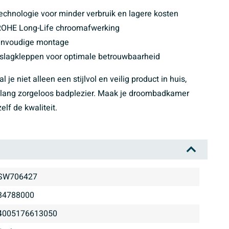
hnologie voor minder verbruik en lagere kosten
ROHE Long-Life chroomafwerking
eenvoudige montage
gslagkleppen voor optimale betrouwbaarheid
 niet alleen een stijlvol en veilig product in huis,
nlang zorgeloos badplezier. Maak je droombadkamer
elf de kwaliteit.
SW706427
34788000
4005176613050