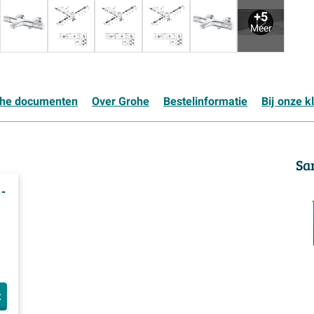
+5
Meer
che documenten
Over Grohe
Bestelinformatie
Bij onze k
Sa
-
t