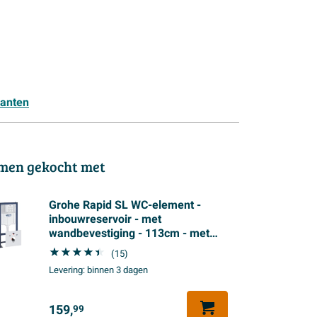
lanten
men gekocht met
Grohe Rapid SL WC-element -
inbouwreservoir - met
wandbevestiging - 113cm - met
geluidsisolatieset
(15)
Levering:
binnen 3 dagen
159,
99