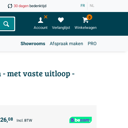
FR
NL
30 dagen
bedenktijd
0
Zoeken
Account
Verlanglijst
Winkelwagen
Showrooms
Afspraak maken
PRO
 met vaste uitloop -
26,
08
Incl. BTW