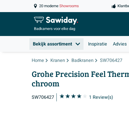
20 moderne
Showrooms
Klantb
Badkamers
voor elke dag
Bekijk assortiment
Inspiratie
Advies
Home
Kranen
Badkranen
SW706427
Grohe Precision Feel Ther
chroom
SW706427
1
Review(s)