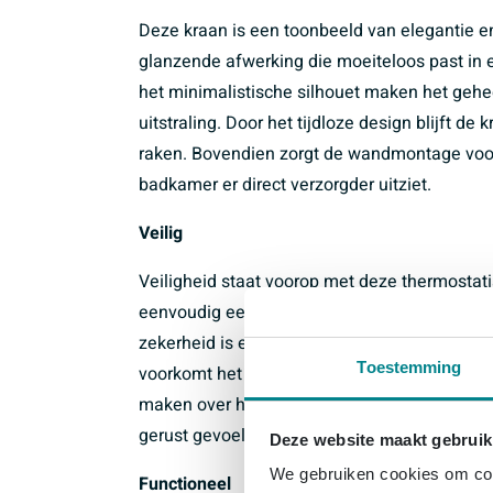
Deze kraan is een toonbeeld van elegantie e
glanzende afwerking die moeiteloos past in 
het minimalistische silhouet maken het geh
uitstraling. Door het tijdloze design blijft d
raken. Bovendien zorgt de wandmontage voor 
badkamer er direct verzorgder uitziet.
Veilig
Veiligheid staat voorop met deze thermostat
eenvoudig een maximale temperatuur in van 3
zekerheid is er een optionele SafeStop Plus
Toestemming
voorkomt het CoolTouch systeem dat het opper
maken over hete aanrakingen. Deze slimme v
gerust gevoel bij elk badmoment.
Deze website maakt gebruik
We gebruiken cookies om cont
Functioneel