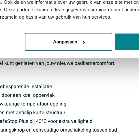
. Ook delen we informatie over uw gebruik van onze site met on
e. Deze partners kunnen deze gegevens combineren met andere i
bruiksvriendelijk dankzij de GROHE ProGrip handgrepen
erzameld op basis van uw gebruik van hun services.
mer Eco schakel je moeiteloos tussen baduitloop en
m regelt. Dit bespaart niet alleen water dankzij de
 helpt je ook energie te besparen. De TurboStat
Aanpassen
irect en constant op het gewenste niveau blijft,
 is de kraan eenvoudig te installeren met de
el kunt genieten van jouw nieuwe badkamercomfort.
ebesparende installatie
door een koel oppervlak
wkeurige temperatuurregeling
met antislip kartelstructuur
feStop Plus bij 43°C voor extra veiligheid
ringsknop en eenvoudige omschakeling tussen bad