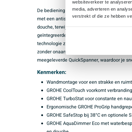
websiteverkeer te analyseren
media, adverteren en analys
De bediening van deze kraan is bijzonder ge
verstrekt of die ze hebben v
met een antislip oppervlak. Met de AquaDim
douche, terwijl je tegelijkertijd de waterstroo
geïntegreerde WaterSaving technologie, maar
technologie zorgt ervoor dat de temperatuur d
zonder onaangename verrassingen. Bovendien
meegeleverde QuickSpanner, waardoor je sn
Kenmerken:
Wandmontage voor een strakke en ruimt
GROHE CoolTouch voorkomt verbranding 
GROHE TurboStat voor constante en nau
Ergonomische GROHE ProGrip handgrepen 
GROHE SafeStop bij 38°C en optionele Sa
GROHE AquaDimmer Eco met waterbespa
en douche