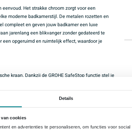
n eenvoud. Het strakke chroom zorgt voor een
elke moderne badkamerstijl. De metalen rozetten en
eel compleet en geven jouw badkamer een luxe
e kraan jarenlang een blikvanger zonder gedateerd te
een opgeruimd en ruimtelijk effect, waardoor je
ische kraan. Dankzij de GROHE SafeStop functie stel je
8°C, zodat je verbranding voorkomt. Voor extra
 temperatuurbegrenzer van 43°C inbegrepen. Daarnaast
Details
vlak te warm wordt, zodat je je nooit zorgen hoeft te
eiligheidsvoorzieningen geven jou en je gezin een
 van cookies
ent en advertenties te personaliseren, om functies voor social