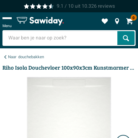
9.1
/ 10
uit
10.326
reviews
0
Menu
Zoek
Naar
douchebakken
Riho Isola Douchevloer 100x90x3cm Kunstmarmer Leisteen structuur mat wit