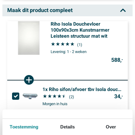
Maak dit product compleet
Riho Isola Douchevloer
100x90x3cm Kunstmarmer
Leisteen structuur mat wit
(1)
Levering:
1 - 2 weken
588,
-
1x
Riho sifon/afvoer tbv Isola douchevloer
34,
-
(2)
Morgen in huis
622,
-
Setprijs
Toestemming
Details
Over