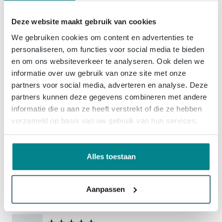
Plaats set in winkelwagen
Deze website maakt gebruik van cookies
We gebruiken cookies om content en advertenties te
personaliseren, om functies voor social media te bieden
Productinformatie
en om ons websiteverkeer te analyseren. Ook delen we
informatie over uw gebruik van onze site met onze
Riho Isola Douchevloer 100x90x3cm
Specificaties
partners voor social media, adverteren en analyse. Deze
Kunstmarmer Leisteen structuur mat wit
partners kunnen deze gegevens combineren met andere
Technische documenten
Artikelnummer
SW412138
informatie die u aan ze heeft verstrekt of die ze hebben
Deze douchevloer is een uitstekende keuze als je een
verzameld op basis van uw gebruik van hun services.
Leveranciernummer
D007013105
moderne, strakke douchehoek wilt creëren zonder in te
Over Riho
Technische Tekening
leveren op comfort en veiligheid. Dankzij het lage
EAN
8714148592380
profiel oogt de vloer minimalistisch en past hij mooi in
Alles toestaan
Productoverzicht
Merk
Riho
Bestel- en bezorginformatie
zowel compacte badkamers als ruimere inloopdouches.
Serie
Isola
De mat witte kleur met subtiele leisteenstructuur sluit
Bezorgen
Aanpassen
Reviews
goed aan bij populaire tegeltrends en combineert
Riho heeft een passie voor sanitair. Die is duidelijk te
Technische informatie
In de winkelwagen zie je de verwachte leverdatum van
moeiteloos met zowel lichte, serene badkamers als
herkennen in de eigentijdse ligbaden, whirlpools,