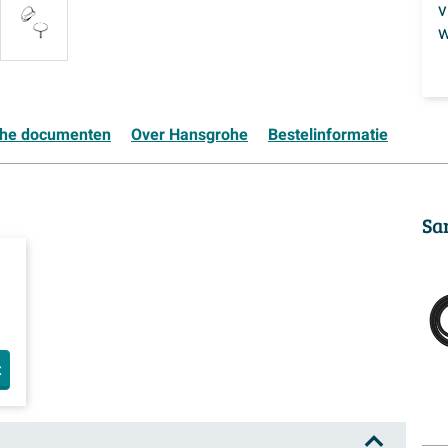
w
che documenten
Over Hansgrohe
Bestelinformatie
Sa
t