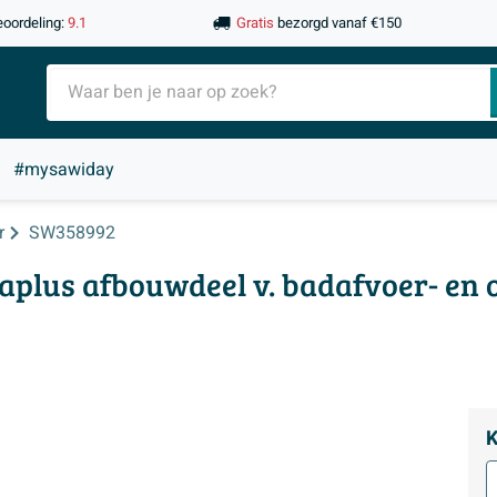
eoordeling:
9.1
Gratis
bezorgd vanaf €150
#mysawiday
r
SW358992
aplus afbouwdeel v. badafvoer- en
K