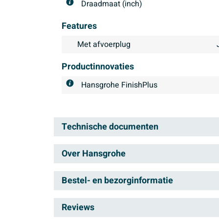
Draadmaat (inch)
Features
Met afvoerplug
Productinnovaties
Hansgrohe FinishPlus
Technische documenten
Over Hansgrohe
Servicehandleiding
Servicehandleiding
Hansgrohe is het premium m
Bestel- en bezorginformatie
thermostaten en afvoeren b
Technische productinformatie
Bezorgen
talrijke awards vanuit de h
Reviews
Technische productinformatie