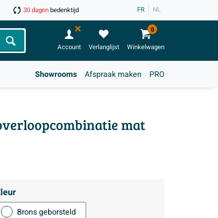
FR
NL
30 dagen
bedenktijd
0
Zoeken
Account
Verlanglijst
Winkelwagen
Showrooms
Afspraak maken
PRO
 overloopcombinatie mat
leur
Brons geborsteld