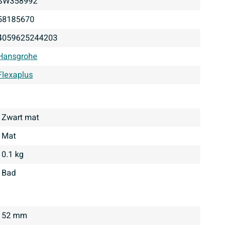
SW358992
58185670
4059625244203
Hansgrohe
Flexaplus
Zwart mat
mat
0.1 kg
bad
52 mm