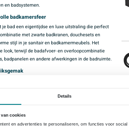
en en badsystemen.
volle badkamersfeer
je bad een eigentijdse en luxe uitstraling die perfect
 combinatie met zwarte badkranen, douchesets en
rme stijl in je sanitair en badkamermeubels. Het
e look, terwijl de badafvoer- en overloopcombinatie
els, badpanelen en andere afwerkingen in de badruimte.
ruiksgemak
el v. badafvoer- en overloopcombinatie mat zwart is
n praktisch gebruik. Het afbouwdeel laat zich vlot
andig is voor zowel installateurs als doe-het-zelvers
Details
ordachte vormgeving is het onderhoud van dit sanitair
verloop hygiënisch en in topconditie blijven. Zo geniet
 van cookies
g zonder zorgen over de afvoer.
ent en advertenties te personaliseren, om functies voor social