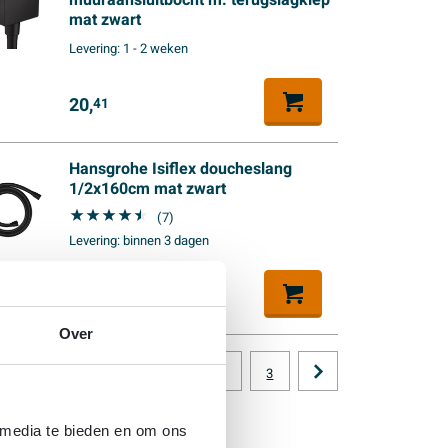
muuraansluitbocht m. terugslagklep
mat zwart
Levering:
1 - 2 weken
20,
41
Hansgrohe Isiflex doucheslang
1/2x160cm mat zwart
(7)
Levering:
binnen 3 dagen
30,
64
Over
1
2
3
 media te bieden en om ons