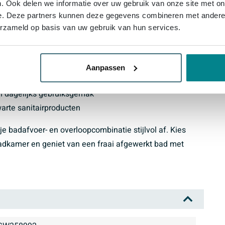
. Ook delen we informatie over uw gebruik van onze site met on
e. Deze partners kunnen deze gegevens combineren met andere i
eel v. badafvoer- en overloopcombinatie mat zwart
erzameld op basis van uw gebruik van hun services.
diverse baden en afvoercombinaties
gentijdse uitstraling
Aanpassen
dafvoer en overloop
 dagelijks gebruiksgemak
arte sanitairproducten
je badafvoer- en overloopcombinatie stijlvol af. Kies
 badkamer en geniet van een fraai afgewerkt bad met