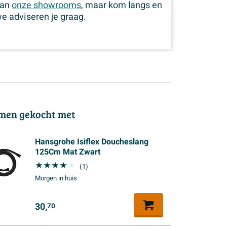
van
onze showrooms
, maar kom langs en
e adviseren je graag.
men gekocht met
Hansgrohe Isiflex Doucheslang
125Cm Mat Zwart
(1)
Morgen in huis
30,
70