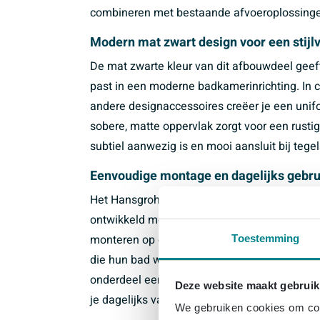
combineren met bestaande afvoeroplossing
Modern mat zwart design voor een stijl
De mat zwarte kleur van dit afbouwdeel geeft 
past in een moderne badkamerinrichting. In
andere designaccessoires creëer je een unifo
sobere, matte oppervlak zorgt voor een rustig
subtiel aanwezig is en mooi aansluit bij teg
Eenvoudige montage en dagelijks geb
Het Hansgrohe Universeel Flexaplus afbouwde
ontwikkeld met het oog op installatiegemak e
monteren op de bijbehorende inbouwset, wat h
Toestemming
die hun bad willen vernieuwen. Dankzij de do
onderdeel eenvoudig, zodat je badafvoer en o
Deze website maakt gebruik
je dagelijks van een comfortabele badervarin
We gebruiken cookies om cont