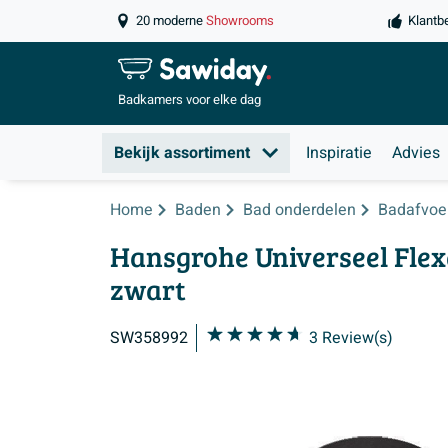
20 moderne
Showrooms
Klantb
Badkamers
voor elke dag
Bekijk assortiment
Inspiratie
Advies
Home
Baden
Bad onderdelen
Badafvoe
Hansgrohe Universeel Flex
zwart
SW358992
3
Review(s)