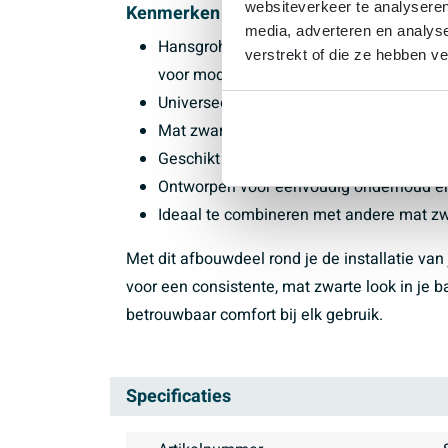
websiteverkeer te analyseren
Kenmerken
media, adverteren en analys
Hansgrohe Universeel Flexaplus afbouwd
verstrekt of die ze hebben v
voor moderne badkamers
Universeel toepasbaar afbouwdeel voor 
Mat zwarte afwerking voor een strakke, ei
Geschikt als zichtbare afwerking van ba
Ontworpen voor eenvoudig onderhoud en
Ideaal te combineren met andere mat zw
Met dit afbouwdeel rond je de installatie van 
voor een consistente, mat zwarte look in je
betrouwbaar comfort bij elk gebruik.
Specificaties