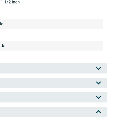
1 1/2 inch
Ja
Ja
erk voor douches, badkamer- en keukenkranen,
innen de internationale Hansgrohe Groep. Beloond met
ele wereld staan de producten van Hansgrohe voor