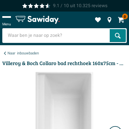
9.1
/ 10
uit
10.325
reviews
0
Menu
Zoek
Naar
inbouwbaden
Villeroy & Boch Collaro bad rechthoek 160x75cm - met badwaste stone white