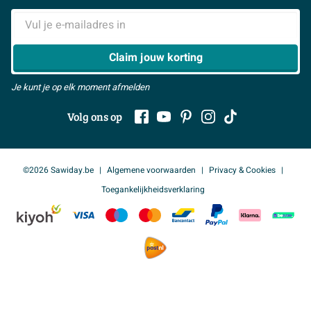
Samenwerken
> Naar inspiratie
droombadkamer compleet met dit stijlvolle meubel en
E-mailadres
ervaar zelf de kwaliteit.
> Alles over showrooms
Claim jouw korting
Je kunt je op elk moment afmelden
Volg ons op
©2026 Sawiday.be
Algemene voorwaarden
Privacy & Cookies
Toegankelijkheidsverklaring