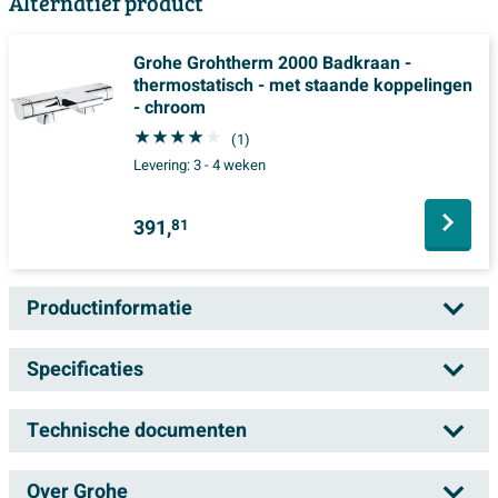
Alternatief product
Grohe Grohtherm 2000 Badkraan -
thermostatisch - met staande koppelingen
- chroom
(1)
Levering:
3 - 4 weken
391,
81
Productinformatie
Grohe Grohtherm Afdekset - thermostaat -
Specificaties
met stop/omstelkraan - chroom
Technische documenten
Artikelnummer
SW236916
Met deze afdekset geef je jouw badkamer een verfijnde
Leveranciernummer
24077000
en moderne uitstraling, terwijl je geniet van ultiem
Over Grohe
Handleiding