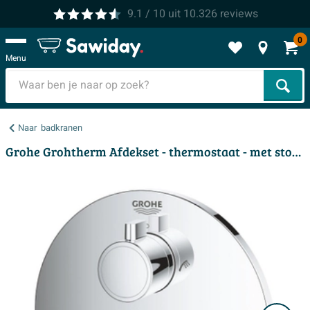
9.1
/ 10
uit
10.326
reviews
0
Menu
Zoek
Naar
badkranen
Grohe Grohtherm Afdekset - thermostaat - met stop/omstelkraan - chroom