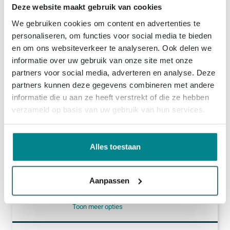
99,
99
Morgen in huis
Deze website maakt gebruik van cookies
Toon meer opties
We gebruiken cookies om content en advertenties te
personaliseren, om functies voor social media te bieden
1x
Fortifura Calvi Handdoucheset - 22.5cm - staaf - met houder - anti-twist slang - 150cm - Chroom
en om ons websiteverkeer te analyseren. Ook delen we
108,
99
informatie over uw gebruik van onze site met onze
Levering
8 - 9 weken
partners voor social media, adverteren en analyse. Deze
Toon meer opties
partners kunnen deze gegevens combineren met andere
informatie die u aan ze heeft verstrekt of die ze hebben
1x
Fortifura Calvi Thermostatische Badkraan - Chroom
verzameld op basis van uw gebruik van hun services.
(1)
204,
99
Morgen in huis
Toon meer opties
Alles toestaan
1x
Fortifura Clean Reinigingsmiddelset - 3x 500ml
Aanpassen
(9)
32,
97
Levering
binnen 3 dagen
Toon meer opties