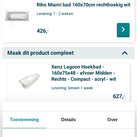
Riho Miami bad 160x70cm rechthoekig wit
Levering:
1 - 2 weken
426,
-
Maak dit product compleet
Xenz Lagoon Hoekbad -
160x75x48 - afvoer Midden -
Rechts - Compact - acryl - wit
Levering:
binnen 1 week
627,
-
Toestemming
Details
Over
1x
Fortifura Calvi Badafvoercombinatie - klikwaste - chroom
(1)