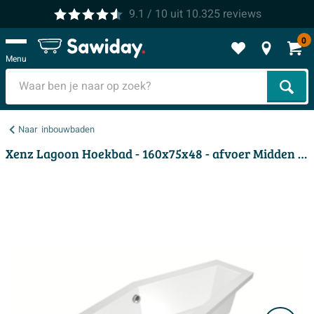
9.1
/ 10
uit
10.325
reviews
0
Menu
Zoek
Naar
inbouwbaden
Xenz Lagoon Hoekbad - 160x75x48 - afvoer Midden - Rechts - Compact - acryl - wit