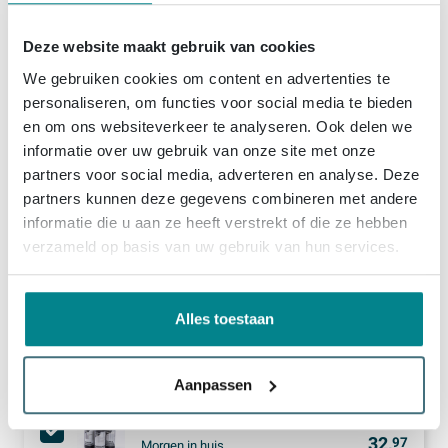
1x
Fortifura Calvi Badafvoercombinatie - klikwaste - chroom
Deze website maakt gebruik van cookies
(1)
99,
99
Morgen in huis
We gebruiken cookies om content en advertenties te
Toon meer opties
personaliseren, om functies voor social media te bieden
en om ons websiteverkeer te analyseren. Ook delen we
informatie over uw gebruik van onze site met onze
1x
Fortifura Calvi Handdoucheset - 22.5cm - staaf - met houder - anti-twist slang - 150cm - Chroom
partners voor social media, adverteren en analyse. Deze
108,
99
Levering
8 - 9 weken
partners kunnen deze gegevens combineren met andere
Toon meer opties
informatie die u aan ze heeft verstrekt of die ze hebben
verzameld op basis van uw gebruik van hun services.
1x
Fortifura Calvi Thermostatische Badkraan - Chroom
(1)
204,
99
Morgen in huis
Alles toestaan
Toon meer opties
Aanpassen
1x
Fortifura Clean Reinigingsmiddelset - 3x 500ml
(9)
32,
97
Morgen in huis