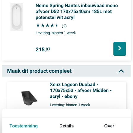
Nemo Spring Nantes inbouwbad mono
afvoer D52 170x75x40cm 185L met
potenstel wit acryl
(2)
Levering:
binnen 1 week
215,
07
Maak dit product compleet
Xenz Lagoon Duobad -
170x75x53 - afvoer Midden -
acryl - ebony
Levering:
binnen 1 week
865,
-
Toestemming
Details
Over