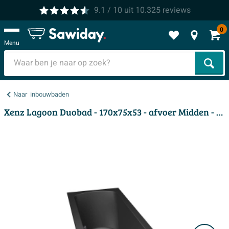
9.1
/ 10
uit
10.325
reviews
0
Menu
Zoek
Naar
inbouwbaden
Xenz Lagoon Duobad - 170x75x53 - afvoer Midden - acryl - ebony